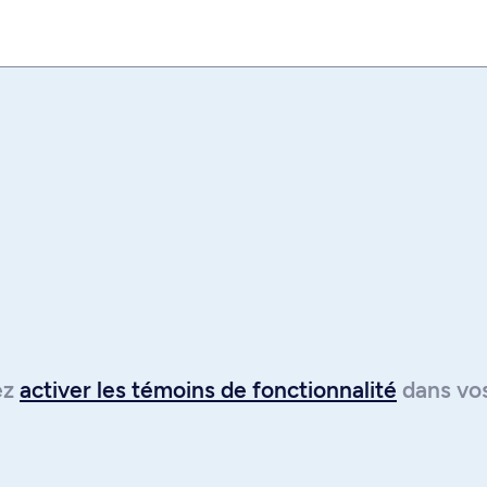
ion sur le travail en
Permission Inc.
éateurs sonores avec
ls, et d’apporter aux
excellence, s’attachant
supérieur du monde
lez
activer les témoins de fonctionnalité
dans vo