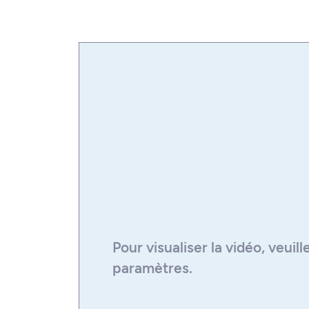
particularité de concentrer sa format
(Italie),
FilmFest Gent
(Belgique) et 
coopération des compositeurs et cr
(Canada).
des réalisateurs et des artistes visue
étudiants un réseau international d’
ainsi à rapprocher l’enseignement 
professionnel.
Pour visualiser la
vidéo
, veuil
paramètres.