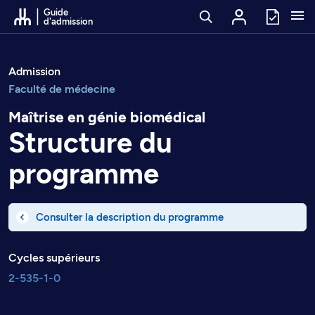
Passer au contenu
Guide
d'admission
Admission
Faculté de médecine
Maîtrise en génie biomédical
Structure du
programme
Consulter la description du programme
Cycles supérieurs
2-535-1-0