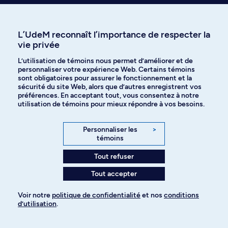
KIN 6838
Biomécanique : modèles et analyse
Dynamique des corps rigides. Analyse tridimensionnelle et différents
L’UdeM reconnaît l’importance de respecter la
types de reconstruction. Modélisation articulaire et segmentaire.
vie privée
Sessions de travail expérimental.
3.0 Crédits
L’utilisation de témoins nous permet d’améliorer et de
personnaliser votre expérience Web. Certains témoins
sont obligatoires pour assurer le fonctionnement et la
KIN 6841
sécurité du site Web, alors que d’autres enregistrent vos
Adaptation du mouvement et régulation de l’exercice
préférences. En acceptant tout, vous consentez à notre
Fondements biomédicaux avancés de l’adaptation et de la régulation du
utilisation de témoins pour mieux répondre à vos besoins.
mouvement et de l’exercice - populations saines et pathologiques.
Évaluation multidimensionnelle (physiologie, comportementales,
Personnaliser les
>
biomécanique, neurophysiologie).
témoins
Horaire de jour
3.0 Crédits
Tout refuser
MMD 6049
Tout accepter
Trouble de la mobilité et de la posture
Lectures et discussions sur l'évaluation et le traitement des troubles de
Voir notre
politique de confidentialité
et nos
conditions
l'arthrose, des déficits neuromusculaires, des déformations musculo-
d’utilisation
.
squelettiques et des traumatismes des membres inférieurs.
Horaire de soir
1.0 Crédits