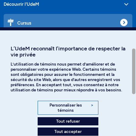
Découvrir l'UdeM
Cursus
Affiniti
L’UdeM reconnaît l’importance de respecter la
vie privée
L’utilisation de témoins nous permet d’améliorer et de
personnaliser votre expérience Web. Certains témoins
Langues
sont obligatoires pour assurer le fonctionnement et la
sécurité du site Web, alors que d’autres enregistrent vos
préférences. En acceptant tout, vous consentez à notre
Facebook
Instagram
utilisation de témoins pour mieux répondre à vos besoins.
TikTok
YouTube
Personnaliser les
>
témoins
Spotify
Tout refuser
Tout accepter