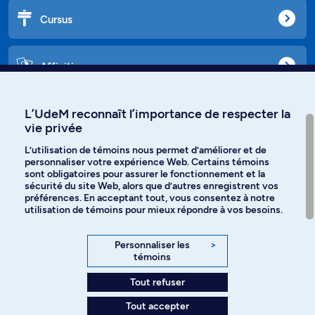
Cursus
Affiniti
L’UdeM reconnaît l’importance de respecter la
vie privée
Langues
L’utilisation de témoins nous permet d’améliorer et de
personnaliser votre expérience Web. Certains témoins
Facebook
Instagram
sont obligatoires pour assurer le fonctionnement et la
sécurité du site Web, alors que d’autres enregistrent vos
préférences. En acceptant tout, vous consentez à notre
TikTok
YouTube
utilisation de témoins pour mieux répondre à vos besoins.
Spotify
Personnaliser les
>
témoins
Tout refuser
Politique de confidentialité
Tout accepter