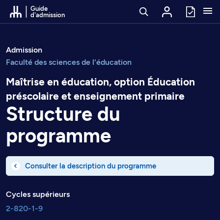
Passer au contenu
Guide
d'admission
Admission
Faculté des sciences de l'éducation
Maîtrise en éducation, option Éducation
préscolaire et enseignement primaire
Structure du
programme
Consulter la description du programme
Cycles supérieurs
2-820-1-9