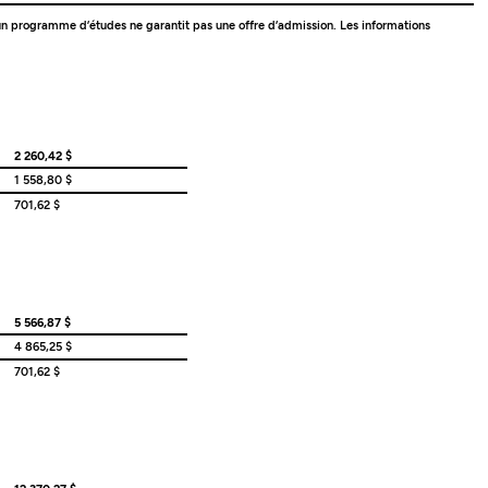
 à un programme d’études ne garantit pas une offre d’admission. Les informations
2 260,42 $
1 558,80 $
701,62 $
5 566,87 $
4 865,25 $
701,62 $