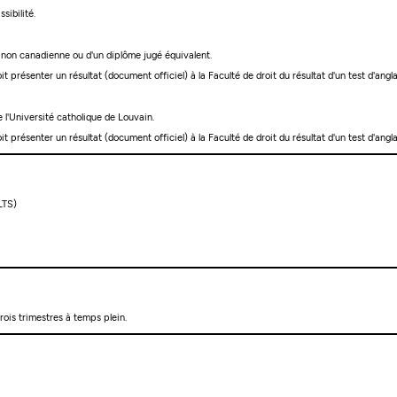
sibilité.
é non canadienne ou d'un diplôme jugé équivalent.
 doit présenter un résultat (document officiel) à la Faculté de droit du résultat d'un test d'a
e l'Université catholique de Louvain.
 doit présenter un résultat (document officiel) à la Faculté de droit du résultat d'un test d'a
LTS)
rois trimestres à temps plein.