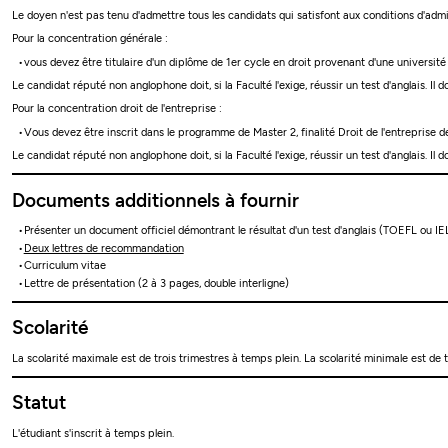
Le doyen n'est pas tenu d'admettre tous les candidats qui satisfont aux conditions d'admis
Pour la concentration générale :
vous devez être titulaire d'un diplôme de 1er cycle en droit provenant d'une universit
Le candidat réputé non anglophone doit, si la Faculté l'exige, réussir un test d'anglais. Il
Pour la concentration droit de l'entreprise :
Vous devez être inscrit dans le programme de Master 2, finalité Droit de l'entreprise d
Le candidat réputé non anglophone doit, si la Faculté l'exige, réussir un test d'anglais. Il
Documents additionnels à fournir
Présenter un document officiel démontrant le résultat d'un test d'anglais (TOEFL ou IE
Deux lettres de recommandation
Curriculum vitae
Lettre de présentation (2 à 3 pages, double interligne)
Scolarité
La scolarité maximale est de trois trimestres à temps plein. La scolarité minimale est de t
Statut
L'étudiant s'inscrit à temps plein.