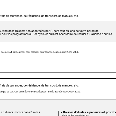
rais d’assurances, de résidence, de transport, de manuels, etc.
t aux bourses d’exemption accordées par l’UdeM tout au long de votre parcours
e pour les programmes du 1er cycle et qu’il est nécessaire de résider au Québec pour les
f que ce soit. Ces estimés sont calculés pour l’année académique 2025-2026.
rais d’assurances, de résidence, de transport, de manuels, etc.
tif que ce soit. Ces estimés sont calculés pour l’année académique 2025-2026.
 étudiants inscrits dans l'un des
Bourses d'études supérieures et postdoc
de cycles supérieurs