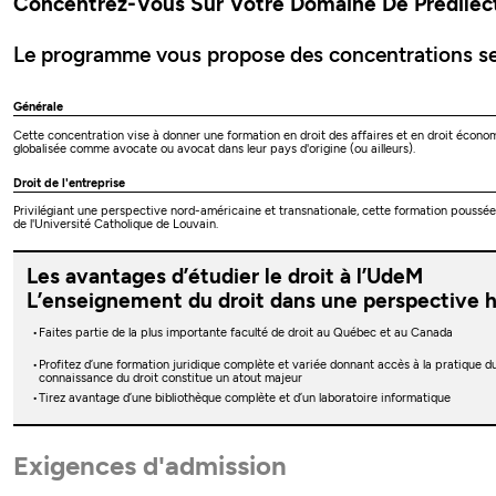
Concentrez-Vous Sur Votre Domaine De Prédilec
Le programme vous propose des concentrations se
Générale
Cette concentration vise à donner une formation en droit des affaires et en droit économ
globalisée comme avocate ou avocat dans leur pays d'origine (ou ailleurs).
Droit de l'entreprise
Privilégiant une perspective nord-américaine et transnationale, cette formation poussée s'
de l'Université Catholique de Louvain.
Les avantages d’étudier le droit à l’UdeM
L’enseignement du droit dans une perspective 
Faites partie de la plus importante faculté de droit au Québec et au Canada
Profitez d’une formation juridique complète et variée donnant accès à la pratique du 
connaissance du droit constitue un atout majeur
Tirez avantage d’une bibliothèque complète et d’un laboratoire informatique
Exigences d'admission