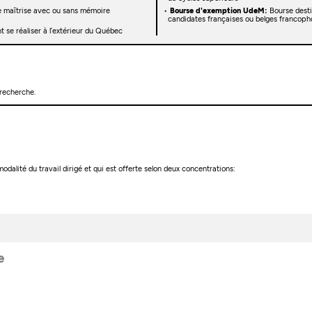
e maîtrise avec ou sans mémoire
Bourse d'exemption UdeM:
Bourse desti
candidates françaises ou belges francoph
 se réaliser à l’extérieur du Québec
 recherche.
modalité du travail dirigé et qui est offerte selon deux concentrations:
e