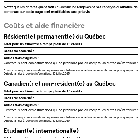
Notez que les critères quantitatifs ci-dessus ne remplacent pas l’analyse qualitative d
contenues sur cette page sont modifiables sans préavis.
Coûts et aide financière
Résident(e) permanent(e) du Québec
Total pour un trimestre à temps plein de 15 crédits
Droits de scolarité :
Autres frais exigibles :
Ces totaux sont des estimations qui ne prennent pas en compte les autres coûts tels les f
* En aucun temps ces estimations ne peuvent se substituer à une facture ou servir de preuve pour quelque mo
Date de la mise à jour des informations : 17 juillet 2025
Canadien(ne) non-résident(e) au Québec
Total pour un trimestre à temps plein de 15 crédits
Droits de scolarité :
Autres frais exigibles :
Ces totaux sont des estimations qui ne prennent pas en compte les autres coûts tels les f
* En aucun temps ces estimations ne peuvent se substituer à une facture ou servir de preuve pour quelque mo
Date de la mise à jour des informations : 17 juillet 2025
Étudiant(e) international(e)