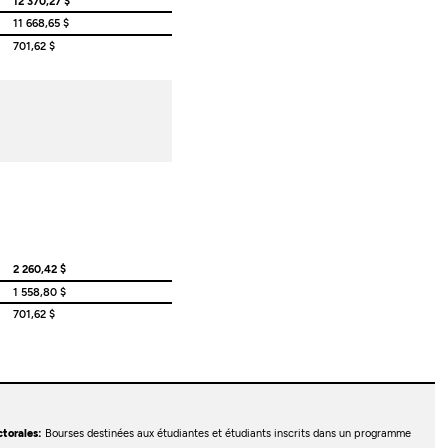
12 370,27 $
11 668,65 $
701,62 $
2 260,42 $
1 558,80 $
701,62 $
torales:
Bourses destinées aux étudiantes et étudiants inscrits dans un programme