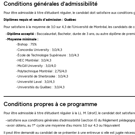
Conditions générales d’admissibilité
Pour être admissible à titre d’étudiant régulier, le candidat doit satisfaire aux conditions 
Diplômes requis et seuils d’admission : Québec
Pour satisfaire à la moyenne de 3,0 sur 4,3 de l’Université de Montréal, les candidats de
Diplôme accepté :
Baccalauréat, Bachelor; durée de 3 ans, ou autre diplôme de premie
Moyenne minimale :
Bishop : 75%
Concordia University : 3,0/4,3
École de Technologie Supérieure : 3,0/4,3
HEC Montréal : 3,0/4,3
McGill University : 3,0/4,0
Polytechnique Montréal : 2,75/4,0
Université de Sherbrooke : 3,0/4,3
Université Laval : 3,0/4,3
Universités du Québec : 3,0/4,3
Conditions propres à ce programme
Pour être admissible à titre d'étudiant régulier à la LL. M. (droit), le candidat doit satisfa
satisfaire aux conditions générales d'admissibilité (section II) du Règlement pédagog
er
avoir obtenu, au 1
cycle une moyenne d'au moins 3,0 sur 4,3 ou l'équivalent
Il peut être demandé au candidat de se présenter à une entrevue si elle est jugée nécess