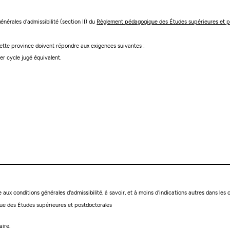
générales d’admissibilité (section II) du
Règlement pédagogique des Études supérieures et p
 cette province doivent répondre aux exigences suivantes :
r cycle jugé équivalent.
ire aux conditions générales d'admissibilité, à savoir, et à moins d'indications autres dans les 
ique des Études supérieures et postdoctorales
aire.