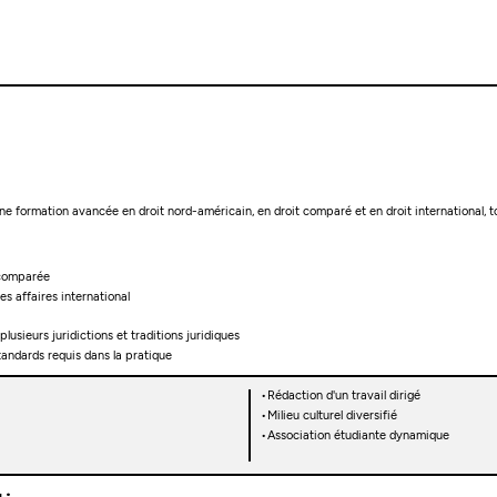
e formation avancée en droit nord-américain, en droit comparé et en droit international, to
 comparée
des affaires international
usieurs juridictions et traditions juridiques
tandards requis dans la pratique
Rédaction d'un travail dirigé
Milieu culturel diversifié
Association étudiante dynamique