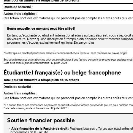
Total pour un trimestre à temps plein de 15 crédits
Droits de scolarité :
Autres frais exigibles :
Ces totaux sont des estimations qui ne prennent pas en compte les autres coûts tels les f
Bonne nouvelle, ce montant peut être allégé!
En tant qu’étudiante ou étudiant international admis au baccalauréat, vous avez droi
universitaire. Notez qu’une inscription à temps plein pendant deux trimestres s’impos
programmes d’études exclusivement en ligne.
En savoir plus
* Notez que ce montant peut varier selon le cheminement choisi (avec ou sans mémoire ou travail dirigé).
En aucun temps ces estimations ne peuvent se substituer à une facture ou servir de preuve pour quelque moti
Date de la mise à jour des informations : 17 juillet 2025
Étudiant(e) français(e) ou belge francophone
Total pour un trimestre à temps plein de 15 crédits
Droits de scolarité :
Autres frais exigibles :
Ces totaux sont des estimations qui ne prennent pas en compte les autres coûts tels les f
* En aucun temps ces estimations ne peuvent se substituer à une facture ou servir de preuve pour quelque mo
Date de la mise à jour des informations : 17 juillet 2025
Soutien financier possible
Aide financière de la Faculté de droit:
Plusieurs bourses offertes aux étudiantes et
programmes de la Faculté