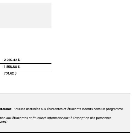
2 260,42 $
1 558,80 $
701,62 $
torales:
Bourses destinées aux étudiantes et étudiants inscrits dans un programme
née aux étudiantes et étudiants internationaux (à l’exception des personnes
ones)