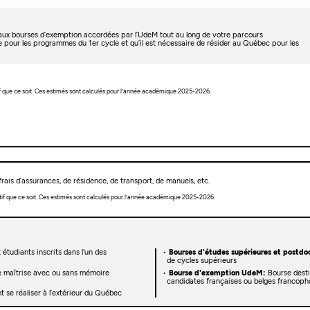
t aux bourses d’exemption accordées par l’UdeM tout au long de votre parcours
e pour les programmes du 1er cycle et qu’il est nécessaire de résider au Québec pour les
f que ce soit. Ces estimés sont calculés pour l’année académique 2025-2026.
rais d’assurances, de résidence, de transport, de manuels, etc.
tif que ce soit. Ces estimés sont calculés pour l’année académique 2025-2026.
 étudiants inscrits dans l'un des
Bourses d'études supérieures et postdoc
de cycles supérieurs
e maîtrise avec ou sans mémoire
Bourse d'exemption UdeM:
Bourse desti
candidates françaises ou belges francoph
 se réaliser à l’extérieur du Québec