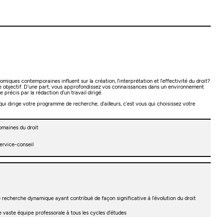
ues contemporaines influent sur la création, l’interprétation et l’effectivité du droit?
ble objectif. D’une part, vous approfondissez vos connaissances dans un environnement
précis par la rédaction d’un travail dirigé.
ui dirige votre programme de recherche; d’ailleurs, c’est vous qui choisissez votre
maines du droit
service-conseil
recherche dynamique ayant contribué de façon significative à l’évolution du droit
ne vaste équipe professorale à tous les cycles d’études