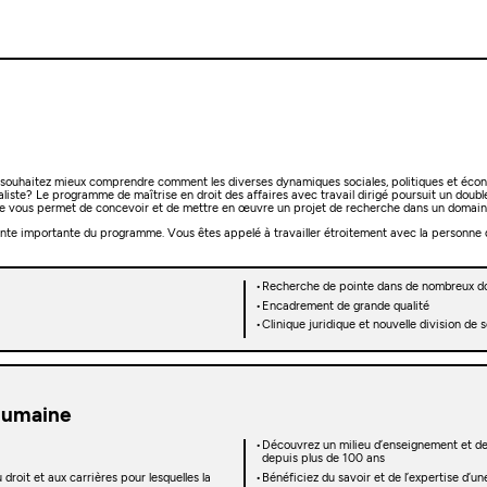
souhaitez mieux comprendre comment les diverses dynamiques sociales, politiques et économiq
raliste? Le programme de maîtrise en droit des affaires avec travail dirigé poursuit un dou
pointe vous permet de concevoir et de mettre en œuvre un projet de recherche dans un domaine 
sante importante du programme. Vous êtes appelé à travailler étroitement avec la personne q
Recherche de pointe dans de nombreux do
Encadrement de grande qualité
Clinique juridique et nouvelle division de 
humaine
Découvrez un milieu d’enseignement et de 
depuis plus de 100 ans
droit et aux carrières pour lesquelles la
Bénéficiez du savoir et de l’expertise d’u