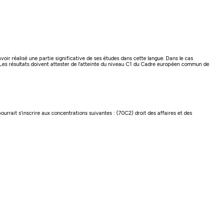
voir réalisé une partie significative de ses études dans cette langue. Dans le cas
 Les résultats doivent attester de l'atteinte du niveau C1 du Cadre européen commun de
rrait s'inscrire aux concentrations suivantes : (70C2) droit des affaires et des