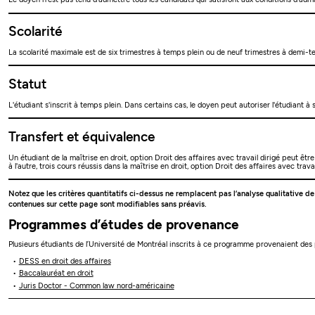
Scolarité
La scolarité maximale est de six trimestres à temps plein ou de neuf trimestres à demi-tem
Statut
L'étudiant s'inscrit à temps plein. Dans certains cas, le doyen peut autoriser l'étudiant à
Transfert et équivalence
Un étudiant de la maîtrise en droit, option Droit des affaires avec travail dirigé peut 
à l'autre, trois cours réussis dans la maîtrise en droit, option Droit des affaires avec travai
Notez que les critères quantitatifs ci-dessus ne remplacent pas l’analyse qualitative d
contenues sur cette page sont modifiables sans préavis.
Programmes d’études de provenance
Plusieurs étudiants de l’Université de Montréal inscrits à ce programme provenaient de
DESS en droit des affaires
Baccalauréat en droit
Juris Doctor - Common law nord-américaine