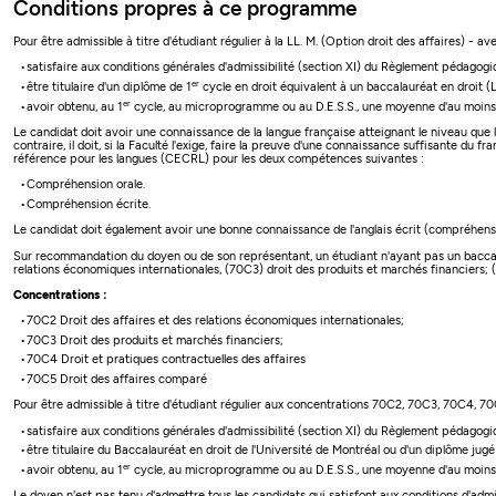
Conditions propres à ce programme
Pour être admissible à titre d'étudiant régulier à la LL. M. (Option droit des affaires) - avec
satisfaire aux conditions générales d'admissibilité (section XI) du Règlement pédagog
er
être titulaire d'un diplôme de 1
cycle en droit équivalent à un baccalauréat en droit (
er
avoir obtenu, au 1
cycle, au microprogramme ou au D.E.S.S., une moyenne d'au moins 3
Le candidat doit avoir une connaissance de la langue française atteignant le niveau que l
contraire, il doit, si la Faculté l'exige, faire la preuve d'une connaissance suffisante du f
référence pour les langues (CECRL) pour les deux compétences suivantes :
Compréhension orale.
Compréhension écrite.
Le candidat doit également avoir une bonne connaissance de l'anglais écrit (compréhensi
Sur recommandation du doyen ou de son représentant, un étudiant n'ayant pas un baccalaur
relations économiques internationales, (70C3) droit des produits et marchés financiers; (
Concentrations :
70C2 Droit des affaires et des relations économiques internationales;
70C3 Droit des produits et marchés financiers;
70C4 Droit et pratiques contractuelles des affaires
70C5 Droit des affaires comparé
Pour être admissible à titre d'étudiant régulier aux concentrations 70C2, 70C3, 70C4, 70C
satisfaire aux conditions générales d'admissibilité (section XI) du Règlement pédagog
être titulaire du Baccalauréat en droit de l'Université de Montréal ou d'un diplôme jugé
er
avoir obtenu, au 1
cycle, au microprogramme ou au D.E.S.S., une moyenne d'au moins 3
Le doyen n'est pas tenu d'admettre tous les candidats qui satisfont aux conditions d'admis