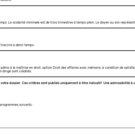
ps. La scolarité minimale est de trois trimestres à temps plein. Le doyen ou son représentan
 s'inscrire à demi-temps.
être admis à la maîtrise en droit, option Droit des affaires avec mémoire, à condition de s
l dirigé sont crédités.
e votre dossier. Ces critères sont publiés uniquement à titre indicatif. Une admissibilité
s programmes suivants :