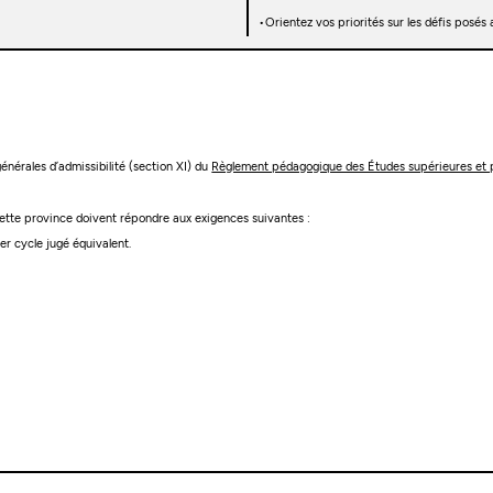
Orientez vos priorités sur les défis posés a
 générales d’admissibilité (section XI) du
Règlement pédagogique des Études supérieures et 
 cette province doivent répondre aux exigences suivantes :
r cycle jugé équivalent.