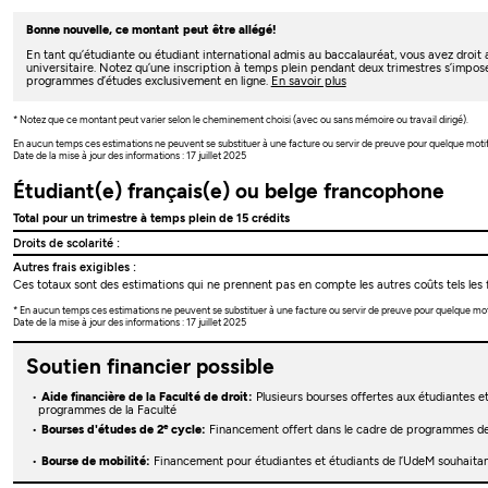
Bonne nouvelle, ce montant peut être allégé!
En tant qu’étudiante ou étudiant international admis au baccalauréat, vous avez droi
universitaire. Notez qu’une inscription à temps plein pendant deux trimestres s’impos
programmes d’études exclusivement en ligne.
En savoir plus
* Notez que ce montant peut varier selon le cheminement choisi (avec ou sans mémoire ou travail dirigé).
En aucun temps ces estimations ne peuvent se substituer à une facture ou servir de preuve pour quelque moti
Date de la mise à jour des informations : 17 juillet 2025
Étudiant(e) français(e) ou belge francophone
Total pour un trimestre à temps plein de 15 crédits
Droits de scolarité :
Autres frais exigibles :
Ces totaux sont des estimations qui ne prennent pas en compte les autres coûts tels les f
* En aucun temps ces estimations ne peuvent se substituer à une facture ou servir de preuve pour quelque mo
Date de la mise à jour des informations : 17 juillet 2025
Soutien financier possible
Aide financière de la Faculté de droit:
Plusieurs bourses offertes aux étudiantes et
programmes de la Faculté
e
Bourses d'études de 2
cycle:
Financement offert dans le cadre de programmes d
Bourse de mobilité:
Financement pour étudiantes et étudiants de l’UdeM souhaitant