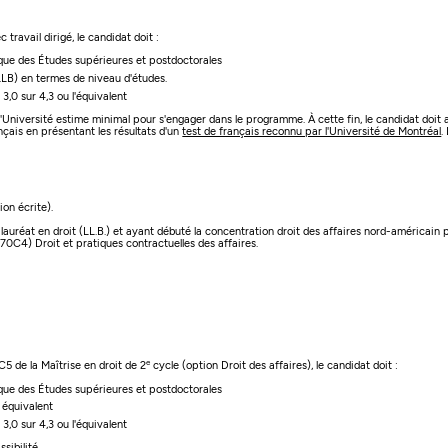
 travail dirigé, le candidat doit :
ique des Études supérieures et postdoctorales
LLB) en termes de niveau d'études.
,0 sur 4,3 ou l'équivalent
'Université estime minimal pour s'engager dans le programme. À cette fin, le candidat doit a
rançais en présentant les résultats d'un
test de français reconnu par l'Université de Montréal
.
on écrite).
éat en droit (LL.B.) et ayant débuté la concentration droit des affaires nord-américain pou
70C4) Droit et pratiques contractuelles des affaires.
e
5 de la Maîtrise en droit de 2
cycle (option Droit des affaires), le candidat doit :
ique des Études supérieures et postdoctorales
 équivalent
,0 sur 4,3 ou l'équivalent
sibilité.