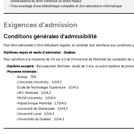
connaissance du droit constitue un atout majeur
Tirez avantage d’une bibliothèque complète et d’un laboratoire informatique
Exigences d'admission
Conditions générales d’admissibilité
Pour être admissible à titre d’étudiant régulier, le candidat doit satisfaire aux conditions
Diplômes requis et seuils d’admission : Québec
Pour satisfaire à la moyenne de 3,0 sur 4,3 de l’Université de Montréal, les candidats de
Diplôme accepté :
Baccalauréat, Bachelor; durée de 3 ans, ou autre diplôme de premie
Moyenne minimale :
Bishop : 75%
Concordia University : 3,0/4,3
École de Technologie Supérieure : 3,0/4,3
HEC Montréal : 3,0/4,3
McGill University : 3,0/4,0
Polytechnique Montréal : 2,75/4,0
Université de Sherbrooke : 3,0/4,3
Université Laval : 3,0/4,3
Universités du Québec : 3,0/4,3