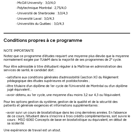
McGill University : 3,0/4,0
Polytechnique Montréal : 2,75/4,0
Université de Sherbrooke : 3,0/4,3
Université Laval : 3,0/4,3
Universités du Québec : 3,0/4,3
Conditions propres à ce programme
NOTE IMPORTANTE
Notez que ce programme d’études requiert une moyenne plus élevée que la moyenne
e
normalement exigée par l’UdeM dans la majorité de ses programmes de 2
cycle.
Pour être admissible à titre d'étudiant régulier à la Maîtrise en administration des
services de santé, le candidat doit :
satisfaire aux conditions générales d'admissibilité (section XI) du Règlement
pédagogique des études supérieures et postdoctorales ;
être titulaire d'un diplôme de 1er cycle de l'Université de Montréal ou d'un diplôme
jugé équivalent ;
avoir obtenu, au 1er cycle, une moyenne d'au moins 3,2 sur 4,3 ou l'équivalent.
Pour les options gestion du système, gestion de la qualité et de la sécurité des
patients et générale exigences et informations supplémentaires :
avoir suivi un cours de biostatistique dans les cinq dernières années. En l'absence
de ce cours, l'étudiant devra s'inscrire à trois crédits complémentaires, soit suivre le
cours : MSO 6060 Concepts de base en biostatistique ou équivalent, en début de
sa scolarité.
Une expérience de travail est un atout.