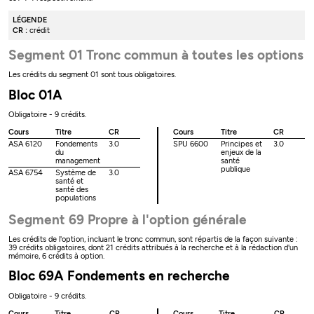
LÉGENDE
CR :
crédit
Segment 01 Tronc commun à toutes les options
Les crédits du segment 01 sont tous obligatoires.
Bloc 01A
Obligatoire - 9 crédits.
Cours
Titre
CR
Cours
Titre
CR
ASA 6120
Fondements
3.0
SPU 6600
Principes et
3.0
du
enjeux de la
management
santé
publique
ASA 6754
Système de
3.0
santé et
santé des
populations
Segment 69 Propre à l'option générale
Les crédits de l'option, incluant le tronc commun, sont répartis de la façon suivante :
39 crédits obligatoires, dont 21 crédits attribués à la recherche et à la rédaction d'un
mémoire, 6 crédits à option.
Bloc 69A Fondements en recherche
Obligatoire - 9 crédits.
Cours
Titre
CR
Cours
Titre
CR