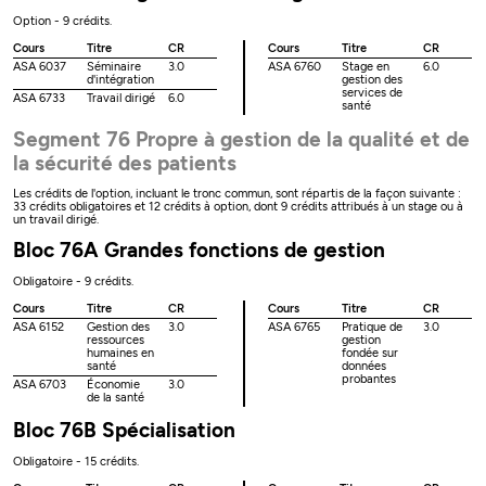
Option - 9 crédits.
Cours
Titre
CR
Cours
Titre
CR
ASA 6037
Séminaire
3.0
ASA 6760
Stage en
6.0
d'intégration
gestion des
services de
ASA 6733
Travail dirigé
6.0
santé
Segment 76 Propre à gestion de la qualité et de
la sécurité des patients
Les crédits de l'option, incluant le tronc commun, sont répartis de la façon suivante :
33 crédits obligatoires et 12 crédits à option, dont 9 crédits attribués à un stage ou à
un travail dirigé.
Bloc 76A Grandes fonctions de gestion
Obligatoire - 9 crédits.
Cours
Titre
CR
Cours
Titre
CR
ASA 6152
Gestion des
3.0
ASA 6765
Pratique de
3.0
ressources
gestion
humaines en
fondée sur
santé
données
probantes
ASA 6703
Économie
3.0
de la santé
Bloc 76B Spécialisation
Obligatoire - 15 crédits.