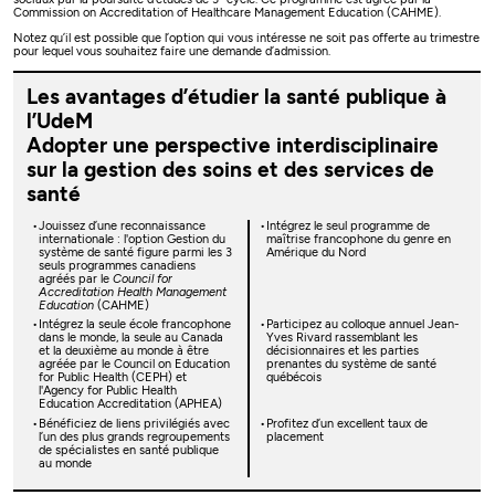
Commission on Accreditation of Healthcare Management Education (CAHME).
Notez qu’il est possible que l’option qui vous intéresse ne soit pas offerte au trimestre
pour lequel vous souhaitez faire une demande d’admission.
Les avantages d’étudier la santé publique à
l’UdeM
Adopter une perspective interdisciplinaire
sur la gestion des soins et des services de
santé
Jouissez d’une reconnaissance
Intégrez le seul programme de
internationale : l'option Gestion du
maîtrise francophone du genre en
système de santé figure parmi les 3
Amérique du Nord
seuls programmes canadiens
agréés par le
Council for
Accreditation Health Management
Education
(CAHME)
Intégrez la seule école francophone
Participez au colloque annuel Jean-
dans le monde, la seule au Canada
Yves Rivard rassemblant les
et la deuxième au monde à être
décisionnaires et les parties
agréée par le Council on Education
prenantes du système de santé
for Public Health (CEPH) et
québécois
l'Agency for Public Health
Education Accreditation (APHEA)
Bénéficiez de liens privilégiés avec
Profitez d’un excellent taux de
l’un des plus grands regroupements
placement
de spécialistes en santé publique
au monde