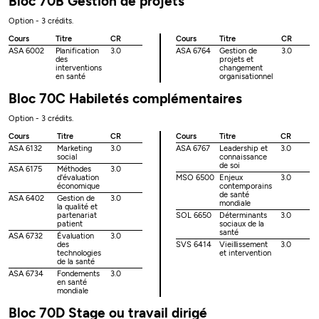
Bloc 70B Gestion de projets
Option - 3 crédits.
Cours
Titre
CR
Cours
Titre
CR
ASA 6002
Planification
3.0
ASA 6764
Gestion de
3.0
des
projets et
interventions
changement
en santé
organisationnel
Bloc 70C Habiletés complémentaires
Option - 3 crédits.
Cours
Titre
CR
Cours
Titre
CR
ASA 6132
Marketing
3.0
ASA 6767
Leadership et
3.0
social
connaissance
de soi
ASA 6175
Méthodes
3.0
d'évaluation
MSO 6500
Enjeux
3.0
économique
contemporains
de santé
ASA 6402
Gestion de
3.0
mondiale
la qualité et
partenariat
SOL 6650
Déterminants
3.0
patient
sociaux de la
santé
ASA 6732
Évaluation
3.0
des
SVS 6414
Vieillissement
3.0
technologies
et intervention
de la santé
ASA 6734
Fondements
3.0
en santé
mondiale
Bloc 70D Stage ou travail dirigé