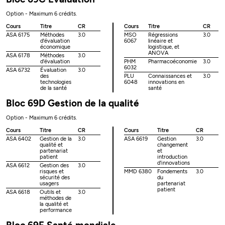
Option - Maximum 6 crédits.
Cours
Titre
CR
Cours
Titre
CR
ASA 6175
Méthodes
3.0
MSO
Régressions
3.0
d'évaluation
6067
linéaire et
économique
logistique, et
ANOVA
ASA 6178
Méthodes
3.0
d'évaluation
PHM
Pharmacoéconomie
3.0
6032
ASA 6732
Évaluation
3.0
des
PLU
Connaissances et
3.0
technologies
6048
innovations en
de la santé
santé
Bloc 69D Gestion de la qualité
Option - Maximum 6 crédits.
Cours
Titre
CR
Cours
Titre
CR
ASA 6402
Gestion de la
3.0
ASA 6619
Gestion
3.0
qualité et
changement
partenariat
et
patient
introduction
d'innovations
ASA 6612
Gestion des
3.0
risques et
MMD 6380
Fondements
3.0
sécurité des
du
usagers
partenariat
patient
ASA 6618
Outils et
3.0
méthodes de
la qualité et
performance