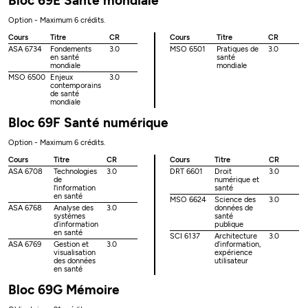
Bloc 69E Santé mondiale
Option - Maximum 6 crédits.
Cours
Titre
CR
Cours
Titre
CR
ASA 6734
Fondements
3.0
MSO 6501
Pratiques de
3.0
en santé
santé
mondiale
mondiale
MSO 6500
Enjeux
3.0
contemporains
de santé
mondiale
Bloc 69F Santé numérique
Option - Maximum 6 crédits.
Cours
Titre
CR
Cours
Titre
CR
ASA 6708
Technologies
3.0
DRT 6601
Droit
3.0
de
numérique et
l'information
santé
en santé
MSO 6624
Science des
3.0
ASA 6768
Analyse des
3.0
données de
systèmes
santé
d’information
publique
en santé
SCI 6137
Architecture
3.0
ASA 6769
Gestion et
3.0
d’information,
visualisation
expérience
des données
utilisateur
en santé
Bloc 69G Mémoire