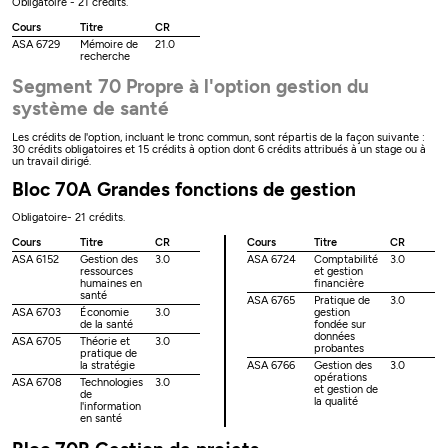
Obligatoire - 21 crédits.
Cours
Titre
CR
ASA 6729
Mémoire de
21.0
recherche
Segment 70 Propre à l'option gestion du
système de santé
Les crédits de l'option, incluant le tronc commun, sont répartis de la façon suivante :
30 crédits obligatoires et 15 crédits à option dont 6 crédits attribués à un stage ou à
un travail dirigé.
Bloc 70A Grandes fonctions de gestion
Obligatoire- 21 crédits.
Cours
Titre
CR
Cours
Titre
CR
ASA 6152
Gestion des
3.0
ASA 6724
Comptabilité
3.0
ressources
et gestion
humaines en
financière
santé
ASA 6765
Pratique de
3.0
ASA 6703
Économie
3.0
gestion
de la santé
fondée sur
données
ASA 6705
Théorie et
3.0
probantes
pratique de
la stratégie
ASA 6766
Gestion des
3.0
opérations
ASA 6708
Technologies
3.0
et gestion de
de
la qualité
l'information
en santé