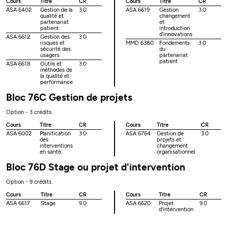
Cours
Titre
CR
Cours
Titre
CR
ASA 6402
Gestion de la
3.0
ASA 6619
Gestion
3.0
qualité et
changement
partenariat
et
patient
introduction
d'innovations
ASA 6612
Gestion des
3.0
risques et
MMD 6380
Fondements
3.0
sécurité des
du
usagers
partenariat
patient
ASA 6618
Outils et
3.0
méthodes de
la qualité et
performance
Bloc 76C Gestion de projets
Option - 3 crédits.
Cours
Titre
CR
Cours
Titre
CR
ASA 6002
Planification
3.0
ASA 6764
Gestion de
3.0
des
projets et
interventions
changement
en santé
organisationnel
Bloc 76D Stage ou projet d'intervention
Option - 9 crédits.
Cours
Titre
CR
Cours
Titre
CR
ASA 6617
Stage
9.0
ASA 6620
Projet
9.0
d'intervention