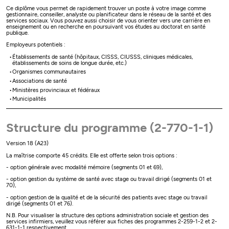
Ce diplôme vous permet de rapidement trouver un poste à votre image comme
gestionnaire, conseiller, analyste ou planificateur dans le réseau de la santé et des
services sociaux. Vous pouvez aussi choisir de vous orienter vers une carrière en
enseignement ou en recherche en poursuivant vos études au doctorat en santé
publique.
Employeurs potentiels :
Établissements de santé (hôpitaux, CISSS, CIUSSS, cliniques médicales,
établissements de soins de longue durée, etc.)
Organismes communautaires
Associations de santé
Ministères provinciaux et fédéraux
Municipalités
Structure du programme (2-770-1-1)
Version 18 (A23)
La maîtrise comporte 45 crédits. Elle est offerte selon trois options :
- option générale avec modalité mémoire (segments 01 et 69),
- option gestion du système de santé avec stage ou travail dirigé (segments 01 et
70),
- option gestion de la qualité et de la sécurité des patients avec stage ou travail
dirigé (segments 01 et 76).
N.B. Pour visualiser la structure des options administration sociale et gestion des
services infirmiers, veuillez vous référer aux fiches des programmes 2-259-1-2 et 2-
631-1-1 respectivement.