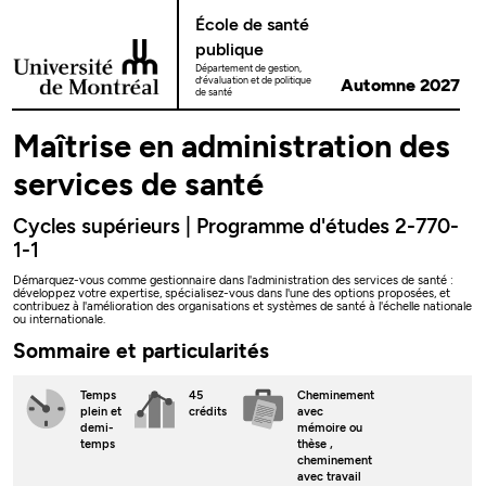
Passer au contenu
École de santé
publique
Département de gestion,
d’évaluation et de politique
Automne 2027
de santé
Maîtrise en administration des
services de santé
Cycles supérieurs | Programme d'études 2-770-
1-1
Démarquez-vous comme gestionnaire dans l'administration des services de santé :
développez votre expertise, spécialisez-vous dans l'une des options proposées, et
contribuez à l'amélioration des organisations et systèmes de santé à l'échelle nationale
ou internationale.
Sommaire et particularités
Temps
45
Cheminement
plein
et
crédits
avec
demi-
mémoire ou
temps
thèse
,
cheminement
avec travail