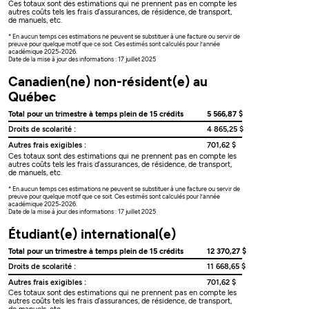
Ces totaux sont des estimations qui ne prennent pas en compte les
autres coûts tels les frais d’assurances, de résidence, de transport,
de manuels, etc.
* En aucun temps ces estimations ne peuvent se substituer à une facture ou servir de
preuve pour quelque motif que ce soit. Ces estimés sont calculés pour l’année
académique 2025-2026.
Date de la mise à jour des informations : 17 juillet 2025
Canadien(ne) non-résident(e) au
Québec
Total pour un trimestre à temps plein de 15 crédits
5 566,87 $
Droits de scolarité :
4 865,25 $
Autres frais exigibles :
701,62 $
Ces totaux sont des estimations qui ne prennent pas en compte les
autres coûts tels les frais d’assurances, de résidence, de transport,
de manuels, etc.
* En aucun temps ces estimations ne peuvent se substituer à une facture ou servir de
preuve pour quelque motif que ce soit. Ces estimés sont calculés pour l’année
académique 2025-2026.
Date de la mise à jour des informations : 17 juillet 2025
Étudiant(e) international(e)
Total pour un trimestre à temps plein de 15 crédits
12 370,27 $
Droits de scolarité :
11 668,65 $
Autres frais exigibles :
701,62 $
Ces totaux sont des estimations qui ne prennent pas en compte les
autres coûts tels les frais d’assurances, de résidence, de transport,