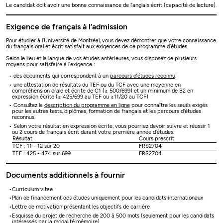
Le candidat doit avoir une bonne connaissance de l’anglais écrit (capacité de lecture).
Exigence de français à l’admission
Pour étudier à l’Université de Montréal, vous devez démontrer que votre connaissance
du français oral et écrit satisfait aux exigences de ce programme d’études.
Selon le lieu et la langue de vos études antérieures, vous disposez de plusieurs
moyens pour satisfaire à l’exigence :
des documents qui correspondent à un
parcours d’études reconnu
;
une attestation de résultats du TEF ou du TCF avec une moyenne en
compréhension orale et écrite de C1 (≥ 500/699) et un minimum de B2 en
expression écrite (≥ 425/699 au TEF ou ≥11/20 au TCF)
Consultez la
description du programme en ligne
pour connaître les seuils exigés
pour les autres tests, diplômes, formation de français et les parcours d'études
reconnus.
Selon votre résultat en expression écrite, vous pourriez devoir suivre et réussir 1
ou 2 cours de français écrit durant votre première année d’études.
Résultat
Cours prescrit
TCF : 11 - 12 sur 20
FRS2704
TEF : 425 - 474 sur 699
FRS2704
Documents additionnels à fournir
Curriculum vitae
Plan de financement des études uniquement pour les candidats internationaux
Lettre de motivation présentant les objectifs de carrière
Esquisse du projet de recherche de 200 à 500 mots (seulement pour les candidats
intéressés par la modalité mémoire)