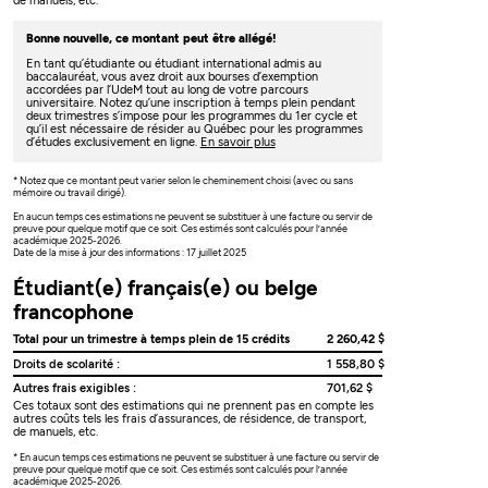
de manuels, etc.
Bonne nouvelle, ce montant peut être allégé!
En tant qu’étudiante ou étudiant international admis au
baccalauréat, vous avez droit aux bourses d’exemption
accordées par l’UdeM tout au long de votre parcours
universitaire. Notez qu’une inscription à temps plein pendant
deux trimestres s’impose pour les programmes du 1er cycle et
qu’il est nécessaire de résider au Québec pour les programmes
d’études exclusivement en ligne.
En savoir plus
* Notez que ce montant peut varier selon le cheminement choisi (avec ou sans
mémoire ou travail dirigé).
En aucun temps ces estimations ne peuvent se substituer à une facture ou servir de
preuve pour quelque motif que ce soit. Ces estimés sont calculés pour l’année
académique 2025-2026.
Date de la mise à jour des informations : 17 juillet 2025
Étudiant(e) français(e) ou belge
francophone
Total pour un trimestre à temps plein de 15 crédits
2 260,42 $
Droits de scolarité :
1 558,80 $
Autres frais exigibles :
701,62 $
Ces totaux sont des estimations qui ne prennent pas en compte les
autres coûts tels les frais d’assurances, de résidence, de transport,
de manuels, etc.
* En aucun temps ces estimations ne peuvent se substituer à une facture ou servir de
preuve pour quelque motif que ce soit. Ces estimés sont calculés pour l’année
académique 2025-2026.