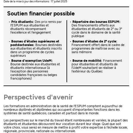
Date de la mise à jour des informations : 17 juillet 2025
Soutien financier possible
Prix étudiants:
Des prix remis par
Répertoire des bourses ESPUM:
l'ESPUM aux étudiantes et
Des financements offerts aux
e
e
étudiants récompensant
étudiantes et étudiants de 2
ou 3
l'excellence et l'engagement
cycle dans le domaine de la santé
publique
e
Bourses d'études supérieures et
Bourses d'études de 2
cycle:
postdoctorales:
Bourses destinées
Financement offert dans le cadre de
aux étudiantes et étudiants inscrits
programmes de maîtrise avec ou
dans un programme de cycles
sans mémoire
supérieurs
Bourse d'exemption UdeM:
Bourse de mobilité:
Financement
Bourse destinée aux étudiantes et
pour étudiantes et étudiants de
étudiants internationaux (à
l’UdeM souhaitant se réaliser à
l’exception des personnes
l’extérieur du Québec
candidates françaises ou belges
francophones)
Perspectives d'avenir
Les formations en administration de la santé de l'ESPUM comptent aujourd'hui de
nombreux diplômés et diplômées qui occupent d'importantes fonctions dans les
systèmes de santé québécois, canadien et partout dans le monde.
Les perspectives sur le marché du travail étant nombreuses et variées, la plupart des
étudiants et étudiantes découvrent leur vocation durant leur stage. Quel que soit
votre choix, vous serez en mesure de mettre à profit votre expertise à l'échelle locale,
régionale, provinciale, nationale ou internationale.