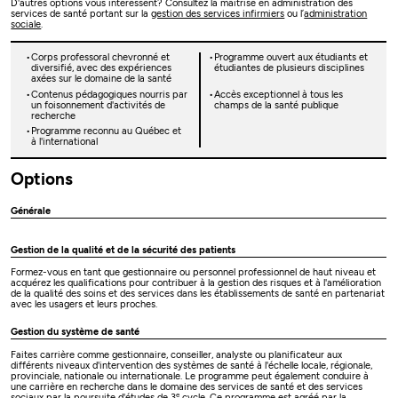
D'autres options vous intéressent? Consultez la maîtrise en administration des
services de santé portant sur la
gestion des services infirmiers
ou l’
administration
sociale
.
Corps professoral chevronné et
Programme ouvert aux étudiants et
diversifié, avec des expériences
étudiantes de plusieurs disciplines
axées sur le domaine de la santé
Contenus pédagogiques nourris par
Accès exceptionnel à tous les
un foisonnement d'activités de
champs de la santé publique
recherche
Programme reconnu au Québec et
à l'international
Options
Générale
Gestion de la qualité et de la sécurité des patients
Formez-vous en tant que gestionnaire ou personnel professionnel de haut niveau et
acquérez les qualifications pour contribuer à la gestion des risques et à l'amélioration
de la qualité des soins et des services dans les établissements de santé en partenariat
avec les usagers et leurs proches.
Gestion du système de santé
Faites carrière comme gestionnaire, conseiller, analyste ou planificateur aux
différents niveaux d'intervention des systèmes de santé à l'échelle locale, régionale,
provinciale, nationale ou internationale. Le programme peut également conduire à
une carrière en recherche dans le domaine des services de santé et des services
e
sociaux par la poursuite d'études de 3
cycle. Ce programme est agréé par la