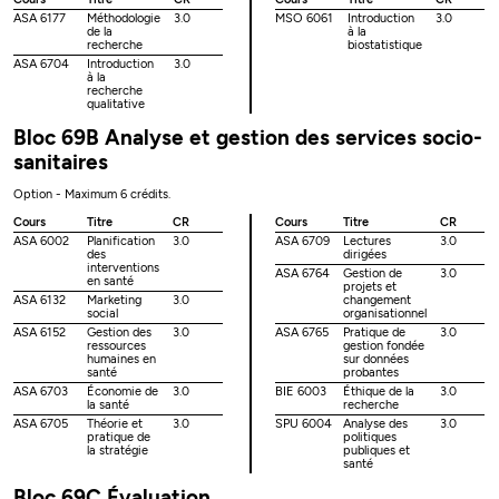
ASA 6177
Méthodologie
3.0
MSO 6061
Introduction
3.0
de la
à la
recherche
biostatistique
ASA 6704
Introduction
3.0
à la
recherche
qualitative
Bloc 69B Analyse et gestion des services socio-
sanitaires
Option - Maximum 6 crédits.
Cours
Titre
CR
Cours
Titre
CR
ASA 6002
Planification
3.0
ASA 6709
Lectures
3.0
des
dirigées
interventions
ASA 6764
Gestion de
3.0
en santé
projets et
ASA 6132
Marketing
3.0
changement
social
organisationnel
ASA 6152
Gestion des
3.0
ASA 6765
Pratique de
3.0
ressources
gestion fondée
humaines en
sur données
santé
probantes
ASA 6703
Économie de
3.0
BIE 6003
Éthique de la
3.0
la santé
recherche
ASA 6705
Théorie et
3.0
SPU 6004
Analyse des
3.0
pratique de
politiques
la stratégie
publiques et
santé
Bloc 69C Évaluation