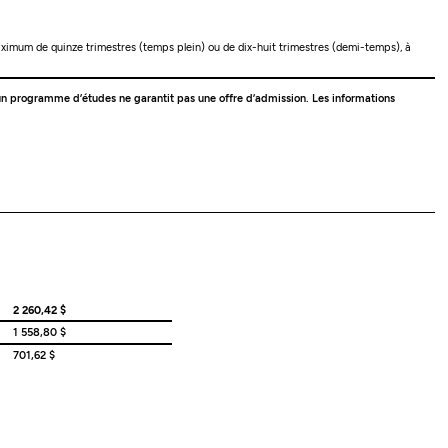
 maximum de quinze trimestres (temps plein) ou de dix-huit trimestres (demi-temps), à
 à un programme d’études ne garantit pas une offre d’admission. Les informations
2 260,42 $
1 558,80 $
701,62 $