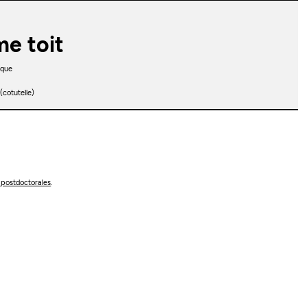
me toit
ique
(cotutelle)
 postdoctorales
.