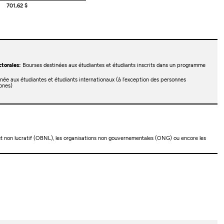
701,62 $
torales:
Bourses destinées aux étudiantes et étudiants inscrits dans un programme
née aux étudiantes et étudiants internationaux (à l’exception des personnes
ones)
but non lucratif (OBNL), les organisations non gouvernementales (ONG) ou encore les