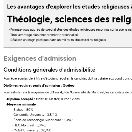
Les avantages d’explorer les études religieuses 
Théologie, sciences des relig
Formez-vous auprès de spécialistes des études religieuses reconnus sur la scène nat
Tirez avantage d’un encadrement personnalisé
Réalisez un stage pratique dans un milieu multiculturel ou religieux
Exigences d'admission
Conditions générales d’admissibilité
Pour être admissible à titre d’étudiant régulier, le candidat doit satisfaire aux conditions
Diplômes requis et seuils d’admission : Québec
Pour satisfaire à la moyenne de 3,3 sur 4,3 de l’Université de Montréal, les candidats de
Diplôme accepté :
Maîtrise, Master; durée : 2 ans
Moyenne minimale :
Bishop : 80%
Concordia University : 3,3/4,3
École de Technologie Supérieure : 3,3/4,3
HEC Montréal : 3,3/4,3
McGill University : 3,0/4,0