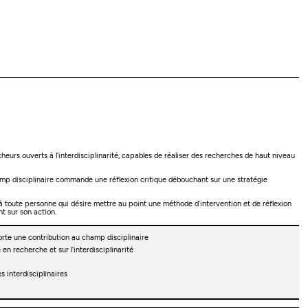
eurs ouverts à l’interdisciplinarité, capables de réaliser des recherches de haut niveau
champ disciplinaire commande une réflexion critique débouchant sur une stratégie
i à toute personne qui désire mettre au point une méthode d’intervention et de réflexion
nt sur son action.
orte une contribution au champ disciplinaire
 en recherche et sur l’interdisciplinarité
s interdisciplinaires