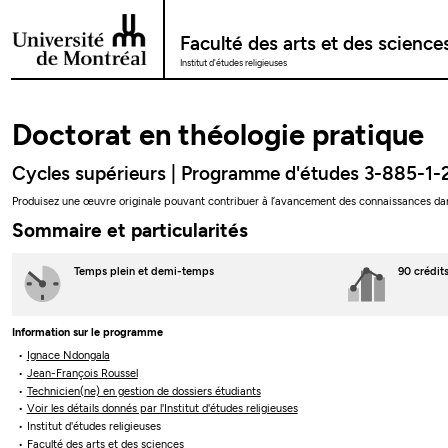
Passer au contenu
Faculté des arts et des science
Institut d'études religieuses
Doctorat en théologie pratique
Cycles supérieurs | Programme d'études 3-885-1-
Produisez une œuvre originale pouvant contribuer à l’avancement des connaissances dan
Sommaire et particularités
Temps plein
et demi-temps
90 crédit
Information sur le programme
Ignace Ndongala
Jean-François Roussel
Technicien(ne) en gestion de dossiers étudiants
Voir les détails donnés par l'Institut d'études religieuses
Institut d'études religieuses
Faculté des arts et des sciences