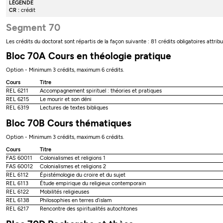
LÉGENDE
CR :
crédit
Segment 70
Les crédits du doctorat sont répartis de la façon suivante : 81 crédits obligatoires attrib
Bloc 70A Cours en théologie pratique
Option - Minimum 3 crédits, maximum 6 crédits.
Cours
Titre
REL 6211
Accompagnement spirituel : théories et pratiques
REL 6215
Le mourir et son déni
REL 6319
Lectures de textes bibliques
Bloc 70B Cours thématiques
Option - Minimum 3 crédits, maximum 6 crédits.
Cours
Titre
FAS 60011
Colonialismes et religions 1
FAS 60012
Colonialismes et religions 2
REL 6112
Épistémologie du croire et du sujet
REL 6113
Étude empirique du religieux contemporain
REL 6122
Mobilités religieuses
REL 6138
Philosophies en terres d’islam
REL 6217
Rencontre des spiritualités autochtones