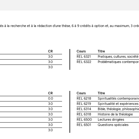
ués à la recherche et à la rédaction d'une thèse, 6 à 9 crédits à option et, au maximum, 3 cré
CR
Cours
Titre
3.0
REL 6321
Pratiques, cultures, société
3.0
REL 6322
Problématiques contempora
3.0
CR
Cours
Titre
0.0
REL 6218
Spiritualités contemporaine
3.0
REL 6219
Spiritualité et expériences
3.0
REL 6314
Bible, théologie, philosophi
3.0
REL 6318
Histoire de la théologie
3.0
REL 6500
Lectures dirigées
3.0
REL 6501
Questions spéciales
3.0