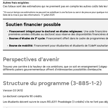
Autres frais exigibles :
Ces totaux sont des estimations qui ne prennent pas en compte les autres coûts tels les f
* En aucun temps ces estimations ne peuvent se substituer à une facture ou servir de preuve pour quelque mo
Date de la mise à jour des informations : 17 juillet 2025
Soutien financier possible
Financement intégré pour le doctorat en études religieuses:
Une aide financière 
premières années d’études au doctorat sous réserve des disponibilités financières
e
Bourses d'études de 3
cycle:
Financement offert dans le cadre de programmes de
Bourse de mobilité:
Financement pour étudiantes et étudiants de l’UdeM souhaitant
Perspectives d'avenir
Trouvez une carrière à la hauteur de vos ambitions, que ce soit en enseignement (cégep 
différents paliers gouvernementaux offrent d’intéressantes possibilités d’embauche.
Structure du programme (3-885-1-2)
Version 03 (A15)
Le doctorat comporte 90 crédits.
Les étudiants doivent suivre le cours REL6311 Praxéologie (3 crédits) s'ils ne l'ont pas déj