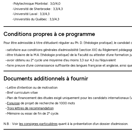
Polytechnique Montréal : 3,0/4,0
Université de Sherbrooke : 3,3/4,3
Université Laval : 3,3/4,3
Universités du Québec : 3,3/4,3
Conditions propres à ce programme
Pour être admissible à titre d'étudiant régulier au Ph. D. (théologie pratique), le candidat d
satisfaire aux conditions générales d'admissibilité (section XX) du Règlement pédago
être titulaire de la M.A. (théologie pratique) de la Faculté ou attester d'une formation 
e
avoir obtenu au 2
cycle une moyenne d'au moins 3,3 sur 4,3 ou l'équivalent
faire preuve d'une connaissance suffisante des langues française et anglaise, ainsi qu
Documents additionnels à fournir
Lettre d'intention ou de motivation
Bref curriculum vitae
Plan de financement des études exigé uniquement pour les candidats internationaux (
Esquisse
de projet de recherche de 1000 mots
Trois lettres de recommandation
e
Mémoire ou essai de fin de 2
cycle.
N.B. : Voir
les consignes particulières
quant à la présentation d'un dossier d'admission.