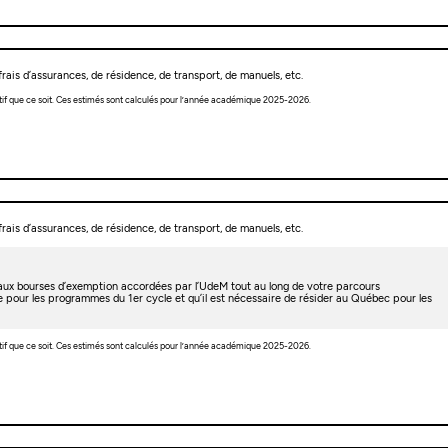
rais d’assurances, de résidence, de transport, de manuels, etc.
tif que ce soit. Ces estimés sont calculés pour l’année académique 2025-2026.
rais d’assurances, de résidence, de transport, de manuels, etc.
t aux bourses d’exemption accordées par l’UdeM tout au long de votre parcours
e pour les programmes du 1er cycle et qu’il est nécessaire de résider au Québec pour les
tif que ce soit. Ces estimés sont calculés pour l’année académique 2025-2026.