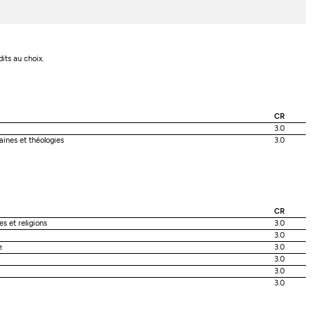
dits au choix.
CR
3.0
ines et théologies
3.0
CR
s et religions
3.0
3.0
e
3.0
3.0
3.0
3.0