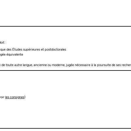
oit :
gique des Études supérieures et postdoctorales
jugée équivalente
e de toute autre langue, ancienne ou moderne, jugée nécessaire à la poursuite de ses reche
voir
les consignes
)