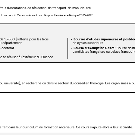
rais d’assurances, de résidence, de transport, de manuels, etc.
tif que ce soit. Ces estimés sont calculés pour l’année académique 2025-2026.
de 15 000 $ offerte pour les trois
Bourses d'études supérieures et postdoc
 du département
de cycles supérieurs
 doctorat
Bourse d'exemption UdeM:
Bourse desti
candidates françaises ou belges francoph
 se réaliser à l’extérieur du Québec
ou université), en recherche ou dans le secteur du conseil en théologie. Les organismes à 
à fait dans leur curriculum de formation antérieure. Ce cours s'ajoute alors à leur scolarité.