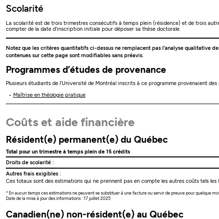
Scolarité
La scolarité est de trois trimestres consécutifs à temps plein (résidence) et de trois au
compter de la date d'inscription initiale pour déposer sa thèse doctorale.
Notez que les critères quantitatifs ci-dessus ne remplacent pas l’analyse qualitative d
contenues sur cette page sont modifiables sans préavis.
Programmes d’études de provenance
Plusieurs étudiants de l’Université de Montréal inscrits à ce programme provenaient de
Maîtrise en théologie pratique
Coûts et aide financière
Résident(e) permanent(e) du Québec
Total pour un trimestre à temps plein de 15 crédits
Droits de scolarité :
Autres frais exigibles :
Ces totaux sont des estimations qui ne prennent pas en compte les autres coûts tels les f
* En aucun temps ces estimations ne peuvent se substituer à une facture ou servir de preuve pour quelque mo
Date de la mise à jour des informations : 17 juillet 2025
Canadien(ne) non-résident(e) au Québec