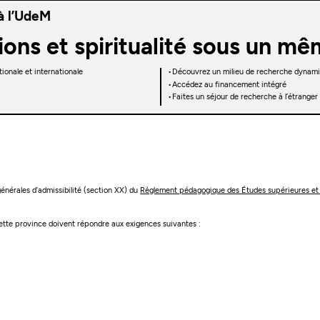
à l’UdeM
ions et spiritualité sous un mê
ionale et internationale
Découvrez un milieu de recherche dynam
Accédez au financement intégré
Faites un séjour de recherche à l’étranger 
 générales d’admissibilité (section XX) du
Règlement pédagogique des Études supérieures et
 cette province doivent répondre aux exigences suivantes :