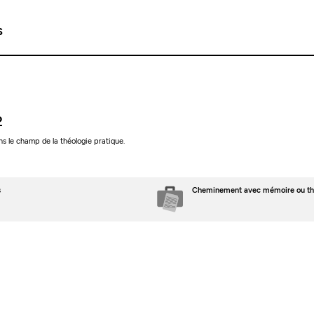
s
2
s le champ de la théologie pratique.
s
Cheminement avec mémoire ou th