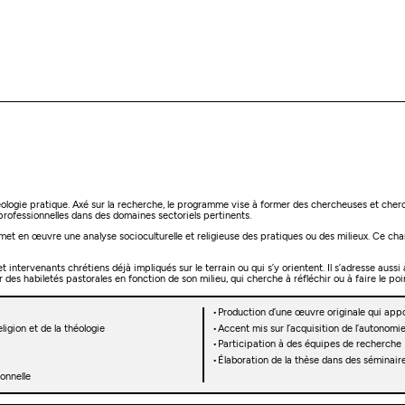
ologie pratique. Axé sur la recherche, le programme vise à former des chercheuses et cherch
 professionnelles dans des domaines sectoriels pertinents.
que met en œuvre une analyse socioculturelle et religieuse des pratiques ou des milieux. Ce 
intervenants chrétiens déjà impliqués sur le terrain ou qui s’y orientent. Il s’adresse auss
des habiletés pastorales en fonction de son milieu, qui cherche à réfléchir ou à faire le poi
Production d’une œuvre originale qui app
igion et de la théologie
Accent mis sur l’acquisition de l’autonomie
Participation à des équipes de recherche
Élaboration de la thèse dans des séminaire
ionnelle