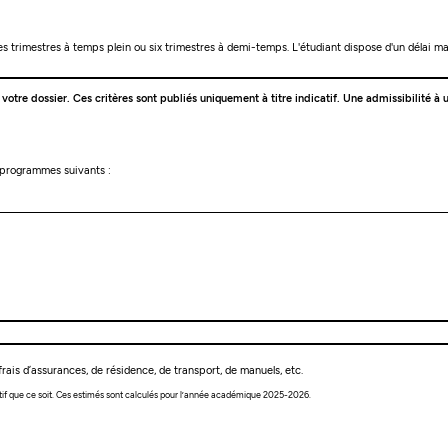
tres trimestres à temps plein ou six trimestres à demi-temps. L'étudiant dispose d'un délai
e votre dossier. Ces critères sont publiés uniquement à titre indicatif. Une admissibilité
s programmes suivants :
rais d’assurances, de résidence, de transport, de manuels, etc.
tif que ce soit. Ces estimés sont calculés pour l’année académique 2025-2026.