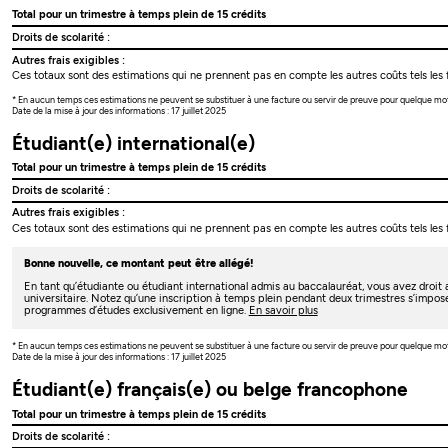
Total pour un trimestre à temps plein de 15 crédits
Droits de scolarité :
Autres frais exigibles :
Ces totaux sont des estimations qui ne prennent pas en compte les autres coûts tels les f
* En aucun temps ces estimations ne peuvent se substituer à une facture ou servir de preuve pour quelque mo
Date de la mise à jour des informations : 17 juillet 2025
Étudiant(e) international(e)
Total pour un trimestre à temps plein de 15 crédits
Droits de scolarité :
Autres frais exigibles :
Ces totaux sont des estimations qui ne prennent pas en compte les autres coûts tels les f
Bonne nouvelle, ce montant peut être allégé!
En tant qu’étudiante ou étudiant international admis au baccalauréat, vous avez droi
universitaire. Notez qu’une inscription à temps plein pendant deux trimestres s’impos
programmes d’études exclusivement en ligne.
En savoir plus
* En aucun temps ces estimations ne peuvent se substituer à une facture ou servir de preuve pour quelque mo
Date de la mise à jour des informations : 17 juillet 2025
Étudiant(e) français(e) ou belge francophone
Total pour un trimestre à temps plein de 15 crédits
Droits de scolarité :