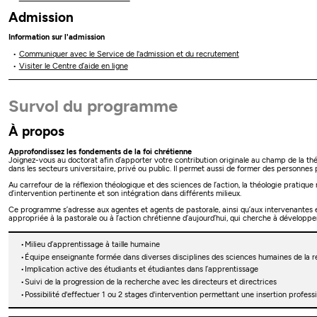
Admission
Information sur l'admission
Communiquer avec le Service de l'admission et du recrutement
Visiter le Centre d’aide en ligne
Survol du programme
À propos
Approfondissez les fondements de la foi chrétienne
Joignez-vous au doctorat afin d’apporter votre contribution originale au champ de la thé
dans les secteurs universitaire, privé ou public. Il permet aussi de former des personnes
Au carrefour de la réflexion théologique et des sciences de l’action, la théologie prati
d’intervention pertinente et son intégration dans différents milieux.
Ce programme s’adresse aux agentes et agents de pastorale, ainsi qu’aux intervenantes et 
appropriée à la pastorale ou à l’action chrétienne d’aujourd’hui, qui cherche à développer 
Milieu d’apprentissage à taille humaine
Équipe enseignante formée dans diverses disciplines des sciences humaines de la rel
Implication active des étudiants et étudiantes dans l’apprentissage
Suivi de la progression de la recherche avec les directeurs et directrices
Possibilité d'effectuer 1 ou 2 stages d'intervention permettant une insertion profess