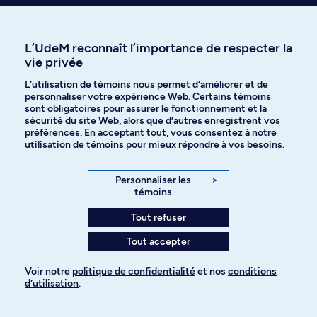
Poser une question par
L’UdeM reconnaît l’importance de respecter la
Découvrir nos activités
courriel
vie privée
et événements
L’utilisation de témoins nous permet d’améliorer et de
personnaliser votre expérience Web. Certains témoins
sont obligatoires pour assurer le fonctionnement et la
sécurité du site Web, alors que d’autres enregistrent vos
Communiquer avec nous
préférences. En acceptant tout, vous consentez à notre
par téléphone
utilisation de témoins pour mieux répondre à vos besoins.
Personnaliser les
>
témoins
Tout refuser
Tout accepter
Recevez nos trucs et conseils sur
l’admission et les études à l’UdeM
Voir notre
politique de confidentialité
et nos
conditions
d’utilisation
.
Pour ajouter à votre demande