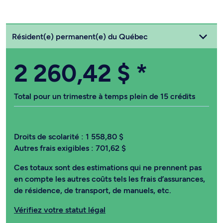
Choisissez votre statut
Résident(e) permanent(e) du Québec
2 260,42 $
*
Total pour un trimestre à temps plein de 15 crédits
Droits de scolarité :
1 558,80 $
Autres frais exigibles :
701,62 $
Ces totaux sont des estimations qui ne prennent pas
en compte les autres coûts tels les frais d’assurances,
de résidence, de transport, de manuels, etc.
Vérifiez votre statut légal