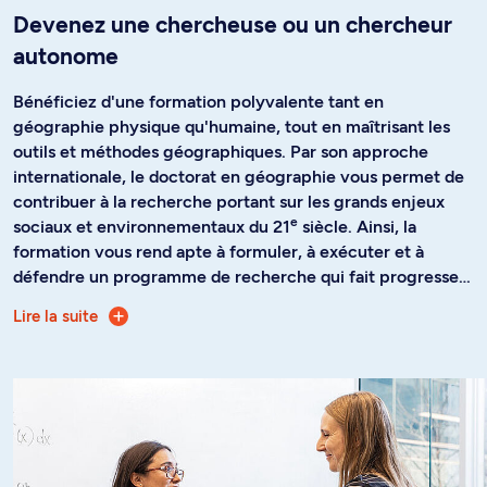
Devenez une chercheuse ou un chercheur
autonome
Bénéficiez d'une formation polyvalente tant en
géographie physique qu'humaine, tout en maîtrisant les
outils et méthodes géographiques. Par son approche
internationale, le doctorat en géographie vous permet de
contribuer à la recherche portant sur les grands enjeux
e
sociaux et environnementaux du 21
siècle. Ainsi, la
formation vous rend apte à formuler, à exécuter et à
défendre un programme de recherche qui fait progresser
la connaissance dans un champ d'études de pointe en
Lire la suite
Le doctorat vous offre également la possibilité de
géographie.
participer à des projets de recherche sur des enjeux
contemporains variés tels que les changements
climatiques, les dynamiques urbaines, la gouvernance et la
gestion de l’eau, l’aménagement des forêts, la migration et
la mobilité, le développement international, les risques
naturels, etc.