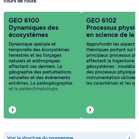
cours de route.
GEO 6100
GEO 6102
Dynamiques des
Processus physi
écosystèmes
en science de la 
Dynamique spatiale et
Approfondir les aspects
temporelle des écosystèmes
théoriques portant sur le
terrestres et les forçages
principaux processus ph
naturels et anthropiques
affectant la trajectoire d
affectant ces derniers. La
géosystèmes : modélisat
géographie des perturbations
des processus physiques
naturelles et des événements
instrumentation utilisée 
extrêmes. La paléogéographie
les caractériser et les qua
et la paléoclimatologie.
Voir la structure du programme