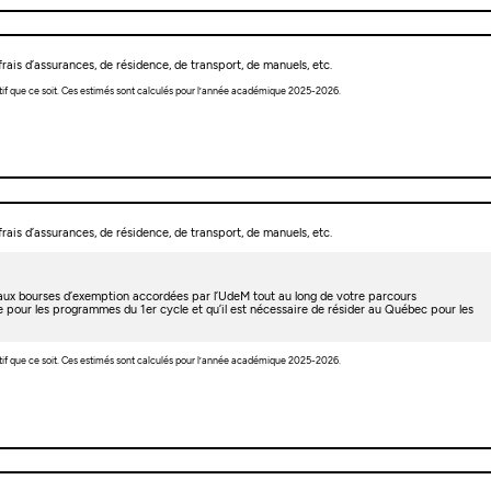
rais d’assurances, de résidence, de transport, de manuels, etc.
tif que ce soit. Ces estimés sont calculés pour l’année académique 2025-2026.
rais d’assurances, de résidence, de transport, de manuels, etc.
t aux bourses d’exemption accordées par l’UdeM tout au long de votre parcours
e pour les programmes du 1er cycle et qu’il est nécessaire de résider au Québec pour les
tif que ce soit. Ces estimés sont calculés pour l’année académique 2025-2026.