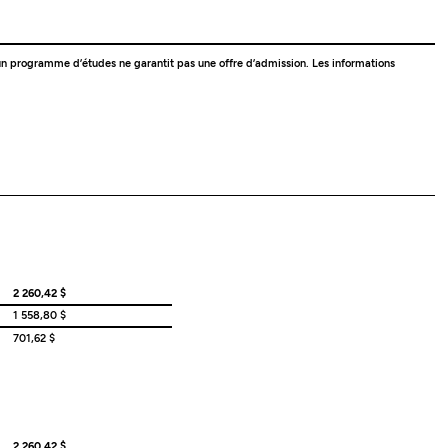
 à un programme d’études ne garantit pas une offre d’admission. Les informations
2 260,42 $
1 558,80 $
701,62 $
2 260,42 $