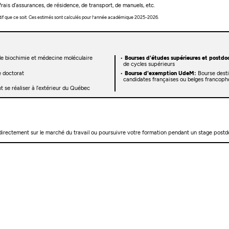
rais d’assurances, de résidence, de transport, de manuels, etc.
tif que ce soit. Ces estimés sont calculés pour l’année académique 2025-2026.
de biochimie et médecine moléculaire
Bourses d'études supérieures et postdoc
de cycles supérieurs
 doctorat
Bourse d'exemption UdeM:
Bourse desti
candidates françaises ou belges francoph
 se réaliser à l’extérieur du Québec
 directement sur le marché du travail ou poursuivre votre formation pendant un stage postd