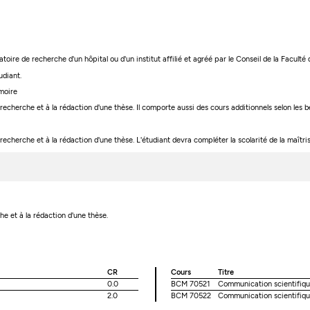
atoire de recherche d'un hôpital ou d'un institut affilié et agréé par le Conseil de la Facult
udiant.
émoire
echerche et à la rédaction d'une thèse. Il comporte aussi des cours additionnels selon les b
herche et à la rédaction d'une thèse. L'étudiant devra compléter la scolarité de la maîtrise s
che et à la rédaction d'une thèse.
CR
Cours
Titre
0.0
BCM 70521
Communication scientifiqu
2.0
BCM 70522
Communication scientifiqu