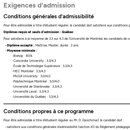
Exigences d'admission
Conditions générales d’admissibilité
Pour être admissible à titre d’étudiant régulier, le candidat doit satisfaire aux conditions
Diplômes requis et seuils d’admission : Québec
Pour satisfaire à la moyenne de 3,3 sur 4,3 de l’Université de Montréal, les candidats de
Diplôme accepté :
Maîtrise, Master; durée : 2 ans
Moyenne minimale :
Bishop : 80%
Concordia University : 3,3/4,3
École de Technologie Supérieure : 3,3/4,3
HEC Montréal : 3,3/4,3
McGill University : 3,0/4,0
Polytechnique Montréal : 3,0/4,0
Université de Sherbrooke : 3,3/4,3
Université Laval : 3,3/4,3
Universités du Québec : 3,3/4,3
Conditions propres à ce programme
Pour être admissible à titre d'étudiant régulier au Ph. D. (biochimie), le candidat doit :
satisfaire aux conditions générales d'admissibilité (section XI) du Règlement pédagog