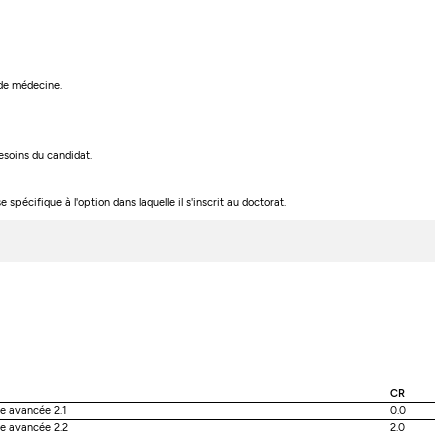
é de médecine.
esoins du candidat.
pécifique à l'option dans laquelle il s'inscrit au doctorat.
CR
e avancée 2.1
0.0
e avancée 2.2
2.0