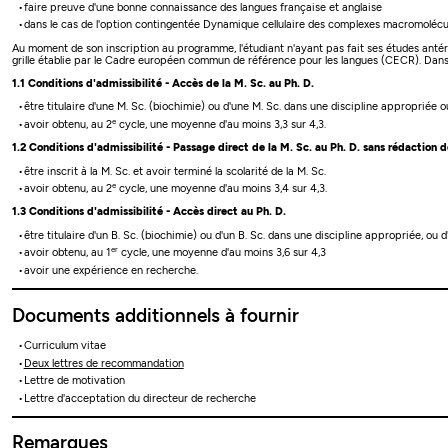
faire preuve d'une bonne connaissance des langues française et anglaise
dans le cas de l'option contingentée Dynamique cellulaire des complexes macromolécula
Au moment de son inscription au programme, l'étudiant n'ayant pas fait ses études antéri
grille établie par le Cadre européen commun de référence pour les langues (CECR). Dans le
1.1 Conditions d'admissibilité - Accès de la M. Sc. au Ph. D.
être titulaire d'une M. Sc. (biochimie) ou d'une M. Sc. dans une discipline appropriée 
e
avoir obtenu, au 2
cycle, une moyenne d'au moins 3,3 sur 4,3.
1.2 Conditions d'admissibilité - Passage direct de la M. Sc. au Ph. D. sans rédaction
être inscrit à la M. Sc. et avoir terminé la scolarité de la M. Sc.
e
avoir obtenu, au 2
cycle, une moyenne d'au moins 3,4 sur 4,3.
1.3 Conditions d'admissibilité - Accès direct au Ph. D.
être titulaire d'un B. Sc. (biochimie) ou d'un B. Sc. dans une discipline appropriée, ou 
er
avoir obtenu, au 1
cycle, une moyenne d'au moins 3,6 sur 4,3
avoir une expérience en recherche.
Documents additionnels à fournir
Curriculum vitae
Deux lettres de recommandation
Lettre de motivation
Lettre d'acceptation du directeur de recherche
Remarques