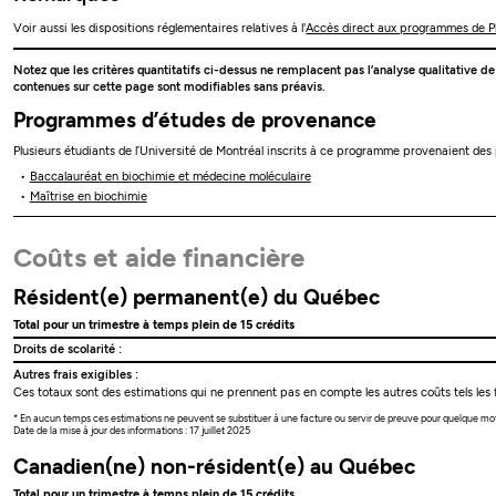
Voir aussi les dispositions réglementaires relatives à l'
Accès direct aux programmes de Ph
Notez que les critères quantitatifs ci-dessus ne remplacent pas l’analyse qualitative d
contenues sur cette page sont modifiables sans préavis.
Programmes d’études de provenance
Plusieurs étudiants de l’Université de Montréal inscrits à ce programme provenaient de
Baccalauréat en biochimie et médecine moléculaire
Maîtrise en biochimie
Coûts et aide financière
Résident(e) permanent(e) du Québec
Total pour un trimestre à temps plein de 15 crédits
Droits de scolarité :
Autres frais exigibles :
Ces totaux sont des estimations qui ne prennent pas en compte les autres coûts tels les f
* En aucun temps ces estimations ne peuvent se substituer à une facture ou servir de preuve pour quelque mo
Date de la mise à jour des informations : 17 juillet 2025
Canadien(ne) non-résident(e) au Québec
Total pour un trimestre à temps plein de 15 crédits