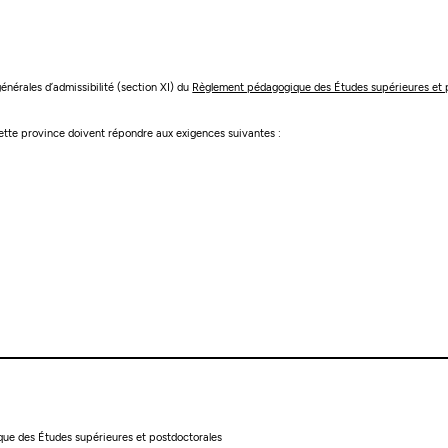
 générales d’admissibilité (section XI) du
Règlement pédagogique des Études supérieures et 
 cette province doivent répondre aux exigences suivantes :
ique des Études supérieures et postdoctorales