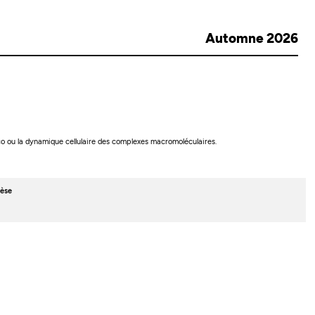
Automne 2026
lico ou la dynamique cellulaire des complexes macromoléculaires.
èse