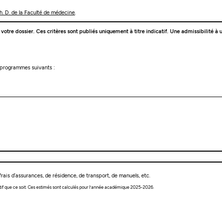
. D. de la Faculté de médecine
.
e votre dossier. Ces critères sont publiés uniquement à titre indicatif. Une admissibilité
s programmes suivants :
rais d’assurances, de résidence, de transport, de manuels, etc.
tif que ce soit. Ces estimés sont calculés pour l’année académique 2025-2026.