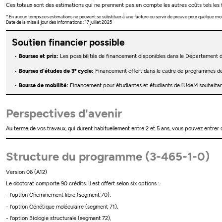
Ces totaux sont des estimations qui ne prennent pas en compte les autres coûts tels les f
* En aucun temps ces estimations ne peuvent se substituer à une facture ou servir de preuve pour quelque mo
Date de la mise à jour des informations : 17 juillet 2025
Soutien financier possible
Bourses et prix:
Les possibilités de financement disponibles dans le Département 
e
Bourses d'études de 3
cycle:
Financement offert dans le cadre de programmes de
Bourse de mobilité:
Financement pour étudiantes et étudiants de l’UdeM souhaitant
Perspectives d'avenir
Au terme de vos travaux, qui durent habituellement entre 2 et 5 ans, vous pouvez entrer
Structure du programme (3-465-1-0)
Version 06 (A12)
Le doctorat comporte 90 crédits. Il est offert selon six options :
- l'option Cheminement libre (segment 70),
- l'option Génétique moléculaire (segment 71),
- l'option Biologie structurale (segment 72),