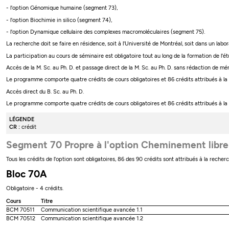
- l'option Génomique humaine (segment 73),
- l'option Biochimie in silico (segment 74),
- l'option Dynamique cellulaire des complexes macromoléculaires (segment 75).
La recherche doit se faire en résidence, soit à l'Université de Montréal, soit dans un labor
La participation au cours de séminaire est obligatoire tout au long de la formation de l'ét
Accès de la M. Sc. au Ph. D. et passage direct de la M. Sc. au Ph. D. sans rédaction de m
Le programme comporte quatre crédits de cours obligatoires et 86 crédits attribués à la r
Accès direct du B. Sc. au Ph. D.
Le programme comporte quatre crédits de cours obligatoires et 86 crédits attribués à la rec
LÉGENDE
CR :
crédit
Segment 70 Propre à l'option Cheminement libre
Tous les crédits de l'option sont obligatoires, 86 des 90 crédits sont attribués à la recher
Bloc 70A
Obligatoire - 4 crédits.
Cours
Titre
BCM 70511
Communication scientifique avancée 1.1
BCM 70512
Communication scientifique avancée 1.2