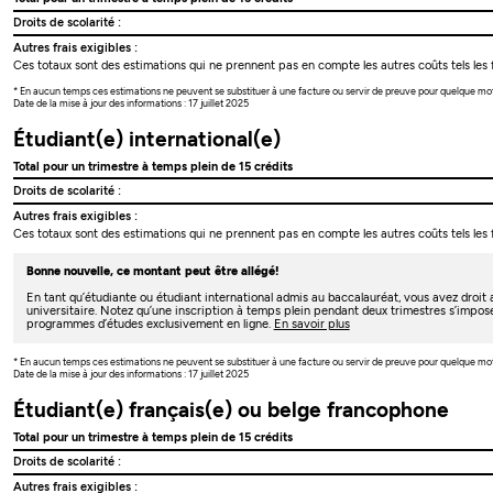
Droits de scolarité :
Autres frais exigibles :
Ces totaux sont des estimations qui ne prennent pas en compte les autres coûts tels les f
* En aucun temps ces estimations ne peuvent se substituer à une facture ou servir de preuve pour quelque mo
Date de la mise à jour des informations : 17 juillet 2025
Étudiant(e) international(e)
Total pour un trimestre à temps plein de 15 crédits
Droits de scolarité :
Autres frais exigibles :
Ces totaux sont des estimations qui ne prennent pas en compte les autres coûts tels les f
Bonne nouvelle, ce montant peut être allégé!
En tant qu’étudiante ou étudiant international admis au baccalauréat, vous avez droi
universitaire. Notez qu’une inscription à temps plein pendant deux trimestres s’impos
programmes d’études exclusivement en ligne.
En savoir plus
* En aucun temps ces estimations ne peuvent se substituer à une facture ou servir de preuve pour quelque mo
Date de la mise à jour des informations : 17 juillet 2025
Étudiant(e) français(e) ou belge francophone
Total pour un trimestre à temps plein de 15 crédits
Droits de scolarité :
Autres frais exigibles :