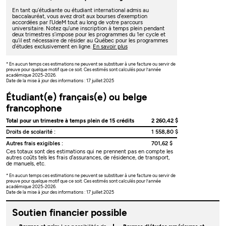
En tant qu’étudiante ou étudiant international admis au
baccalauréat, vous avez droit aux bourses d’exemption
accordées par l’UdeM tout au long de votre parcours
universitaire. Notez qu’une inscription à temps plein pendant
deux trimestres s’impose pour les programmes du 1er cycle et
qu’il est nécessaire de résider au Québec pour les programmes
d’études exclusivement en ligne.
En savoir plus
* En aucun temps ces estimations ne peuvent se substituer à une facture ou servir de
preuve pour quelque motif que ce soit. Ces estimés sont calculés pour l’année
académique 2025-2026.
Date de la mise à jour des informations : 17 juillet 2025
Étudiant(e) français(e) ou belge
francophone
Total pour un trimestre à temps plein de 15 crédits
2 260,42 $
Droits de scolarité :
1 558,80 $
Autres frais exigibles :
701,62 $
Ces totaux sont des estimations qui ne prennent pas en compte les
autres coûts tels les frais d’assurances, de résidence, de transport,
de manuels, etc.
* En aucun temps ces estimations ne peuvent se substituer à une facture ou servir de
preuve pour quelque motif que ce soit. Ces estimés sont calculés pour l’année
académique 2025-2026.
Date de la mise à jour des informations : 17 juillet 2025
Soutien financier possible