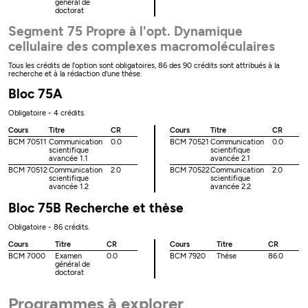
général de
doctorat
Segment 75 Propre à l'opt. Dynamique
cellulaire des complexes macromoléculaires
Tous les crédits de l'option sont obligatoires, 86 des 90 crédits sont attribués à la
recherche et à la rédaction d'une thèse.
Bloc 75A
Obligatoire - 4 crédits.
Cours
Titre
CR
Cours
Titre
CR
BCM 70511
Communication
0.0
BCM 70521
Communication
0.0
scientifique
scientifique
avancée 1.1
avancée 2.1
BCM 70512
Communication
2.0
BCM 70522
Communication
2.0
scientifique
scientifique
avancée 1.2
avancée 2.2
Bloc 75B Recherche et thèse
Obligatoire - 86 crédits.
Cours
Titre
CR
Cours
Titre
CR
BCM 7000
Examen
0.0
BCM 7920
Thèse
86.0
général de
doctorat
Programmes à explorer