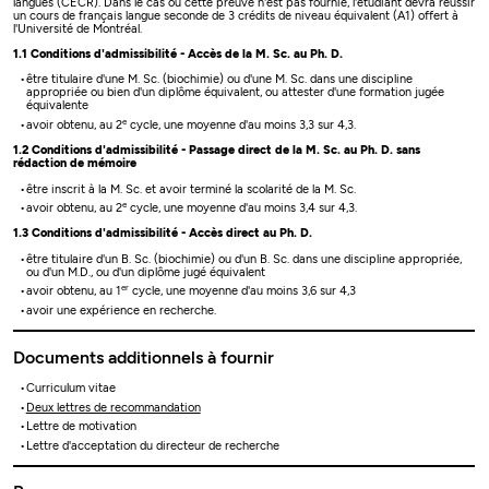
langues (CECR). Dans le cas où cette preuve n'est pas fournie, l'étudiant devra réussir
un cours de français langue seconde de 3 crédits de niveau équivalent (A1) offert à
l'Université de Montréal.
1.1 Conditions d'admissibilité - Accès de la M. Sc. au Ph. D.
être titulaire d'une M. Sc. (biochimie) ou d'une M. Sc. dans une discipline
appropriée ou bien d'un diplôme équivalent, ou attester d'une formation jugée
équivalente
e
avoir obtenu, au 2
cycle, une moyenne d'au moins 3,3 sur 4,3.
1.2 Conditions d'admissibilité - Passage direct de la M. Sc. au Ph. D. sans
rédaction de mémoire
être inscrit à la M. Sc. et avoir terminé la scolarité de la M. Sc.
e
avoir obtenu, au 2
cycle, une moyenne d'au moins 3,4 sur 4,3.
1.3 Conditions d'admissibilité - Accès direct au Ph. D.
être titulaire d'un B. Sc. (biochimie) ou d'un B. Sc. dans une discipline appropriée,
ou d'un M.D., ou d'un diplôme jugé équivalent
er
avoir obtenu, au 1
cycle, une moyenne d'au moins 3,6 sur 4,3
avoir une expérience en recherche.
Documents additionnels à fournir
Curriculum vitae
Deux lettres de recommandation
Lettre de motivation
Lettre d'acceptation du directeur de recherche