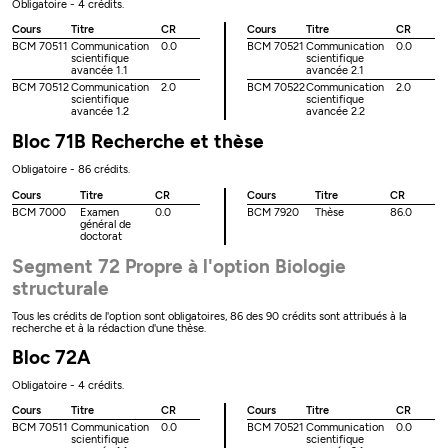
Obligatoire - 4 crédits.
Cours
Titre
CR
Cours
Titre
CR
BCM 70511
Communication
0.0
BCM 70521
Communication
0.0
scientifique
scientifique
avancée 1.1
avancée 2.1
BCM 70512
Communication
2.0
BCM 70522
Communication
2.0
scientifique
scientifique
avancée 1.2
avancée 2.2
Bloc 71B Recherche et thèse
Obligatoire - 86 crédits.
Cours
Titre
CR
Cours
Titre
CR
BCM 7000
Examen
0.0
BCM 7920
Thèse
86.0
général de
doctorat
Segment 72 Propre à l'option Biologie
structurale
Tous les crédits de l'option sont obligatoires, 86 des 90 crédits sont attribués à la
recherche et à la rédaction d'une thèse.
Bloc 72A
Obligatoire - 4 crédits.
Cours
Titre
CR
Cours
Titre
CR
BCM 70511
Communication
0.0
BCM 70521
Communication
0.0
scientifique
scientifique