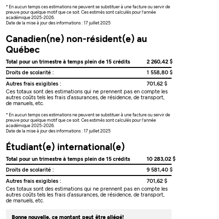
* En aucun temps ces estimations ne peuvent se substituer à une facture ou servir de
preuve pour quelque motif que ce soit. Ces estimés sont calculés pour l’année
académique 2025-2026.
Date de la mise à jour des informations : 17 juillet 2025
Canadien(ne) non-résident(e) au
Québec
Total pour un trimestre à temps plein de 15 crédits
2 260,42 $
Droits de scolarité :
1 558,80 $
Autres frais exigibles :
701,62 $
Ces totaux sont des estimations qui ne prennent pas en compte les
autres coûts tels les frais d’assurances, de résidence, de transport,
de manuels, etc.
* En aucun temps ces estimations ne peuvent se substituer à une facture ou servir de
preuve pour quelque motif que ce soit. Ces estimés sont calculés pour l’année
académique 2025-2026.
Date de la mise à jour des informations : 17 juillet 2025
Étudiant(e) international(e)
Total pour un trimestre à temps plein de 15 crédits
10 283,02 $
Droits de scolarité :
9 581,40 $
Autres frais exigibles :
701,62 $
Ces totaux sont des estimations qui ne prennent pas en compte les
autres coûts tels les frais d’assurances, de résidence, de transport,
de manuels, etc.
Bonne nouvelle, ce montant peut être allégé!