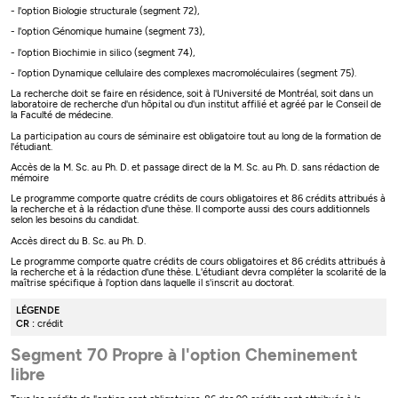
- l'option Biologie structurale (segment 72),
- l'option Génomique humaine (segment 73),
- l'option Biochimie in silico (segment 74),
- l'option Dynamique cellulaire des complexes macromoléculaires (segment 75).
La recherche doit se faire en résidence, soit à l'Université de Montréal, soit dans un
laboratoire de recherche d'un hôpital ou d'un institut affilié et agréé par le Conseil de
la Faculté de médecine.
La participation au cours de séminaire est obligatoire tout au long de la formation de
l'étudiant.
Accès de la M. Sc. au Ph. D. et passage direct de la M. Sc. au Ph. D. sans rédaction de
mémoire
Le programme comporte quatre crédits de cours obligatoires et 86 crédits attribués à
la recherche et à la rédaction d'une thèse. Il comporte aussi des cours additionnels
selon les besoins du candidat.
Accès direct du B. Sc. au Ph. D.
Le programme comporte quatre crédits de cours obligatoires et 86 crédits attribués à
la recherche et à la rédaction d'une thèse. L'étudiant devra compléter la scolarité de la
maîtrise spécifique à l'option dans laquelle il s'inscrit au doctorat.
LÉGENDE
CR :
crédit
Segment 70 Propre à l'option Cheminement
libre