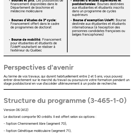
Bourses et prix:
Les possibilités de
Bourses d'études supérieures et
financement disponibles dans le
postdoctorales:
Bourses destinées
Département de biochimie et
aux étudiantes et étudiants inscrits
médecine moléculaire
dans un programme de cycles
supérieurs
e
Bourses d'études de 3
cycle:
Bourse d'exemption UdeM:
Bourse
Financement offert dans le cadre
destinée aux étudiantes et étudiants
de programmes de doctorat
internationaux (à l’exception des
personnes candidates françaises ou
belges francophones)
Bourse de mobilité:
Financement
pour étudiantes et étudiants de
l’UdeM souhaitant se réaliser à
l’extérieur du Québec
Perspectives d'avenir
Au terme de vos travaux, qui durent habituellement entre 2 et 5 ans, vous pouvez
entrer directement sur le marché du travail ou poursuivre votre formation pendant un
stage postdoctoral en vue d'accéder ultérieurement à un poste de recherche.
Structure du programme (3-465-1-0)
Version 06 (A12)
Le doctorat comporte 90 crédits. Il est offert selon six options :
- l'option Cheminement libre (segment 70),
- l'option Génétique moléculaire (segment 71),