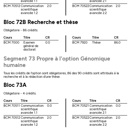
avancée 1.1
avancée 2.1
BCM 70512
Communication
2.0
BCM 70522
Communication
2.0
scientifique
scientifique
avancée 1.2
avancée 2.2
Bloc 72B Recherche et thèse
Obligatoire - 86 crédits.
Cours
Titre
CR
Cours
Titre
CR
BCM 7000
Examen
0.0
BCM 7920
Thèse
86.0
général de
doctorat
Segment 73 Propre à l'option Génomique
humaine
Tous les crédits de l'option sont obligatoires, 86 des 90 crédits sont attribués à la
recherche et à la rédaction d'une thèse.
Bloc 73A
Obligatoire - 4 crédits.
Cours
Titre
CR
Cours
Titre
CR
BCM 70511
Communication
0.0
BCM 70521
Communication
0.0
scientifique
scientifique
avancée 1.1
avancée 2.1
BCM 70512
Communication
2.0
BCM 70522
Communication
2.0
scientifique
scientifique
avancée 1.2
avancée 2.2