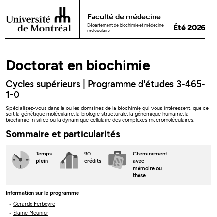
Passer au contenu
Faculté de médecine
Département de biochimie et médecine
Été 2026
moléculaire
Doctorat en biochimie
Cycles supérieurs | Programme d'études 3-465-
1-0
Spécialisez-vous dans le ou les domaines de la biochimie qui vous intéressent, que ce
soit la génétique moléculaire, la biologie structurale, la génomique humaine, la
biochimie in silico ou la dynamique cellulaire des complexes macromoléculaires.
Sommaire et particularités
Temps
90
Cheminement
plein
crédits
avec
mémoire ou
thèse
Information sur le programme
Gerardo Ferbeyre
Élaine Meunier