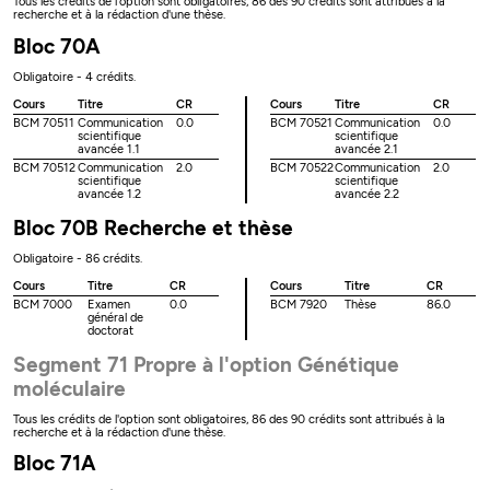
Tous les crédits de l'option sont obligatoires, 86 des 90 crédits sont attribués à la
recherche et à la rédaction d'une thèse.
Bloc 70A
Obligatoire - 4 crédits.
Cours
Titre
CR
Cours
Titre
CR
BCM 70511
Communication
0.0
BCM 70521
Communication
0.0
scientifique
scientifique
avancée 1.1
avancée 2.1
BCM 70512
Communication
2.0
BCM 70522
Communication
2.0
scientifique
scientifique
avancée 1.2
avancée 2.2
Bloc 70B Recherche et thèse
Obligatoire - 86 crédits.
Cours
Titre
CR
Cours
Titre
CR
BCM 7000
Examen
0.0
BCM 7920
Thèse
86.0
général de
doctorat
Segment 71 Propre à l'option Génétique
moléculaire
Tous les crédits de l'option sont obligatoires, 86 des 90 crédits sont attribués à la
recherche et à la rédaction d'une thèse.
Bloc 71A