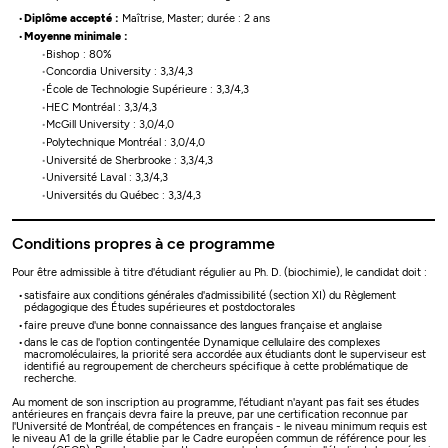
Diplôme accepté :
Maîtrise, Master; durée : 2 ans
Moyenne minimale :
Bishop : 80%
Concordia University : 3,3/4,3
École de Technologie Supérieure : 3,3/4,3
HEC Montréal : 3,3/4,3
McGill University : 3,0/4,0
Polytechnique Montréal : 3,0/4,0
Université de Sherbrooke : 3,3/4,3
Université Laval : 3,3/4,3
Universités du Québec : 3,3/4,3
Conditions propres à ce programme
Pour être admissible à titre d'étudiant régulier au Ph. D. (biochimie), le candidat doit :
satisfaire aux conditions générales d'admissibilité (section XI) du Règlement
pédagogique des Études supérieures et postdoctorales
faire preuve d'une bonne connaissance des langues française et anglaise
dans le cas de l'option contingentée Dynamique cellulaire des complexes
macromoléculaires, la priorité sera accordée aux étudiants dont le superviseur est
identifié au regroupement de chercheurs spécifique à cette problématique de
recherche.
Au moment de son inscription au programme, l'étudiant n'ayant pas fait ses études
antérieures en français devra faire la preuve, par une certification reconnue par
l'Université de Montréal, de compétences en français - le niveau minimum requis est
le niveau A1 de la grille établie par le Cadre européen commun de référence pour les