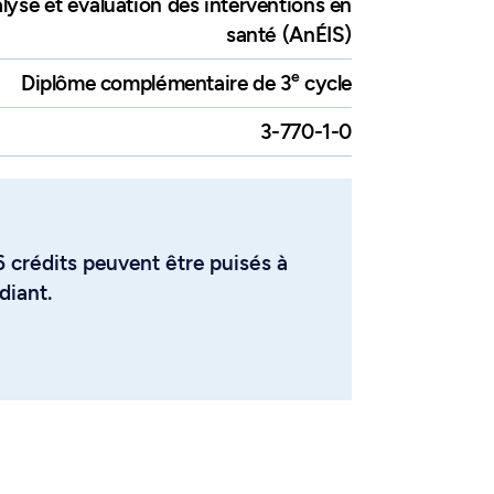
yse et évaluation des interventions en
santé (AnÉIS)
e
Diplôme complémentaire de 3
cycle
3-770-1-0
diant.
ué à l'un des cours en éthique
introduction, 1 crédit, MMD 6005
t, ou à un cours équivalent.