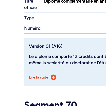
Titre
Diplôme complémentaire en anal
officiel
Type
Numéro
Version 01 (A16)
Le diplôme comporte 12 crédits dont 6 crédits peuvent être puisés à
même la scolarité du doctorat de l'étu
À ces crédits s'ajoute un crédit attrib
Lire la suite
suivants :
PLU 6046A Éthique de la recherche : 
Éthique et recherche en santé, 1 crédi
Segment 70