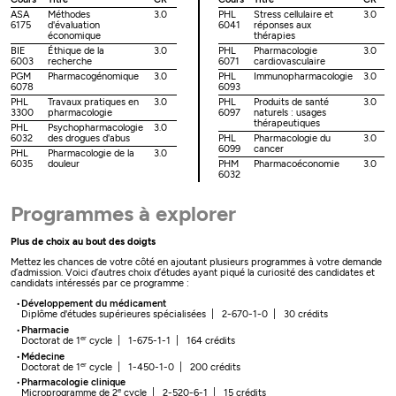
ASA
Méthodes
3.0
PHL
Stress cellulaire et
3.0
6175
d'évaluation
6041
réponses aux
économique
thérapies
BIE
Éthique de la
3.0
PHL
Pharmacologie
3.0
6003
recherche
6071
cardiovasculaire
PGM
Pharmacogénomique
3.0
PHL
Immunopharmacologie
3.0
6078
6093
PHL
Travaux pratiques en
3.0
PHL
Produits de santé
3.0
3300
pharmacologie
6097
naturels : usages
thérapeutiques
PHL
Psychopharmacologie
3.0
6032
des drogues d'abus
PHL
Pharmacologie du
3.0
6099
cancer
PHL
Pharmacologie de la
3.0
6035
douleur
PHM
Pharmacoéconomie
3.0
6032
Programmes à explorer
Plus de choix au bout des doigts
Mettez les chances de votre côté en ajoutant plusieurs programmes à votre demande
d’admission. Voici d’autres choix d’études ayant piqué la curiosité des candidates et
candidats intéressés par ce programme :
Développement du médicament
Diplôme d'études supérieures spécialisées | 2-670-1-0 | 30 crédits
Pharmacie
er
Doctorat de 1
cycle | 1-675-1-1 | 164 crédits
Médecine
er
Doctorat de 1
cycle | 1-450-1-0 | 200 crédits
Pharmacologie clinique
e
Microprogramme de 2
cycle | 2-520-6-1 | 15 crédits