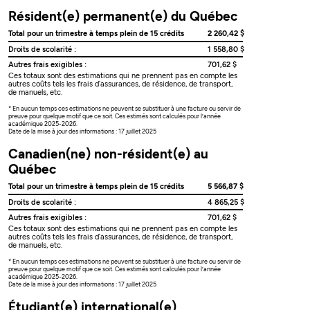
Résident(e) permanent(e) du Québec
Total pour un trimestre à temps plein de 15 crédits
2 260,42 $
Droits de scolarité :
1 558,80 $
Autres frais exigibles :
701,62 $
Ces totaux sont des estimations qui ne prennent pas en compte les
autres coûts tels les frais d’assurances, de résidence, de transport,
de manuels, etc.
* En aucun temps ces estimations ne peuvent se substituer à une facture ou servir de
preuve pour quelque motif que ce soit. Ces estimés sont calculés pour l’année
académique 2025-2026.
Date de la mise à jour des informations : 17 juillet 2025
Canadien(ne) non-résident(e) au
Québec
Total pour un trimestre à temps plein de 15 crédits
5 566,87 $
Droits de scolarité :
4 865,25 $
Autres frais exigibles :
701,62 $
Ces totaux sont des estimations qui ne prennent pas en compte les
autres coûts tels les frais d’assurances, de résidence, de transport,
de manuels, etc.
* En aucun temps ces estimations ne peuvent se substituer à une facture ou servir de
preuve pour quelque motif que ce soit. Ces estimés sont calculés pour l’année
académique 2025-2026.
Date de la mise à jour des informations : 17 juillet 2025
Étudiant(e) international(e)