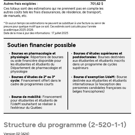
Autres frais exigibles :
701,62 $
Ces totaux sont des estimations qui ne prennent pas en compte les
autres coûts tels les frais d’assurances, de résidence, de transport,
de manuels, etc.
* En aucun temps ces estimations ne peuvent se substituer à une facture ou servir de
preuve pour quelque motif que ce soit. Ces estimés sont calculés pour l’année
académique 2025-2026.
Date de la mise à jour des informations : 17 juillet 2025
Soutien financier possible
Bourses en pharmacologie et
Bourses d'études supérieures et
physiologie:
Répertoire de bourses
postdoctorales:
Bourses destinées
ou aide financière disponible pour
aux étudiantes et étudiants inscrits
les étudiantes et étudiants du
dans un programme de cycles
Département de pharmacologie et
supérieurs
physiologie
e
e
Bourses d'études de 2
ou 3
Bourse d'exemption UdeM:
Bourse
cycle:
Financement offert dans le
destinée aux étudiantes et étudiants
cadre de programmes courts
internationaux (à l’exception des
personnes candidates françaises ou
belges francophones)
Bourse de mobilité:
Financement
pour étudiantes et étudiants de
l’UdeM souhaitant se réaliser à
l’extérieur du Québec
Structure du programme (2-520-1-1)
Version 02 (A24)