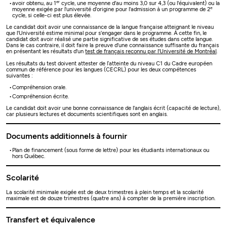
er
avoir obtenu, au 1
cycle, une moyenne d'au moins 3,0 sur 4,3 (ou l'équivalent) ou la
e
moyenne exigée par l'université d'origine pour l'admission à un programme de 2
cycle, si celle-ci est plus élevée.
Le candidat doit avoir une connaissance de la langue française atteignant le niveau
que l'Université estime minimal pour s'engager dans le programme. À cette fin, le
candidat doit avoir réalisé une partie significative de ses études dans cette langue.
Dans le cas contraire, il doit faire la preuve d'une connaissance suffisante du français
en présentant les résultats d'un
test de français reconnu par l'Université de Montréal
.
Les résultats du test doivent attester de l’atteinte du niveau C1 du Cadre européen
commun de référence pour les langues (CECRL) pour les deux compétences
suivantes :
Compréhension orale.
Compréhension écrite.
Le candidat doit avoir une bonne connaissance de l'anglais écrit (capacité de lecture),
car plusieurs lectures et documents scientifiques sont en anglais.
Documents additionnels à fournir
Plan de financement (sous forme de lettre) pour les étudiants internationaux ou
hors Québec.
Scolarité
La scolarité minimale exigée est de deux trimestres à plein temps et la scolarité
maximale est de douze trimestres (quatre ans) à compter de la première inscription.
Transfert et équivalence