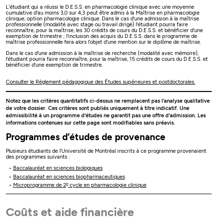
L'étudiant qui a réussi le D.E.S.S. en pharmacologie clinique avec une moyenne
cumulative d'au moins 3,0 sur 4,3 peut être admis à la Maîtrise en pharmacologie
clinique, option pharmacologie clinique. Dans le cas d'une admission à la maîtrise
professionnelle (modalité avec stage ou travail dirigé) l'étudiant pourra faire
reconnaître, pour la maîtrise, les 30 crédits de cours du D.E.S.S. et bénéficier d'une
exemption de trimestre ; l'inclusion des acquis du D.E.S.S. dans le programme de
maîtrise professionnelle fera alors l'objet d'une mention sur le diplôme de maîtrise.
Dans le cas d'une admission à la maîtrise de recherche (modalité avec mémoire),
l'étudiant pourra faire reconnaître, pour la maîtrise, 15 crédits de cours du D.E.S.S. et
bénéficier d'une exemption de trimestre.
Consulter le Règlement pédagogique des Études supérieures et postdoctorales.
Notez que les critères quantitatifs ci-dessus ne remplacent pas l’analyse qualitative
de votre dossier. Ces critères sont publiés uniquement à titre indicatif. Une
admissibilité à un programme d’études ne garantit pas une offre d’admission. Les
informations contenues sur cette page sont modifiables sans préavis.
Programmes d’études de provenance
Plusieurs étudiants de l’Université de Montréal inscrits à ce programme provenaient
des programmes suivants :
Baccalauréat en sciences biologiques
Baccalauréat en sciences biopharmaceutiques
e
Microprogramme de 2
cycle en pharmacologie clinique
Coûts et aide financière