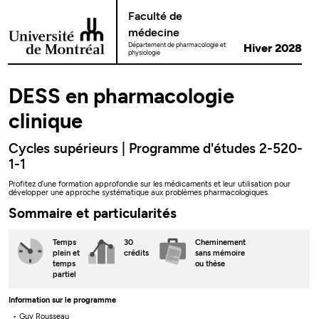
Passer au contenu
Faculté de
médecine
Département de pharmacologie et
Hiver 2028
physiologie
DESS en pharmacologie
clinique
Cycles supérieurs | Programme d'études 2-520-
1-1
Profitez d’une formation approfondie sur les médicaments et leur utilisation pour
développer une approche systématique aux problèmes pharmacologiques.
Sommaire et particularités
Temps
30
Cheminement
plein
et
crédits
sans mémoire
temps
ou thèse
partiel
Information sur le programme
Guy Rousseau