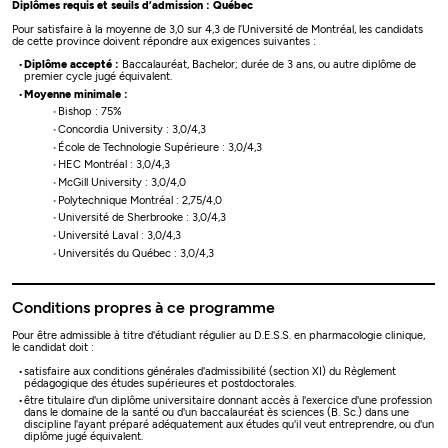
Diplômes requis et seuils d’admission : Québec
Pour satisfaire à la moyenne de 3,0 sur 4,3 de l’Université de Montréal, les candidats
de cette province doivent répondre aux exigences suivantes :
Diplôme accepté :
Baccalauréat, Bachelor; durée de 3 ans, ou autre diplôme de
premier cycle jugé équivalent.
Moyenne minimale :
Bishop : 75%
Concordia University : 3,0/4,3
École de Technologie Supérieure : 3,0/4,3
HEC Montréal : 3,0/4,3
McGill University : 3,0/4,0
Polytechnique Montréal : 2,75/4,0
Université de Sherbrooke : 3,0/4,3
Université Laval : 3,0/4,3
Universités du Québec : 3,0/4,3
Conditions propres à ce programme
Pour être admissible à titre d'étudiant régulier au D.E.S.S. en pharmacologie clinique,
le candidat doit :
satisfaire aux conditions générales d'admissibilité (section XI) du Règlement
pédagogique des études supérieures et postdoctorales.
être titulaire d'un diplôme universitaire donnant accès à l'exercice d'une profession
dans le domaine de la santé ou d'un baccalauréat ès sciences (B. Sc.) dans une
discipline l'ayant préparé adéquatement aux études qu'il veut entreprendre, ou d'un
diplôme jugé équivalent.