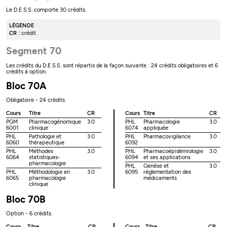
Le D.E.S.S. comporte 30 crédits.
LÉGENDE
CR :
crédit
Segment 70
Les crédits du D.E.S.S. sont répartis de la façon suivante : 24 crédits obligatoires et 6
crédits à option.
Bloc 70A
Obligatoire - 24 crédits.
Cours
Titre
CR
Cours
Titre
CR
PGM
Pharmacogénomique
3.0
PHL
Pharmacologie
3.0
6001
clinique
6074
appliquée
PHL
Pathologie et
3.0
PHL
Pharmacovigilance
3.0
6060
thérapeutique
6092
PHL
Méthodes
3.0
PHL
Pharmacoépidémiologie
3.0
6064
statistiques-
6094
et ses applications
pharmacologie
PHL
Genèse et
3.0
PHL
Méthodologie en
3.0
6095
réglementation des
6065
pharmacologie
médicaments
clinique
Bloc 70B
Option - 6 crédits.
Cours
Titre
CR
Cours
Titre
CR