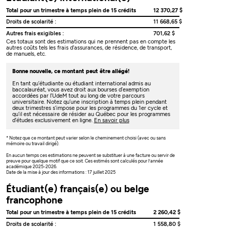
Total pour un trimestre à temps plein de 15 crédits
12 370,27 $
Droits de scolarité :
11 668,65 $
Autres frais exigibles :
701,62 $
Ces totaux sont des estimations qui ne prennent pas en compte les
autres coûts tels les frais d’assurances, de résidence, de transport,
de manuels, etc.
Bonne nouvelle, ce montant peut être allégé!
En tant qu’étudiante ou étudiant international admis au
baccalauréat, vous avez droit aux bourses d’exemption
accordées par l’UdeM tout au long de votre parcours
universitaire. Notez qu’une inscription à temps plein pendant
deux trimestres s’impose pour les programmes du 1er cycle et
qu’il est nécessaire de résider au Québec pour les programmes
d’études exclusivement en ligne.
En savoir plus
* Notez que ce montant peut varier selon le cheminement choisi (avec ou sans
mémoire ou travail dirigé).
En aucun temps ces estimations ne peuvent se substituer à une facture ou servir de
preuve pour quelque motif que ce soit. Ces estimés sont calculés pour l’année
académique 2025-2026.
Date de la mise à jour des informations : 17 juillet 2025
Étudiant(e) français(e) ou belge
francophone
Total pour un trimestre à temps plein de 15 crédits
2 260,42 $
Droits de scolarité :
1 558,80 $