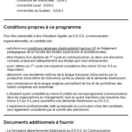
Université de Sherbrooke : 3,0/4,3
Université Laval : 3,0/4,3
Universités du Québec : 3,0/4,3
Conditions propres à ce programme
Pour être admissible à titre d’étudiant régulier au D.E.S.S. (communication
organisationnelle), le candidat doit :
satisfaire aux
conditions générales d'admissibilité (section XI)
du Règlement
pédagogique de la Faculté des études supérieures et postdoctorales;
er
être titulaire d’un diplôme de 1
cycle en communication, ou dans une discipline
connexe, préparant adéquatement aux études qu’il veut entreprendre;
er
avoir obtenu au 1
cycle une moyenne cumulative d'au moins 3,0 sur 4,3 ou
l’équivalent;
démontrer une excellente maîtrise de la langue française, entre autres par la
production d'une lettre de motivation jointe au dossier de la demande d'admission;
une connaissance de la langue anglaise permettant de lire et de synthétiser des
textes complexes est essentielle.
L'étudiant ayant complété au moins 9 crédits du microprogramme (communication
dans les organisations en changement), tout en ayant maintenu une moyenne d'au
moins 3,3 sur 4,3, peut soumettre une demande d'admission au D.E.S.S.
L'expérience professionnelle, telle qu'exposée au curriculum vitae des candidats,
sera également considérée par le comité des admissions.
Documents additionnels à fournir
Le
formulaire départemental
d'admission au D.E.S.S. en Communication