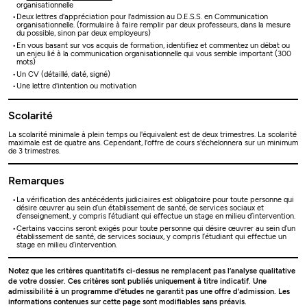
organisationnelle
Deux lettres d'appréciation pour l'admission au D.E.S.S. en Communication
organisationnelle. (formulaire à faire remplir par deux professeurs, dans la mesure
du possible, sinon par deux employeurs)
En vous basant sur vos acquis de formation, identifiez et commentez un débat ou
un enjeu lié à la communication organisationnelle qui vous semble important (300
mots)
Un CV (détaillé, daté, signé)
Une lettre d'intention ou motivation
Scolarité
La scolarité minimale à plein temps ou l'équivalent est de deux trimestres. La scolarité
maximale est de quatre ans. Cependant, l'offre de cours s'échelonnera sur un minimum
de 3 trimestres.
Remarques
La vérification des antécédents judiciaires est obligatoire pour toute personne qui
désire œuvrer au sein d’un établissement de santé, de services sociaux et
d’enseignement, y compris l’étudiant qui effectue un stage en milieu d’intervention.
Certains vaccins seront exigés pour toute personne qui désire œuvrer au sein d’un
établissement de santé, de services sociaux, y compris l’étudiant qui effectue un
stage en milieu d’intervention.
Notez que les critères quantitatifs ci-dessus ne remplacent pas l’analyse qualitative
de votre dossier. Ces critères sont publiés uniquement à titre indicatif. Une
admissibilité à un programme d’études ne garantit pas une offre d’admission. Les
informations contenues sur cette page sont modifiables sans préavis.