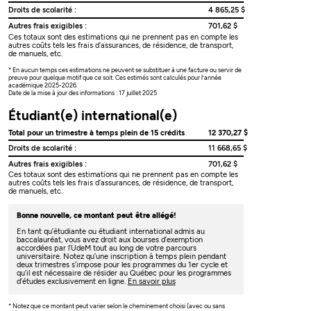
Droits de scolarité :
4 865,25 $
Autres frais exigibles :
701,62 $
Ces totaux sont des estimations qui ne prennent pas en compte les
autres coûts tels les frais d’assurances, de résidence, de transport,
de manuels, etc.
* En aucun temps ces estimations ne peuvent se substituer à une facture ou servir de
preuve pour quelque motif que ce soit. Ces estimés sont calculés pour l’année
académique 2025-2026.
Date de la mise à jour des informations : 17 juillet 2025
Étudiant(e) international(e)
Total pour un trimestre à temps plein de 15 crédits
12 370,27 $
Droits de scolarité :
11 668,65 $
Autres frais exigibles :
701,62 $
Ces totaux sont des estimations qui ne prennent pas en compte les
autres coûts tels les frais d’assurances, de résidence, de transport,
de manuels, etc.
Bonne nouvelle, ce montant peut être allégé!
En tant qu’étudiante ou étudiant international admis au
baccalauréat, vous avez droit aux bourses d’exemption
accordées par l’UdeM tout au long de votre parcours
universitaire. Notez qu’une inscription à temps plein pendant
deux trimestres s’impose pour les programmes du 1er cycle et
qu’il est nécessaire de résider au Québec pour les programmes
d’études exclusivement en ligne.
En savoir plus
* Notez que ce montant peut varier selon le cheminement choisi (avec ou sans