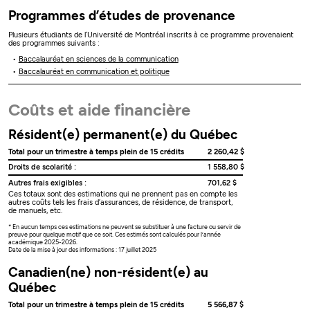
Programmes d’études de provenance
Plusieurs étudiants de l’Université de Montréal inscrits à ce programme provenaient
des programmes suivants :
Baccalauréat en sciences de la communication
Baccalauréat en communication et politique
Coûts et aide financière
Résident(e) permanent(e) du Québec
Total pour un trimestre à temps plein de 15 crédits
2 260,42 $
Droits de scolarité :
1 558,80 $
Autres frais exigibles :
701,62 $
Ces totaux sont des estimations qui ne prennent pas en compte les
autres coûts tels les frais d’assurances, de résidence, de transport,
de manuels, etc.
* En aucun temps ces estimations ne peuvent se substituer à une facture ou servir de
preuve pour quelque motif que ce soit. Ces estimés sont calculés pour l’année
académique 2025-2026.
Date de la mise à jour des informations : 17 juillet 2025
Canadien(ne) non-résident(e) au
Québec
Total pour un trimestre à temps plein de 15 crédits
5 566,87 $