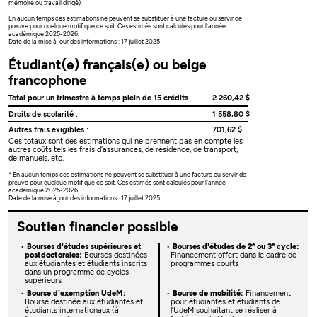
mémoire ou travail dirigé).
En aucun temps ces estimations ne peuvent se substituer à une facture ou servir de
preuve pour quelque motif que ce soit. Ces estimés sont calculés pour l’année
académique 2025-2026.
Date de la mise à jour des informations : 17 juillet 2025
Étudiant(e) français(e) ou belge
francophone
Total pour un trimestre à temps plein de 15 crédits
2 260,42 $
Droits de scolarité :
1 558,80 $
Autres frais exigibles :
701,62 $
Ces totaux sont des estimations qui ne prennent pas en compte les
autres coûts tels les frais d’assurances, de résidence, de transport,
de manuels, etc.
* En aucun temps ces estimations ne peuvent se substituer à une facture ou servir de
preuve pour quelque motif que ce soit. Ces estimés sont calculés pour l’année
académique 2025-2026.
Date de la mise à jour des informations : 17 juillet 2025
Soutien financier possible
e
e
Bourses d'études supérieures et
Bourses d'études de 2
ou 3
cycle:
postdoctorales:
Bourses destinées
Financement offert dans le cadre de
aux étudiantes et étudiants inscrits
programmes courts
dans un programme de cycles
supérieurs
Bourse d'exemption UdeM:
Bourse de mobilité:
Financement
Bourse destinée aux étudiantes et
pour étudiantes et étudiants de
étudiants internationaux (à
l’UdeM souhaitant se réaliser à