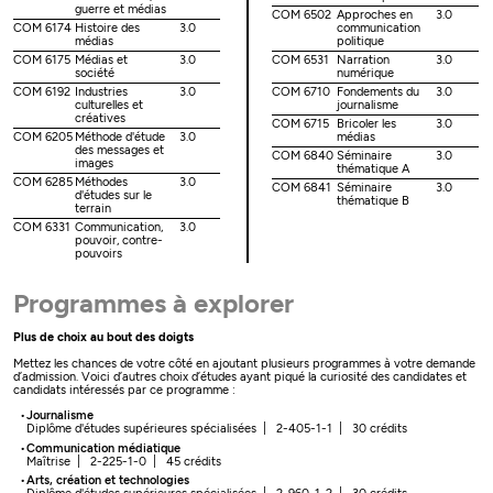
guerre et médias
COM 6502
Approches en
3.0
COM 6174
Histoire des
3.0
communication
médias
politique
COM 6175
Médias et
3.0
COM 6531
Narration
3.0
société
numérique
COM 6192
Industries
3.0
COM 6710
Fondements du
3.0
culturelles et
journalisme
créatives
COM 6715
Bricoler les
3.0
COM 6205
Méthode d'étude
3.0
médias
des messages et
COM 6840
Séminaire
3.0
images
thématique A
COM 6285
Méthodes
3.0
COM 6841
Séminaire
3.0
d'études sur le
thématique B
terrain
COM 6331
Communication,
3.0
pouvoir, contre-
pouvoirs
Programmes à explorer
Plus de choix au bout des doigts
Mettez les chances de votre côté en ajoutant plusieurs programmes à votre demande
d’admission. Voici d’autres choix d’études ayant piqué la curiosité des candidates et
candidats intéressés par ce programme :
Journalisme
Diplôme d'études supérieures spécialisées | 2-405-1-1 | 30 crédits
Communication médiatique
Maîtrise | 2-225-1-0 | 45 crédits
Arts, création et technologies