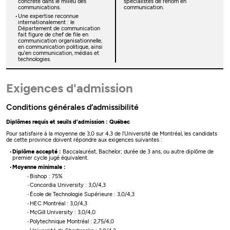
concrète dans le milieu des
spécialistes de renom en
communications.
communication.
Une expertise reconnue
internationalement : le
Département de communication
fait figure de chef de file en
communication organisationnelle,
en communication politique, ainsi
qu'en communication, médias et
technologies.
Exigences d'admission
Conditions générales d’admissibilité
Diplômes requis et seuils d’admission : Québec
Pour satisfaire à la moyenne de 3,0 sur 4,3 de l’Université de Montréal, les candidats
de cette province doivent répondre aux exigences suivantes :
Diplôme accepté :
Baccalauréat, Bachelor; durée de 3 ans, ou autre diplôme de
premier cycle jugé équivalent.
Moyenne minimale :
Bishop : 75%
Concordia University : 3,0/4,3
École de Technologie Supérieure : 3,0/4,3
HEC Montréal : 3,0/4,3
McGill University : 3,0/4,0
Polytechnique Montréal : 2,75/4,0