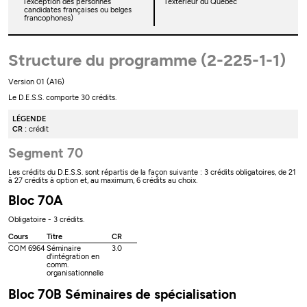
l’exception des personnes
l’extérieur du Québec
candidates françaises ou belges
francophones)
Structure du programme (2-225-1-1)
Version 01 (A16)
Le D.E.S.S. comporte 30 crédits.
LÉGENDE
CR :
crédit
Segment 70
Les crédits du D.E.S.S. sont répartis de la façon suivante : 3 crédits obligatoires, de 21
à 27 crédits à option et, au maximum, 6 crédits au choix.
Bloc 70A
Obligatoire - 3 crédits.
Cours
Titre
CR
COM 6964
Séminaire
3.0
d'intégration en
comm.
organisationnelle
Bloc 70B Séminaires de spécialisation