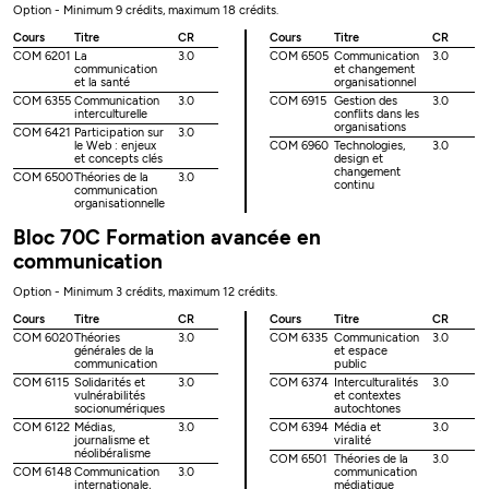
Option - Minimum 9 crédits, maximum 18 crédits.
Cours
Titre
CR
Cours
Titre
CR
COM 6201
La
3.0
COM 6505
Communication
3.0
communication
et changement
et la santé
organisationnel
COM 6355
Communication
3.0
COM 6915
Gestion des
3.0
interculturelle
conflits dans les
organisations
COM 6421
Participation sur
3.0
le Web : enjeux
COM 6960
Technologies,
3.0
et concepts clés
design et
changement
COM 6500
Théories de la
3.0
continu
communication
organisationnelle
Bloc 70C Formation avancée en
communication
Option - Minimum 3 crédits, maximum 12 crédits.
Cours
Titre
CR
Cours
Titre
CR
COM 6020
Théories
3.0
COM 6335
Communication
3.0
générales de la
et espace
communication
public
COM 6115
Solidarités et
3.0
COM 6374
Interculturalités
3.0
vulnérabilités
et contextes
socionumériques
autochtones
COM 6122
Médias,
3.0
COM 6394
Média et
3.0
journalisme et
viralité
néolibéralisme
COM 6501
Théories de la
3.0
COM 6148
Communication
3.0
communication
internationale,
médiatique