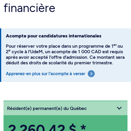
financière
Acompte pour candidatures internationales
er
Pour réserver votre place dans un programme de 1
ou
e
2
cycle à l’UdeM, un acompte de 1 000 CAD est requis
après avoir accepté l’offre d’admission. Ce montant sera
déduit des droits de scolarité du premier trimestre.
Apprenez-en plus sur l’acompte à verser
Choisissez votre statut
Résident(e) permanent(e) du Québec
2 260,42 $
*