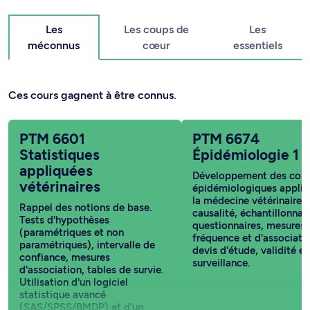
Les
Les coups de
Les
méconnus
cœur
essentiels
Ces cours gagnent à être connus.
PTM 6601
PTM 6674
Statistiques
Épidémiologie 1
appliquées
Développement des con
vétérinaires
épidémiologiques appliq
la médecine vétérinaire :
Rappel des notions de base.
causalité, échantillonnag
Tests d'hypothèses
questionnaires, mesures 
(paramétriques et non
fréquence et d'associati
paramétriques), intervalle de
devis d'étude, validité et
confiance, mesures
surveillance.
d'association, tables de survie.
Utilisation d'un logiciel
statistique avancé
(SAS/SPSS/BMDP) et d'un