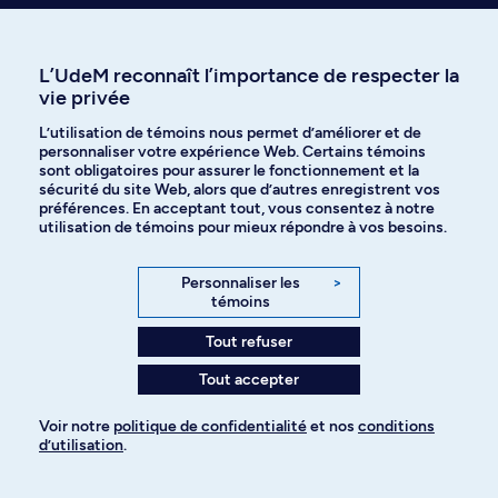
L’UdeM reconnaît l’importance de respecter la
Je veux m'abonner
vie privée
L’utilisation de témoins nous permet d’améliorer et de
personnaliser votre expérience Web. Certains témoins
sont obligatoires pour assurer le fonctionnement et la
Qui êtes-vous?
sécurité du site Web, alors que d’autres enregistrent vos
préférences. En acceptant tout, vous consentez à notre
utilisation de témoins pour mieux répondre à vos besoins.
Programmes et cours
Personnaliser les
>
témoins
Aide à l'admission
Tout refuser
Événements
Tout accepter
Voir notre
politique de confidentialité
et nos
conditions
Découvrir l'UdeM
d’utilisation
.
Pour ajouter à votre demande