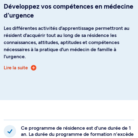
Développez vos compétences en médecine
d'urgence
Les différentes activités d’apprentissage permettront au
résident d’acquérir tout au long de sa résidence les
connaissances, attitudes, aptitudes et compétences
nécessaires à la pratique d’un médecin de famille à
l’urgence.
Lire la suite
Le ou la médecin de famille est une clinicienne ou
clinicien compétent et efficace
La relation médecin‐patient est l’essence de la
médecine de famille
La médecine de famille est communautaire
Le ou la médecin de famille est une ressource pour
une population définie de patients
En plus de la formation en médecine de famille, la Faculté
Ce programme de résidence est d'une durée de 1
de médecine de l’Université de Montréal offre une
an. La durée du programme de formation n'excède