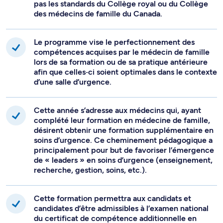
formation complémentaire d’un an en soins d’urgence. Il
pas les standards du Collège royal ou du Collège
est convenu que l’apprenante ou apprenant débutant le
des médecins de famille du Canada.
programme de compétences additionnelles possède déjà
les compétences requises à l’obtention de sa certification
Le programme vise le perfectionnement des
de médecin de famille.
compétences acquises par le médecin de famille
lors de sa formation ou de sa pratique antérieure
Le ou la médecin de famille ayant complété le programme
afin que celles‐ci soient optimales dans le contexte
compétences avancées en médecine d’urgence sera
d’une salle d’urgence.
appelé à jouer un rôle de médecin de famille et de leader
en médecine d’urgence dans son milieu. Pour ce faire, il ou
Cette année s’adresse aux médecins qui, ayant
elle utilisera dans ses enseignements et dans les soins qu’il
complété leur formation en médecine de famille,
prodiguera aux patients de sa communauté, les
désirent obtenir une formation supplémentaire en
compétences avancées en médecine d’urgence qu’il aura
soins d’urgence. Ce cheminement pédagogique a
acquises tout en gardant son identité de médecin de
principalement pour but de favoriser l’émergence
famille.
de « leaders » en soins d’urgence (enseignement,
recherche, gestion, soins, etc.).
Cette formation permettra aux candidats et
candidates d’être admissibles à l’examen national
du certificat de compétence additionnelle en