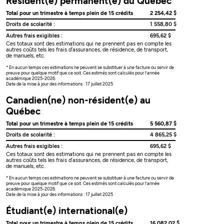
Résident(e) permanent(e) du Québec
Total pour un trimestre à temps plein de 15 crédits
2 254,42 $
Droits de scolarité :
1 558,80 $
Autres frais exigibles :
695,62 $
Ces totaux sont des estimations qui ne prennent pas en compte les
autres coûts tels les frais d’assurances, de résidence, de transport,
de manuels, etc.
* En aucun temps ces estimations ne peuvent se substituer à une facture ou servir de
preuve pour quelque motif que ce soit. Ces estimés sont calculés pour l’année
académique 2025-2026.
Date de la mise à jour des informations : 17 juillet 2025
Canadien(ne) non-résident(e) au
Québec
Total pour un trimestre à temps plein de 15 crédits
5 560,87 $
Droits de scolarité :
4 865,25 $
Autres frais exigibles :
695,62 $
Ces totaux sont des estimations qui ne prennent pas en compte les
autres coûts tels les frais d’assurances, de résidence, de transport,
de manuels, etc.
* En aucun temps ces estimations ne peuvent se substituer à une facture ou servir de
preuve pour quelque motif que ce soit. Ces estimés sont calculés pour l’année
académique 2025-2026.
Date de la mise à jour des informations : 17 juillet 2025
Étudiant(e) international(e)
Total pour un trimestre à temps plein de 15 crédits
16 082,02 $