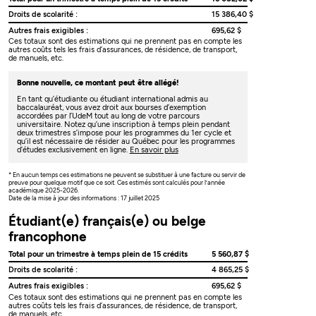
Droits de scolarité :
15 386,40 $
Autres frais exigibles :
695,62 $
Ces totaux sont des estimations qui ne prennent pas en compte les
autres coûts tels les frais d’assurances, de résidence, de transport,
de manuels, etc.
Bonne nouvelle, ce montant peut être allégé!
En tant qu’étudiante ou étudiant international admis au
baccalauréat, vous avez droit aux bourses d’exemption
accordées par l’UdeM tout au long de votre parcours
universitaire. Notez qu’une inscription à temps plein pendant
deux trimestres s’impose pour les programmes du 1er cycle et
qu’il est nécessaire de résider au Québec pour les programmes
d’études exclusivement en ligne.
En savoir plus
* En aucun temps ces estimations ne peuvent se substituer à une facture ou servir de
preuve pour quelque motif que ce soit. Ces estimés sont calculés pour l’année
académique 2025-2026.
Date de la mise à jour des informations : 17 juillet 2025
Étudiant(e) français(e) ou belge
francophone
Total pour un trimestre à temps plein de 15 crédits
5 560,87 $
Droits de scolarité :
4 865,25 $
Autres frais exigibles :
695,62 $
Ces totaux sont des estimations qui ne prennent pas en compte les
autres coûts tels les frais d’assurances, de résidence, de transport,
de manuels, etc.