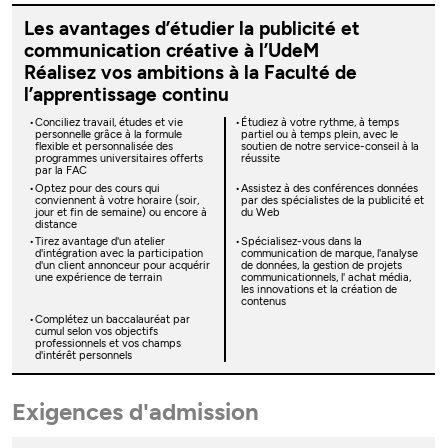
Les avantages d’étudier la publicité et
communication créative à l’UdeM
Réalisez vos ambitions à la Faculté de
l’apprentissage continu
Conciliez travail, études et vie
Étudiez à votre rythme, à temps
personnelle grâce à la formule
partiel ou à temps plein, avec le
flexible et personnalisée des
soutien de notre service-conseil à la
programmes universitaires offerts
réussite
par la FAC
Optez pour des cours qui
Assistez à des conférences données
conviennent à votre horaire (soir,
par des spécialistes de la publicité et
jour et fin de semaine) ou encore à
du Web
distance
Tirez avantage d'un atelier
Spécialisez-vous dans la
d'intégration avec la participation
communication de marque, l'analyse
d'un client annonceur pour acquérir
de données, la gestion de projets
une expérience de terrain
communicationnels, l' achat média,
les innovations et la création de
contenus
Complétez un baccalauréat par
cumul selon vos objectifs
professionnels et vos champs
d'intérêt personnels
Exigences d'admission