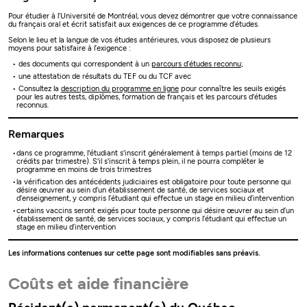
Pour étudier à l’Université de Montréal, vous devez démontrer que votre connaissance
du français oral et écrit satisfait aux exigences de ce programme d’études.
Selon le lieu et la langue de vos études antérieures, vous disposez de plusieurs
moyens pour satisfaire à l’exigence :
des documents qui correspondent à un
parcours d’études reconnu
;
une attestation de résultats du TEF ou du TCF avec
Consultez la
description du programme en ligne
pour connaître les seuils exigés
pour les autres tests, diplômes, formation de français et les parcours d'études
reconnus.
Remarques
dans ce programme, l'étudiant s'inscrit généralement à temps partiel (moins de 12
crédits par trimestre). S'il s'inscrit à temps plein, il ne pourra compléter le
programme en moins de trois trimestres
la vérification des antécédents judiciaires est obligatoire pour toute personne qui
désire œuvrer au sein d’un établissement de santé, de services sociaux et
d’enseignement, y compris l’étudiant qui effectue un stage en milieu d’intervention
certains vaccins seront exigés pour toute personne qui désire œuvrer au sein d’un
établissement de santé, de services sociaux, y compris l’étudiant qui effectue un
stage en milieu d’intervention
Les informations contenues sur cette page sont modifiables sans préavis.
Coûts et aide financière