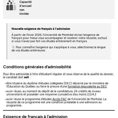
Capacité
d'accueil
non
limitée
Nouvelle exigence de français à l’admission
À partir de l’hiver 2026, l’Université de Montréal révise l’exigence de
français pour mieux vous accompagner et soutenir votre réussite, surtout
si vous n’avez pas fait vos études entièrement en français.
👇 Pour connaître l’exigence qui s’applique à vous, sélectionnez la langue
de vos études antérieures.
Conditions générales d’admissibilité
Pour être admissible à titre d’étudiant régulier et sous réserve de la qualité du dossier,
le candidat doit
soit
:
être titulaire du diplôme d’études collégiales (DEC) décerné par le ministère de
l’Éducation du Québec ou faire la preuve d’une
formation équivalente au DEC
avoir réussi, au moment du dépôt de la candidature, 24 crédits de niveau
universitaire et posséder une moyenne cumulative d’au moins 2,0/4,3
avoir réussi le programme d'études
Accès FAC
de l'Université de Montréal. La
réussite de ce programme est une condition préalable à une admission au
programme.
Exigence de français à l’admission