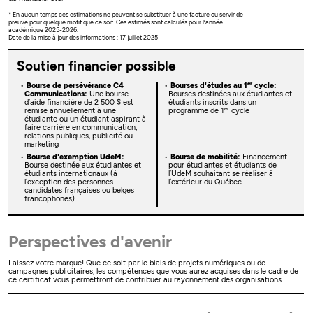
* En aucun temps ces estimations ne peuvent se substituer à une facture ou servir de
preuve pour quelque motif que ce soit. Ces estimés sont calculés pour l’année
académique 2025-2026.
Date de la mise à jour des informations : 17 juillet 2025
Soutien financier possible
er
Bourse de persévérance C4
Bourses d'études au 1
cycle:
Communications:
Une bourse
Bourses destinées aux étudiantes et
d’aide financière de 2 500 $ est
étudiants inscrits dans un
er
remise annuellement à une
programme de 1
cycle
étudiante ou un étudiant aspirant à
faire carrière en communication,
relations publiques, publicité ou
marketing
Bourse d'exemption UdeM:
Bourse de mobilité:
Financement
Bourse destinée aux étudiantes et
pour étudiantes et étudiants de
étudiants internationaux (à
l’UdeM souhaitant se réaliser à
l’exception des personnes
l’extérieur du Québec
candidates françaises ou belges
francophones)
Perspectives d'avenir
Laissez votre marque! Que ce soit par le biais de projets numériques ou de
campagnes publicitaires, les compétences que vous aurez acquises dans le cadre de
ce certificat vous permettront de contribuer au rayonnement des organisations.