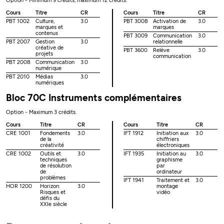
Option - Minimum 9 crédits, maximum 12 crédits.
Cours
Titre
CR
Cours
Titre
CR
PBT 1002
Culture,
3.0
PBT 3008
Activation de
3.0
marques et
marques
contenus
PBT 3009
Communication
3.0
PBT 2007
Gestion
3.0
relationnelle
créative de
PBT 3600
Relève
3.0
projets
communication
PBT 2008
Communication
3.0
numérique
PBT 2010
Médias
3.0
numériques
Bloc 70C Instruments complémentaires
Option - Maximum 3 crédits.
Cours
Titre
CR
Cours
Titre
CR
CRE 1001
Fondements
3.0
IFT 1912
Initiation aux
3.0
de la
chiffriers
créativité
électroniques
CRE 1002
Outils et
3.0
IFT 1935
Initiation au
3.0
techniques
graphisme
de résolution
par
de
ordinateur
problèmes
IFT 1941
Traitement et
3.0
HOR 1200
Horizon:
3.0
montage
Risques et
vidéo
défis du
XXIe siècle