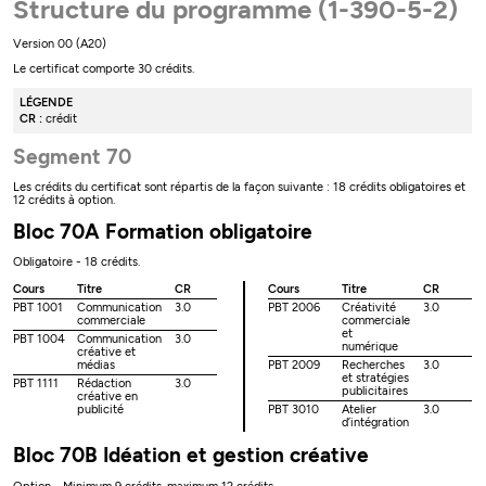
Structure du programme (1-390-5-2)
Version 00 (A20)
Le certificat comporte 30 crédits.
LÉGENDE
CR :
crédit
Segment 70
Les crédits du certificat sont répartis de la façon suivante : 18 crédits obligatoires et
12 crédits à option.
Bloc 70A Formation obligatoire
Obligatoire - 18 crédits.
Cours
Titre
CR
Cours
Titre
CR
PBT 1001
Communication
3.0
PBT 2006
Créativité
3.0
commerciale
commerciale
et
PBT 1004
Communication
3.0
numérique
créative et
médias
PBT 2009
Recherches
3.0
et stratégies
PBT 1111
Rédaction
3.0
publicitaires
créative en
publicité
PBT 3010
Atelier
3.0
d’intégration
Bloc 70B Idéation et gestion créative