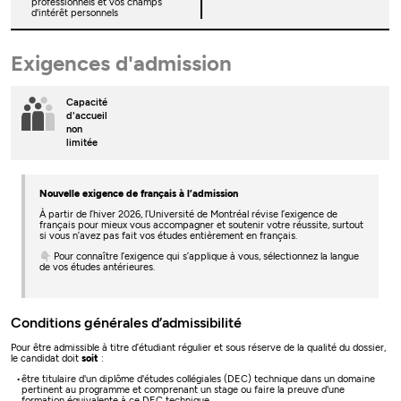
professionnels et vos champs
d'intérêt personnels
Exigences d'admission
Capacité
d'accueil
non
limitée
Nouvelle exigence de français à l’admission
À partir de l’hiver 2026, l’Université de Montréal révise l’exigence de
français pour mieux vous accompagner et soutenir votre réussite, surtout
si vous n’avez pas fait vos études entièrement en français.
👇 Pour connaître l’exigence qui s’applique à vous, sélectionnez la langue
de vos études antérieures.
Conditions générales d’admissibilité
Pour être admissible à titre d’étudiant régulier et sous réserve de la qualité du dossier,
le candidat doit
soit
:
être titulaire d'un diplôme d'études collégiales (DEC) technique dans un domaine
pertinent au programme et comprenant un stage ou faire la preuve d'une
formation équivalente à ce DEC technique.