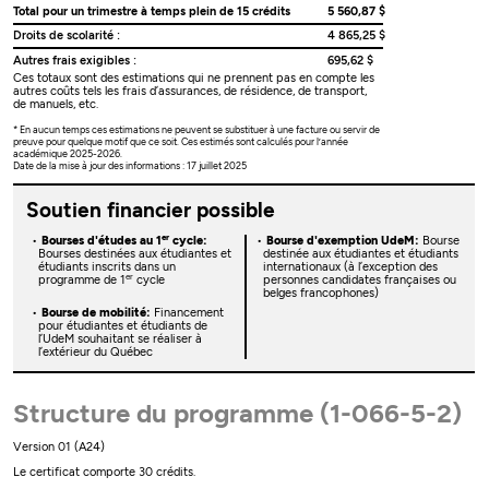
Total pour un trimestre à temps plein de 15 crédits
5 560,87 $
Droits de scolarité :
4 865,25 $
Autres frais exigibles :
695,62 $
Ces totaux sont des estimations qui ne prennent pas en compte les
autres coûts tels les frais d’assurances, de résidence, de transport,
de manuels, etc.
* En aucun temps ces estimations ne peuvent se substituer à une facture ou servir de
preuve pour quelque motif que ce soit. Ces estimés sont calculés pour l’année
académique 2025-2026.
Date de la mise à jour des informations : 17 juillet 2025
Soutien financier possible
er
Bourses d'études au 1
cycle:
Bourse d'exemption UdeM:
Bourse
Bourses destinées aux étudiantes et
destinée aux étudiantes et étudiants
étudiants inscrits dans un
internationaux (à l’exception des
er
programme de 1
cycle
personnes candidates françaises ou
belges francophones)
Bourse de mobilité:
Financement
pour étudiantes et étudiants de
l’UdeM souhaitant se réaliser à
l’extérieur du Québec
Structure du programme (1-066-5-2)
Version 01 (A24)
Le certificat comporte 30 crédits.