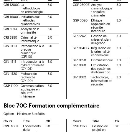
CRI 1200G
La
3.0
GSP 2600Z
Analyse
3.0
méthodologie
criminologique
en criminologie
: enquête
criminelle
CRI 1600G
Initiation aux
3.0
méthodes
GSP 3020
Éthique
3.0
quantitatives
appliquée en
sécurité
CRI 3013
Analyse de la
3.0
intérieure
criminalité
SIP 2242
Gestion de
3.0
CRI 3950
Criminalité
3.0
crises et plan
informatique
d'urgence
GIN 1110
Introduction à la
3.0
SIP 3040G
Régulation de
3.0
preuve
la criminalité
numérique
économique
(CF110)
SIP 3050
Criminalistique
3.0
GIN 1111
Introduction à la
3.0
cybercriminalité
SIP 3060
Exploitation
3.0
(CY101)
des systèmes
d'information
GIN 1120
Moteurs de
3.0
recherche
SIP 3082
Technologie,
3.0
(CY120)
information et
sécurité
GSP 1100
Communication
3.0
appliquée en
sécurité
intérieure
Bloc 70C Formation complémentaire
Option - Maximum 3 crédits.
Cours
Titre
CR
Cours
Titre
CR
CRE 1001
Fondements
3.0
GSP 1160
Gestion de
3.0
de la
projet en