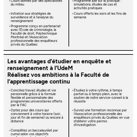
Cours donnés par des spécialistes
Programme axé sur la pratique :
du milieu
simulations, études de cas et
activités pratiques
Initiation aux stratégies de
Cours offerts les soirs et les fins de
surveillance et à l’analyse du
semaine
renseignement
Programme conçu en partenariat
avec l’École de criminologie, la
Faculté de droit, Polytechnique
Montréal et l’Association
professionnelle des enquêteurs
privés du Québec
Les avantages d’étudier en enquête et
renseignement à l’UdeM
Réalisez vos ambitions à la Faculté de
l’apprentissage continu
Conciliez travail, études et vie
Étudiez à votre rythme, à temps
personnelle grâce à la formule
partiel ou à temps plein, avec le
flexible et personnalisée des
soutien de notre service-conseil à la
programmes universitaires offerts
réussite
par la FAC
Optez pour des cours qui
Suivez une formation reconnue par
conviennent à votre horaire (soir,
l’Association professionnelle des
jour et fin de semaine) ou encore à
enquêteurs privés du Québec en vue
distance
d'obtenir votre permis
d'investigation
Complétez un baccalauréat par
cumul selon vos objectifs