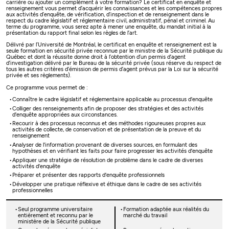
carrière ou ajouter un complément à votre formation? Le certificat en enquête et
renseignement vous permet d’acquérir les connaissances et les compétences propres
aux activités d’enquête, de vérification, d’inspection et de renseignement dans le
respect du cadre législatif et réglementaire civil, administratif, pénal et criminel. Au
terme du programme, vous serez apte à mener une enquête, du mandat initial à la
présentation du rapport final selon les règles de l’art.
Délivré par l’Université de Montréal, le certificat en enquête et renseignement est la
seule formation en sécurité privée reconnue par le ministre de la Sécurité publique du
Québec et dont la réussite donne droit à l’obtention d’un permis d’agent
d’investigation délivré par le Bureau de la sécurité privée (sous réserve du respect de
tous les autres critères d’émission de permis d’agent prévus par la Loi sur la sécurité
privée et ses règlements).
Ce programme vous permet de :
Connaître le cadre législatif et réglementaire applicable au processus d'enquête
Colliger des renseignements afin de proposer des stratégies et des activités
d'enquête appropriées aux circonstances.
Recourir à des processus reconnus et des méthodes rigoureuses propres aux
activités de collecte, de conservation et de présentation de la preuve et du
renseignement
Analyser de l'information provenant de diverses sources, en formulant des
hypothèses et en vérifiant les faits pour faire progresser les activités d'enquête
Appliquer une stratégie de résolution de problème dans le cadre de diverses
activités d'enquête
Préparer et présenter des rapports d'enquête professionnels
Développer une pratique réflexive et éthique dans le cadre de ses activités
professionnelles
Seul programme universitaire
Formation adaptée aux réalités du
entièrement et reconnu par le
marché du travail
ministère de la Sécurité publique