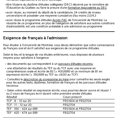
être titulaire du diplôme d’études collégiales (DEC) décerné par le ministère de
l’Éducation du Québec ou faire la preuve d’une
formation équivalente au DEC
avoir réussi, au moment du dépôt de la candidature, 24 crédits de niveau
universitaire et posséder une moyenne cumulative d’au moins 2,0/4,3
avoir réussi le programme d'études
Accès-FAC
de l'Université de Montréal. La
réussite de ce programme, en plus de l’obligation de satisfaire aux autres conditions
d’admissibilité, est une condition préalable à une admission au programme
Exigence de français à l’admission
Pour étudier à l’Université de Montréal, vous devez démontrer que votre connaissance
du français oral et écrit satisfait aux exigences de ce programme d’études.
Selon le lieu et la langue de vos études antérieures, vous disposez de plusieurs
moyens pour satisfaire à l’exigence :
des documents qui correspondent à un
parcours d’études reconnu
;
une attestation de résultats du TEF ou du TCF avec une moyenne en
compréhension orale et écrite de B2 (≥ 400/699) et un minimum de B1 en
expression écrite (≥ 350/699 au TEF ou ≥8/20 au TCF)
Consultez la
description du programme en ligne
pour connaître les seuils exigés
pour les autres tests, diplômes, formation de français et les parcours d'études
reconnus.
Selon votre résultat en expression écrite, vous pourriez devoir suivre et réussir 1
ou 2 cours de français écrit durant votre première année d’études.
Résultat
Cours prescrit
TCF : 8 - 10 sur 20
FRS1604 et FRS2704
TCF : 11 - 12 sur 20
FRS2704
TEF : 350 - 424 sur 699
FRS1604 et FRS2704
TEF : 425 - 474 sur 699
FRS2704