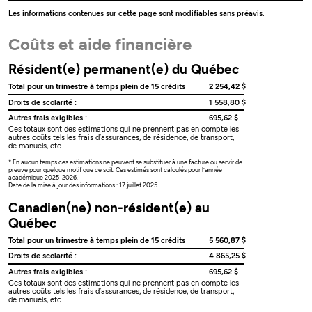
Les informations contenues sur cette page sont modifiables sans préavis.
Coûts et aide financière
Résident(e) permanent(e) du Québec
Total pour un trimestre à temps plein de 15 crédits
2 254,42 $
Droits de scolarité :
1 558,80 $
Autres frais exigibles :
695,62 $
Ces totaux sont des estimations qui ne prennent pas en compte les
autres coûts tels les frais d’assurances, de résidence, de transport,
de manuels, etc.
* En aucun temps ces estimations ne peuvent se substituer à une facture ou servir de
preuve pour quelque motif que ce soit. Ces estimés sont calculés pour l’année
académique 2025-2026.
Date de la mise à jour des informations : 17 juillet 2025
Canadien(ne) non-résident(e) au
Québec
Total pour un trimestre à temps plein de 15 crédits
5 560,87 $
Droits de scolarité :
4 865,25 $
Autres frais exigibles :
695,62 $
Ces totaux sont des estimations qui ne prennent pas en compte les
autres coûts tels les frais d’assurances, de résidence, de transport,
de manuels, etc.