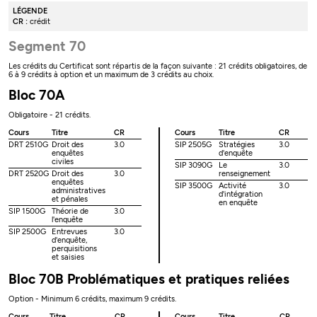
LÉGENDE
CR :
crédit
Segment 70
Les crédits du Certificat sont répartis de la façon suivante : 21 crédits obligatoires, de
6 à 9 crédits à option et un maximum de 3 crédits au choix.
Bloc 70A
Obligatoire - 21 crédits.
Cours
Titre
CR
Cours
Titre
CR
DRT 2510G
Droit des
3.0
SIP 2505G
Stratégies
3.0
enquêtes
d'enquête
civiles
SIP 3090G
Le
3.0
DRT 2520G
Droit des
3.0
renseignement
enquêtes
SIP 3500G
Activité
3.0
administratives
d'intégration
et pénales
en enquête
SIP 1500G
Théorie de
3.0
l'enquête
SIP 2500G
Entrevues
3.0
d'enquête,
perquisitions
et saisies
Bloc 70B Problématiques et pratiques reliées
Option - Minimum 6 crédits, maximum 9 crédits.
Cours
Titre
CR
Cours
Titre
CR