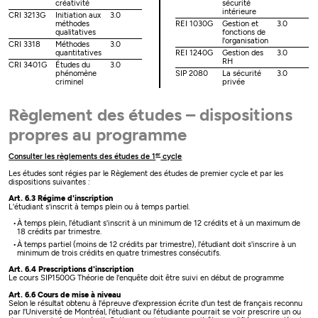
créativité
sécurité
intérieure
CRI 3213G
Initiation aux
3.0
méthodes
REI 1030G
Gestion et
3.0
qualitatives
fonctions de
l'organisation
CRI 3318
Méthodes
3.0
quantitatives
REI 1240G
Gestion des
3.0
RH
CRI 3401G
Études du
3.0
phénomène
SIP 2080
La sécurité
3.0
criminel
privée
Règlement des études – dispositions
propres au programme
er
Consulter les règlements des études de 1
cycle
Les études sont régies par le Règlement des études de premier cycle et par les
dispositions suivantes :
Art. 6.3 Régime d'inscription
L'étudiant s'inscrit à temps plein ou à temps partiel.
À temps plein, l'étudiant s'inscrit à un minimum de 12 crédits et à un maximum de
18 crédits par trimestre.
À temps partiel (moins de 12 crédits par trimestre), l'étudiant doit s'inscrire à un
minimum de trois crédits en quatre trimestres consécutifs.
Art. 6.4 Prescriptions d'inscription
Le cours SIP1500G Théorie de l'enquête doit être suivi en début de programme
Art. 6.6 Cours de mise à niveau
Selon le résultat obtenu à l'épreuve d'expression écrite d'un test de français reconnu
par l'Université de Montréal, l'étudiant ou l'étudiante pourrait se voir prescrire un ou