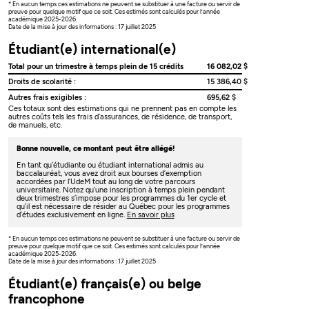
* En aucun temps ces estimations ne peuvent se substituer à une facture ou servir de
preuve pour quelque motif que ce soit. Ces estimés sont calculés pour l’année
académique 2025-2026.
Date de la mise à jour des informations : 17 juillet 2025
Étudiant(e) international(e)
Total pour un trimestre à temps plein de 15 crédits
16 082,02 $
Droits de scolarité :
15 386,40 $
Autres frais exigibles :
695,62 $
Ces totaux sont des estimations qui ne prennent pas en compte les
autres coûts tels les frais d’assurances, de résidence, de transport,
de manuels, etc.
Bonne nouvelle, ce montant peut être allégé!
En tant qu’étudiante ou étudiant international admis au
baccalauréat, vous avez droit aux bourses d’exemption
accordées par l’UdeM tout au long de votre parcours
universitaire. Notez qu’une inscription à temps plein pendant
deux trimestres s’impose pour les programmes du 1er cycle et
qu’il est nécessaire de résider au Québec pour les programmes
d’études exclusivement en ligne.
En savoir plus
* En aucun temps ces estimations ne peuvent se substituer à une facture ou servir de
preuve pour quelque motif que ce soit. Ces estimés sont calculés pour l’année
académique 2025-2026.
Date de la mise à jour des informations : 17 juillet 2025
Étudiant(e) français(e) ou belge
francophone