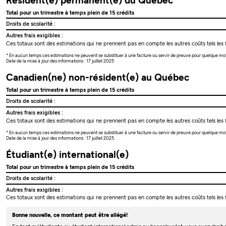
Résident(e) permanent(e) du Québec
Total pour un trimestre à temps plein de 15 crédits
Droits de scolarité :
Autres frais exigibles :
Ces totaux sont des estimations qui ne prennent pas en compte les autres coûts tels les f
* En aucun temps ces estimations ne peuvent se substituer à une facture ou servir de preuve pour quelque mo
Date de la mise à jour des informations : 17 juillet 2025
Canadien(ne) non-résident(e) au Québec
Total pour un trimestre à temps plein de 15 crédits
Droits de scolarité :
Autres frais exigibles :
Ces totaux sont des estimations qui ne prennent pas en compte les autres coûts tels les f
* En aucun temps ces estimations ne peuvent se substituer à une facture ou servir de preuve pour quelque mo
Date de la mise à jour des informations : 17 juillet 2025
Étudiant(e) international(e)
Total pour un trimestre à temps plein de 15 crédits
Droits de scolarité :
Autres frais exigibles :
Ces totaux sont des estimations qui ne prennent pas en compte les autres coûts tels les f
Bonne nouvelle, ce montant peut être allégé!