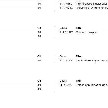
3.0
TRA 1015G
Interférences linguistiques
3.0
TRA 1025G
Professional Writing for Tr
CR
Cours
Titre
3.0
TRA 1750G
General translation
3.0
CR
Cours
Titre
3.0
TRA 1600G
Outils informatiques des la
CR
Cours
Titre
3.0
RED 2040
Édition et publication de 
3.0