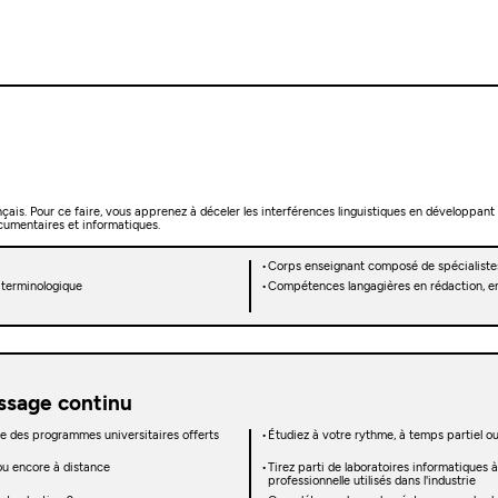
ais. Pour ce faire, vous apprenez à déceler les interférences linguistiques en développant
ocumentaires et informatiques.
Corps enseignant composé de spécialistes
 terminologique
Compétences langagières en rédaction, en
issage continu
isée des programmes universitaires offerts
Étudiez à votre rythme, à temps partiel ou
 ou encore à distance
Tirez parti de laboratoires informatiques à 
professionnelle utilisés dans l'industrie