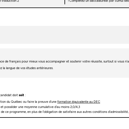
e traduction 2
Complétez un baccalauréat par cumul selon
igence de français pour mieux vous accompagner et soutenir votre réussite, surtout si vous n
ez la langue de vos études antérieures.
 candidat doit
soit
:
cation du Québec ou faire la preuve d’une
formation équivalente au DEC
re et posséder une moyenne cumulative d’au moins 2,0/4,3
e de ce programme, en plus de l’obligation de satisfaire aux autres conditions d’admissibili