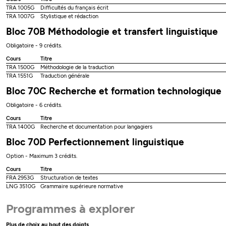
TRA 1005G
Difficultés du français écrit
TRA 1007G
Stylistique et rédaction
Bloc 70B Méthodologie et transfert linguistique
Obligatoire - 9 crédits.
Cours
Titre
TRA 1500G
Méthodologie de la traduction
TRA 1551G
Traduction générale
Bloc 70C Recherche et formation technologique
Obligatoire - 6 crédits.
Cours
Titre
TRA 1400G
Recherche et documentation pour langagiers
Bloc 70D Perfectionnement linguistique
Option - Maximum 3 crédits.
Cours
Titre
FRA 2953G
Structuration de textes
LNG 3510G
Grammaire supérieure normative
Programmes à explorer
Plus de choix au bout des doigts