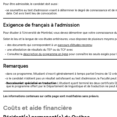
Pour être admissible, le candidat doit aussi :
se soumettre au test d'admission visant à déterminer le degré de connaissance et de maît
date. Cet avis tient lieu de convocation.
Exigence de français à l’admission
Pour étudier à l’Université de Montréal, vous devez démontrer que votre connaissance du 
Selon le lieu et la langue de vos études antérieures, vous disposez de plusieurs moyens po
des documents qui correspondent à un
parcours d’études reconnu
;
une attestation de résultats du TEF ou du TCF avec
Consultez la
description du programme en ligne
pour connaître les seuils exigés pour 
Remarques
dans ce programme, l'étudiant s'inscrit généralement à temps partiel (moins de 12 crédi
si le candidat n'obtient pas un résultat satisfaisant au test d'admission, la Faculté p
Baccalauréat spécialisé en traduction
L'étudiant ayant terminé les deux certificats (6
que le programme offert par le Département de linguistique et de traduction ne peut être
Les informations contenues sur cette page sont modifiables sans préavis.
Coûts et aide financière