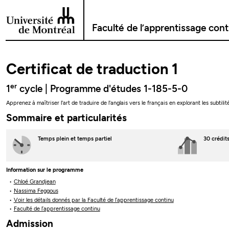
Passer au contenu
Faculté de l’apprentissage con
Certificat de traduction 1
er
1
cycle | Programme d'études 1-185-5-0
Apprenez à maîtriser l'art de traduire de l'anglais vers le français en explorant les sub
Sommaire et particularités
Temps plein
et temps partiel
30 crédit
Information sur le programme
Chloé Grandjean
Nassima Feggous
Voir les détails donnés par la Faculté de l’apprentissage continu
Faculté de l’apprentissage continu
Admission