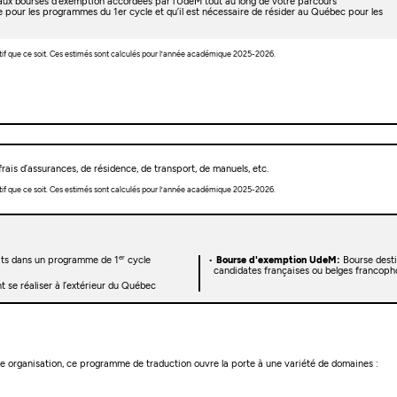
t aux bourses d’exemption accordées par l’UdeM tout au long de votre parcours
e pour les programmes du 1er cycle et qu’il est nécessaire de résider au Québec pour les
tif que ce soit. Ces estimés sont calculés pour l’année académique 2025-2026.
rais d’assurances, de résidence, de transport, de manuels, etc.
tif que ce soit. Ces estimés sont calculés pour l’année académique 2025-2026.
er
rits dans un programme de 1
cycle
Bourse d'exemption UdeM:
Bourse desti
candidates françaises ou belges francoph
 se réaliser à l’extérieur du Québec
une organisation, ce programme de traduction ouvre la porte à une variété de domaines :