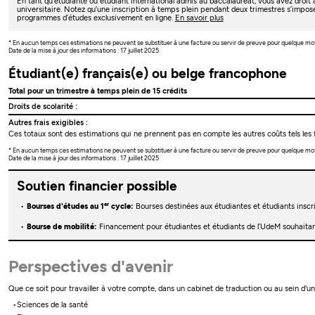
En tant qu’étudiante ou étudiant international admis au baccalauréat, vous avez droi
universitaire. Notez qu’une inscription à temps plein pendant deux trimestres s’impos
programmes d’études exclusivement en ligne.
En savoir plus
* En aucun temps ces estimations ne peuvent se substituer à une facture ou servir de preuve pour quelque mo
Date de la mise à jour des informations : 17 juillet 2025
Étudiant(e) français(e) ou belge francophone
Total pour un trimestre à temps plein de 15 crédits
Droits de scolarité :
Autres frais exigibles :
Ces totaux sont des estimations qui ne prennent pas en compte les autres coûts tels les f
* En aucun temps ces estimations ne peuvent se substituer à une facture ou servir de preuve pour quelque mo
Date de la mise à jour des informations : 17 juillet 2025
Soutien financier possible
er
Bourses d'études au 1
cycle:
Bourses destinées aux étudiantes et étudiants insc
Bourse de mobilité:
Financement pour étudiantes et étudiants de l’UdeM souhaitant
Perspectives d'avenir
Que ce soit pour travailler à votre compte, dans un cabinet de traduction ou au sein d'
Sciences de la santé