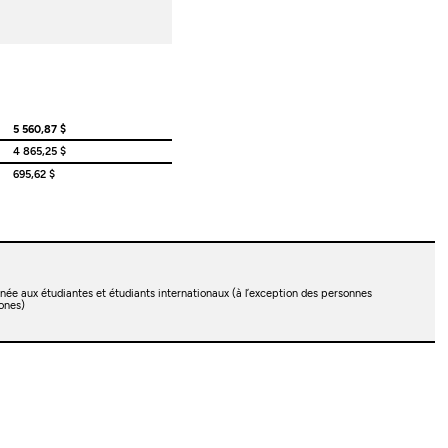
5 560,87 $
4 865,25 $
695,62 $
née aux étudiantes et étudiants internationaux (à l’exception des personnes
ones)