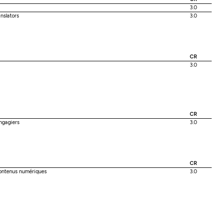
3.0
anslators
3.0
CR
3.0
CR
ngagiers
3.0
CR
contenus numériques
3.0