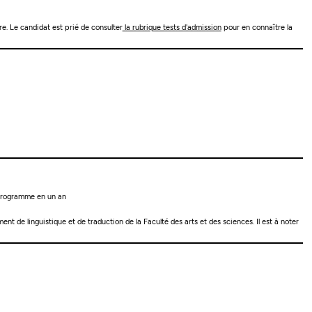
re. Le candidat est prié de consulter
la rubrique tests d'admission
pour en connaître la
n programme en un an
t de linguistique et de traduction de la Faculté des arts et des sciences. Il est à noter