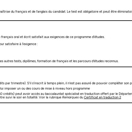
rise du français et de l'anglais du candidat. Le test est obligatoire et peut être éliminatoi
français oral et écrit satisfait aux exigences de ce programme d’études.
ur satisfaire à l’exigence :
les autres tests, diplômes, formation de français et les parcours d'études reconnus.
ts par trimestre). S'il s'inscrit à temps plein, il n'est pas assuré de pouvoir compléter so
eut lui imposer un ou des cours de mise à niveau hors programme
0 crédits) peut avoir accès au baccalauréat spécialisé en traduction offert par le Départemen
 suivi le soir en totalité. Voir la rubrique
Remarques
du
Certificat en traduction 2