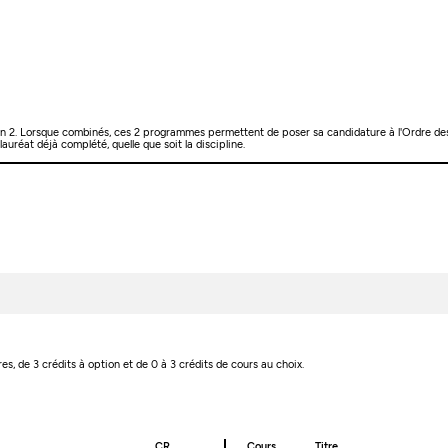
ion 2. Lorsque combinés, ces 2 programmes permettent de poser sa candidature à l'Ordre d
uréat déjà complété, quelle que soit la discipline.
res, de 3 crédits à option et de 0 à 3 crédits de cours au choix.
CR
Cours
Titre