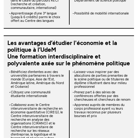
dans le cadre du parcours RECI
Département de science politique
(recherche et création,
communautaire, international)
e
Apprentissage d’une 3
langue
Possibilité de mobilité internationale
(jusqu’à 6 crédits) parmi le choix
offert au Centre des langues
Les avantages d’étudier l'économie et la
politique à l’UdeM
Une formation interdisciplinaire et
polyvalente axée sur le phénomène politique
Bénéficiez d'ententes avec des
Laissez-vous inspirer par des
universités partenaires à travers le
allocutions de parties prenantes de
monde (Europe, Asie de l'Est,
la scène politique ou de titulaires de
Amérique latine, Amérique du Nord
diplôme s'illustrant dans leur milieu
et Océanie)
professionnel
Côtoyez une communauté
Prenez part à des séries de
étudiante internationale
conférences offertes par des
chercheuses et chercheurs de renom
Collaborez avec le Centre
Apprenez auprès de membres du
interuniversitaire de recherche en
corps professoral ayant vu leurs
économie quantitative (CIREQ), le
travaux reconnus par plusieurs
Centre interuniversitaire de
bourses et prix
recherche en analyse des
organisations (CIRANO) et le
Centre interuniversitaire de
recherche sur les réseaux
d'entreprise, la logistique et le