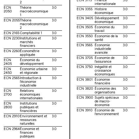
ECN 3115
Finance
3.0
2
internationale
ECN
Théorie
3.0
ECN 3355
Histoire
3.0
2050
macroéconomique
économique
1
ECN 3405
Développement
3.0
ECN 2055
Théorie
3.0
économique
macroéconomique
ECN 3505
Économie du
3.0
2
travail
ECN 2165
Comptabilité 1
3.0
ECN 3550
Économie de la
3.0
ECN 2230
Institutions et
3.0
santé
marchés
ECN 3565
Économie
3.0
financiers
industrielle
ECN 2260
Économétrie
3.0
avancée
appliquée
ECN 3705
Économie de
3.0
ECN
Économie du
3.0
l'assurance
2405
développement
ECN 3750
Inégalité et
3.0
ECN
Économie urbaine
3.0
croissance
2450
et régionale
économiques
ECN 2565
Introduction à
3.0
ECN 3801
Économie
3.0
l'économie
financière
industrielle
ECN 3820
Économie des
3.0
ECN
Relations
3.0
organisations
2700
économiques
ECN 3900
Sujets spéciaux
3.0
internationales
de macro-
ECN
Institutions
3.0
économie
2800
publiques et
ECN 3910
Économie de
3.0
financières
l'environnement
ECN 2910
Environnement et
3.0
ressources
naturelles
ECN 2964
Économie et
3.0
finances
publiques