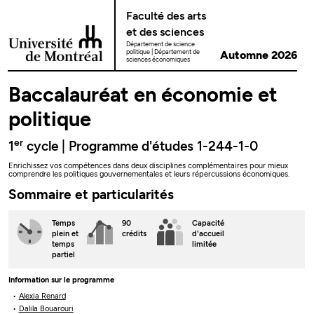
Passer au contenu
Faculté des arts
et des sciences
Département de science
politique
Département de
Automne 2026
sciences économiques
Baccalauréat en économie et
politique
er
1
cycle | Programme d'études 1-244-1-0
Enrichissez vos compétences dans deux disciplines complémentaires pour mieux
comprendre les politiques gouvernementales et leurs répercussions économiques.
Sommaire et particularités
Temps
90
Capacité
plein
et
crédits
d'accueil
temps
limitée
partiel
Information sur le programme
Alexia Renard
Dalila Bouarouri