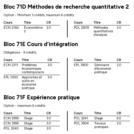
Bloc 71D Méthodes de recherche quantitative 2
Option - Minimum 3 crédits, maximum 6 crédits.
Cours
Titre
CR
Cours
Titre
CR
ECN 2160
Économétrie
3.0
POL 2809
Méthodes
3.0
2
quantitatives
d'analyse
Bloc 71E Cours d'intégration
Obligatoire - 9 crédits.
Cours
Titre
CR
Cours
Titre
CR
ECN 2311
Problèmes
3.0
EPL 3900
Séminaire
3.0
économiques
d'économie
contemporains
politique
EPL 1000
Approches et
3.0
outils en
économie
politique
Bloc 71F Expérience pratique
Option - maximum 6 crédits.
Cours
Titre
CR
Cours
Titre
CR
ECN 2995
Stage
3.0
POL 3241
Stage
6.0
ECN 3995
Stage
3.0
POL 3904
Travaux
3.0
pratiques
POL 3240
Stage
3.0