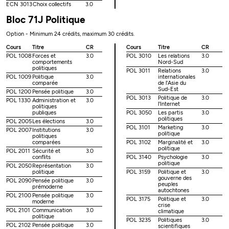
ECN 3013
Choix collectifs
3.0
Bloc 71J Politique
Option - Minimum 24 crédits, maximum 30 crédits.
Cours
Titre
CR
Cours
Titre
CR
POL 1008
Forces et
3.0
POL 3010
Les relations
3.0
comportements
Nord-Sud
politiques
POL 3011
Relations
3.0
POL 1009
Politique
3.0
internationales
comparée
de l'Asie du
Sud-Est
POL 1200
Pensée politique
3.0
POL 3013
Politique de
3.0
POL 1330
Administration et
3.0
l'Internet
politiques
publiques
POL 3050
Les partis
3.0
politiques
POL 2005
Les élections
3.0
POL 3101
Marketing
3.0
POL 2007
Institutions
3.0
politique
politiques
comparées
POL 3102
Marginalité et
3.0
politique
POL 2011
Sécurité et
3.0
conflits
POL 3140
Psychologie
3.0
politique
POL 2050
Représentation
3.0
politique
POL 3159
Politique et
3.0
gouverne des
POL 2090
Pensée politique
3.0
peuples
prémoderne
autochtones
POL 2100
Pensée politique
3.0
POL 3175
Politique et
3.0
moderne
crise
POL 2101
Communication
3.0
climatique
politique
POL 3235
Politiques
3.0
POL 2102
Pensée politique
3.0
scientifiques