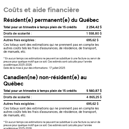
Coûts et aide financière
Résident(e) permanent(e) du Québec
Total pour un trimestre à temps plein de 15 crédits
2 254,42 $
Droits de scolarité :
1 558,80 $
Autres frais exigibles :
695,62 $
Ces totaux sont des estimations qui ne prennent pas en compte les
autres coûts tels les frais d’assurances, de résidence, de transport,
de manuels, etc.
* En aucun temps ces estimations ne peuvent se substituer à une facture ou servir de
preuve pour quelque motif que ce soit. Ces estimés sont calculés pour l’année
académique 2025-2026.
Date de la mise à jour des informations : 17 juillet 2025
Canadien(ne) non-résident(e) au
Québec
Total pour un trimestre à temps plein de 15 crédits
5 560,87 $
Droits de scolarité :
4 865,25 $
Autres frais exigibles :
695,62 $
Ces totaux sont des estimations qui ne prennent pas en compte les
autres coûts tels les frais d’assurances, de résidence, de transport,
de manuels, etc.
* En aucun temps ces estimations ne peuvent se substituer à une facture ou servir de
preuve pour quelque motif que ce soit. Ces estimés sont calculés pour l’année
académique 2025-2026.