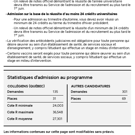
Un relevé de notes officiel démontrant la réussite de l’année universitaire
devra être transmis au Service de l’admission et du recrutement au plus tard le
er
1
juin.
Admission sur la base de la réussite d’au moins 24 crédits universitaires
Pour une admission au trimestre d'automne, vous devez avoir réussi un
minimum de 24 crédits au terme du trimestre d'hiver précédent.
Un relevé de notes officiel démontrant la réussite d’un minimum de 24 crédits
devra être transmis au Service de l’admission et du recrutement au plus tard le
er
1
juin.
La vérification des antécédents judiciaires est obligatoire pour toute personne qui
désire œuvrer au sein d’un établissement de santé, de services sociaux et
d’enseignement, y compris l’étudiant qui effectue un stage en milieu d’intervention.
Certains vaccins seront exigés pour toute personne qui désire œuvrer au sein d’un
établissement de santé, de services sociaux, y compris l’étudiant qui effectue un
stage en milieu d’intervention.
Statistiques d’admission au programme
COLLÉGIENS (QUÉBEC)
AUTRES CANDIDATURES
Demandes
135
Demandes
301
Places
31
Places
69
Cote R minimale
24,003
Cote R maximale
36,548
Cote R moyenne
27,301
Les informations contenues sur cette page sont modifiables sans préavis.