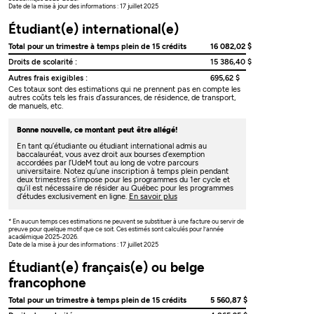
Date de la mise à jour des informations : 17 juillet 2025
Étudiant(e) international(e)
Total pour un trimestre à temps plein de 15 crédits
16 082,02 $
Droits de scolarité :
15 386,40 $
Autres frais exigibles :
695,62 $
Ces totaux sont des estimations qui ne prennent pas en compte les
autres coûts tels les frais d’assurances, de résidence, de transport,
de manuels, etc.
Bonne nouvelle, ce montant peut être allégé!
En tant qu’étudiante ou étudiant international admis au
baccalauréat, vous avez droit aux bourses d’exemption
accordées par l’UdeM tout au long de votre parcours
universitaire. Notez qu’une inscription à temps plein pendant
deux trimestres s’impose pour les programmes du 1er cycle et
qu’il est nécessaire de résider au Québec pour les programmes
d’études exclusivement en ligne.
En savoir plus
* En aucun temps ces estimations ne peuvent se substituer à une facture ou servir de
preuve pour quelque motif que ce soit. Ces estimés sont calculés pour l’année
académique 2025-2026.
Date de la mise à jour des informations : 17 juillet 2025
Étudiant(e) français(e) ou belge
francophone
Total pour un trimestre à temps plein de 15 crédits
5 560,87 $