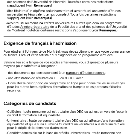
des sciences de l'Université de Montréal. Toutefois certaines restrictions
s'appliquent (voir
Remarques
)
être titulaire d’un diplôme préuniversitaire et avoir réussi une année d’études
universitaires (équivalent temps complet). Toutefois certaines restrictions
s'appliquent (voir
Remarques
)
avoir réussi au moins 24 crédits universitaires autres que ceux du programme
d'études
Année préparatoire
de la Faculté des arts et des sciences de l'Université
de Montréal. Toutefois certaines restrictions s'appliquent (
voir Remarques
)
Exigence de français à l’admission
Pour étudier à l’Université de Montréal, vous devez démontrer que votre connaissance
du français oral et écrit satisfait aux exigences de ce programme d’études.
Selon le lieu et la langue de vos études antérieures, vous disposez de plusieurs
moyens pour satisfaire à l’exigence :
des documents qui correspondent à un
parcours d’études reconnu
;
une attestation de résultats du TEF ou du TCF avec
Consultez la
description du programme en ligne
pour connaître les seuils exigés
pour les autres tests, diplômes, formation de français et les parcours d'études
reconnus.
Catégories de candidats
Collégien : toute personne qui est titulaire d'un DEC ou qui est en voie de l'obtenir
ou dont la formation est équivalente.
Universitaire : toute personne titulaire d'un DEC ou qui atteste d'une formation
équivalente et qui a suivi au moins 12 crédits universitaires à la date limite fixée
pour le dépôt de la demande d'admission.
Candidat admissible sur la base de crédits universitaires : toute personne non