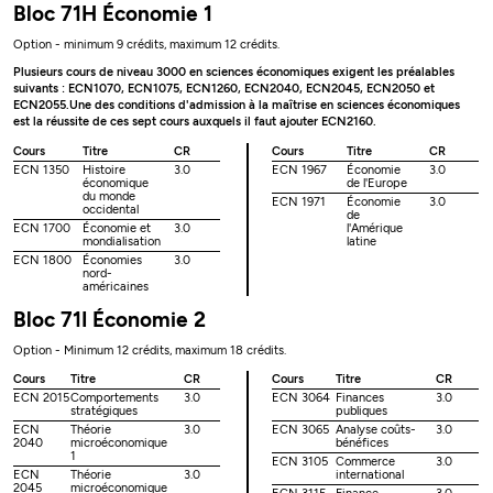
Bloc 71H Économie 1
Option - minimum 9 crédits, maximum 12 crédits.
Plusieurs cours de niveau 3000 en sciences économiques exigent les préalables
suivants : ECN1070, ECN1075, ECN1260, ECN2040, ECN2045, ECN2050 et
ECN2055.Une des conditions d'admission à la maîtrise en sciences économiques
est la réussite de ces sept cours auxquels il faut ajouter ECN2160.
Cours
Titre
CR
Cours
Titre
CR
ECN 1350
Histoire
3.0
ECN 1967
Économie
3.0
économique
de l'Europe
du monde
ECN 1971
Économie
3.0
occidental
de
ECN 1700
Économie et
3.0
l'Amérique
mondialisation
latine
ECN 1800
Économies
3.0
nord-
américaines
Bloc 71I Économie 2
Option - Minimum 12 crédits, maximum 18 crédits.
Cours
Titre
CR
Cours
Titre
CR
ECN 2015
Comportements
3.0
ECN 3064
Finances
3.0
stratégiques
publiques
ECN
Théorie
3.0
ECN 3065
Analyse coûts-
3.0
2040
microéconomique
bénéfices
1
ECN 3105
Commerce
3.0
ECN
Théorie
3.0
international
2045
microéconomique