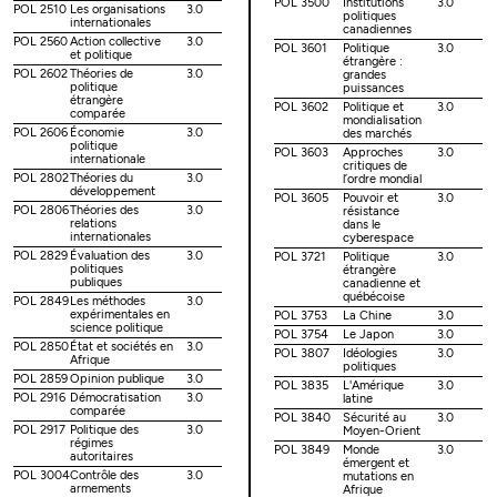
POL 3500
Institutions
3.0
POL 2510
Les organisations
3.0
politiques
internationales
canadiennes
POL 2560
Action collective
3.0
POL 3601
Politique
3.0
et politique
étrangère :
POL 2602
Théories de
3.0
grandes
politique
puissances
étrangère
POL 3602
Politique et
3.0
comparée
mondialisation
POL 2606
Économie
3.0
des marchés
politique
POL 3603
Approches
3.0
internationale
critiques de
POL 2802
Théories du
3.0
l’ordre mondial
développement
POL 3605
Pouvoir et
3.0
POL 2806
Théories des
3.0
résistance
relations
dans le
internationales
cyberespace
POL 2829
Évaluation des
3.0
POL 3721
Politique
3.0
politiques
étrangère
publiques
canadienne et
québécoise
POL 2849
Les méthodes
3.0
expérimentales en
POL 3753
La Chine
3.0
science politique
POL 3754
Le Japon
3.0
POL 2850
État et sociétés en
3.0
POL 3807
Idéologies
3.0
Afrique
politiques
POL 2859
Opinion publique
3.0
POL 3835
L'Amérique
3.0
POL 2916
Démocratisation
3.0
latine
comparée
POL 3840
Sécurité au
3.0
POL 2917
Politique des
3.0
Moyen-Orient
régimes
POL 3849
Monde
3.0
autoritaires
émergent et
POL 3004
Contrôle des
3.0
mutations en
armements
Afrique