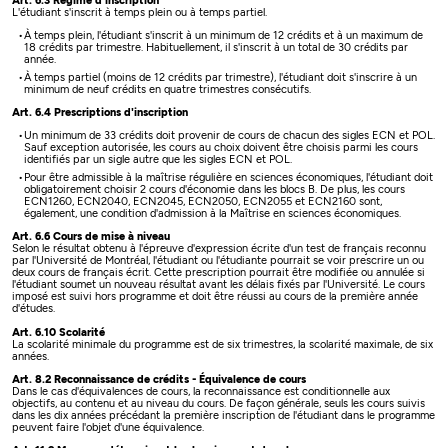
Art. 6.3 Régime d'inscription
L'étudiant s'inscrit à temps plein ou à temps partiel.
À temps plein, l'étudiant s'inscrit à un minimum de 12 crédits et à un maximum de
18 crédits par trimestre. Habituellement, il s'inscrit à un total de 30 crédits par
année.
À temps partiel (moins de 12 crédits par trimestre), l'étudiant doit s'inscrire à un
minimum de neuf crédits en quatre trimestres consécutifs.
Art. 6.4 Prescriptions d'inscription
Un minimum de 33 crédits doit provenir de cours de chacun des sigles ECN et POL.
Sauf exception autorisée, les cours au choix doivent être choisis parmi les cours
identifiés par un sigle autre que les sigles ECN et POL.
Pour être admissible à la maîtrise régulière en sciences économiques, l'étudiant doit
obligatoirement choisir 2 cours d'économie dans les blocs B. De plus, les cours
ECN1260, ECN2040, ECN2045, ECN2050, ECN2055 et ECN2160 sont,
également, une condition d'admission à la Maîtrise en sciences économiques.
Art. 6.6 Cours de mise à niveau
Selon le résultat obtenu à l'épreuve d'expression écrite d'un test de français reconnu
par l'Université de Montréal, l'étudiant ou l'étudiante pourrait se voir prescrire un ou
deux cours de français écrit. Cette prescription pourrait être modifiée ou annulée si
l'étudiant soumet un nouveau résultat avant les délais fixés par l'Université. Le cours
imposé est suivi hors programme et doit être réussi au cours de la première année
d'études.
Art. 6.10 Scolarité
La scolarité minimale du programme est de six trimestres, la scolarité maximale, de six
années.
Art. 8.2 Reconnaissance de crédits - Équivalence de cours
Dans le cas d'équivalences de cours, la reconnaissance est conditionnelle aux
objectifs, au contenu et au niveau du cours. De façon générale, seuls les cours suivis
dans les dix années précédant la première inscription de l'étudiant dans le programme
peuvent faire l'objet d'une équivalence.