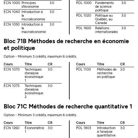
ECN 1000
Principes
3.0
POL 1000
Fondements
3.0
d'économie
de science
politique
ECN 1040
Introduction à
3.0
la
POL 1020
Politique au
3.0
microéconomie
Québec, au
Canada
ECN 1050
Introduction à
3.0
la
POL 1600
Relations
3.0
macroéconomie
internationales
Bloc 71B Méthodes de recherche en économie
et politique
Option - Minimum 3 crédits, maximum 6 crédits.
Cours
Titre
CR
Cours
Titre
CR
ECN 1070
Techniques
3.0
POL 1100
Méthodes de
3.0
d'analyse
recherche
économique
en politique
1
ECN 1075
Techniques
3.0
d'analyse
économique
2
Bloc 71C Méthodes de recherche quantitative 1
Option - Minimum 3 crédits, maximum 6 crédits.
Cours
Titre
CR
Cours
Titre
CR
ECN 1260
Économétrie
3.0
POL 1803
Introduction
3.0
1
à l'analyse
quantitative