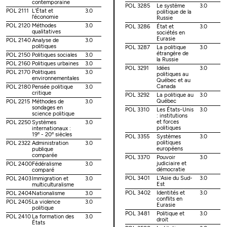
contemporaine
POL 3285
Le système
3.0
POL 2111
L'État et
3.0
politique de la
l'économie
Russie
POL 2120
Méthodes
3.0
POL 3286
État et
3.0
qualitatives
sociétés en
Eurasie
POL 2140
Analyse de
3.0
politiques
POL 3287
La politique
3.0
étrangère de
POL 2150
Politiques sociales
3.0
la Russie
POL 2160
Politiques urbaines
3.0
POL 3291
Idées
3.0
POL 2170
Politiques
3.0
politiques au
environnementales
Québec et au
Canada
POL 2180
Pensée politique
3.0
critique
POL 3292
La politique au
3.0
Québec
POL 2215
Méthodes de
3.0
sondages en
POL 3310
Les États-Unis
3.0
science politique
: institutions
et forces
POL 2250
Systèmes
3.0
politiques
internationaux :
e
e
19
- 20
siècles
POL 3355
Systèmes
3.0
politiques
POL 2322
Administration
3.0
européens
publique
comparée
POL 3370
Pouvoir
3.0
judiciaire et
POL 2400
Fédéralisme
3.0
démocratie
comparé
POL 3401
L'Asie du Sud-
3.0
POL 2403
Immigration et
3.0
Est
multiculturalisme
POL 3402
Identités et
3.0
POL 2404
Nationalisme
3.0
conflits en
POL 2405
La violence
3.0
Eurasie
politique
POL 3481
Politique et
3.0
POL 2410
La formation des
3.0
droit
États