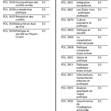
POL 3005
Sociopolitique des
3.0
POL 3851
Intégration
3.0
conflits armés
européenne
POL 3006
Le leadership
3.0
POL 3861
Les États-Unis
3.0
politique
: politiques
publiques
POL 3007
Résolution des
3.0
conflits
POL 3870
Culture
3.0
populaire et
POL 3008
Sécurité en Asie
3.0
politique
de l'Est
POL 3900
Politique et
3.0
POL 3009
Politique et
3.0
société
société au Moyen-
Orient
POL 3906
La
3.0
coopération
internationale
POL 3908
Politique
3.0
comparée :
enjeu actuel
POL 3910
Genre et
3.0
politique
POL 3913
Politiques
3.0
publiques :
enjeu actuel
POL 3917
Interventions
3.0
humanitaires :
théories et
pratiques
POL 3919
Analyse
3.0
appliquée du
risque
politique
POL 3930
Gouvernance
3.0
de
l’intelligence
artificielle