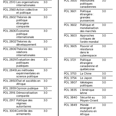
POL 3500
Institutions
3.0
POL 2510
Les organisations
3.0
politiques
internationales
canadiennes
POL 2560
Action collective
3.0
POL 3601
Politique
3.0
et politique
étrangère :
POL 2602
Théories de
3.0
grandes
politique
puissances
étrangère
POL 3602
Politique et
3.0
comparée
mondialisation
POL 2606
Économie
3.0
des marchés
politique
POL 3603
Approches
3.0
internationale
critiques de
POL 2802
Théories du
3.0
l’ordre mondial
développement
POL 3605
Pouvoir et
3.0
POL 2806
Théories des
3.0
résistance
relations
dans le
internationales
cyberespace
POL 2829
Évaluation des
3.0
POL 3721
Politique
3.0
politiques
étrangère
publiques
canadienne et
québécoise
POL 2849
Les méthodes
3.0
expérimentales en
POL 3753
La Chine
3.0
science politique
POL 3754
Le Japon
3.0
POL 2850
État et sociétés en
3.0
POL 3807
Idéologies
3.0
Afrique
politiques
POL 2859
Opinion publique
3.0
POL 3835
L'Amérique
3.0
POL 2916
Démocratisation
3.0
latine
comparée
POL 3840
Sécurité au
3.0
POL 2917
Politique des
3.0
Moyen-Orient
régimes
POL 3849
Monde
3.0
autoritaires
émergent et
POL 3004
Contrôle des
3.0
mutations en
armements
Afrique