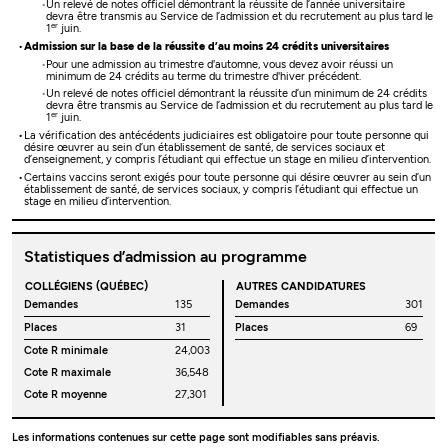
Un relevé de notes officiel démontrant la réussite de l’année universitaire
devra être transmis au Service de l’admission et du recrutement au plus tard le
er
1
juin.
Admission sur la base de la réussite d’au moins 24 crédits universitaires
Pour une admission au trimestre d'automne, vous devez avoir réussi un
minimum de 24 crédits au terme du trimestre d'hiver précédent.
Un relevé de notes officiel démontrant la réussite d’un minimum de 24 crédits
devra être transmis au Service de l’admission et du recrutement au plus tard le
er
1
juin.
La vérification des antécédents judiciaires est obligatoire pour toute personne qui
désire œuvrer au sein d’un établissement de santé, de services sociaux et
d’enseignement, y compris l’étudiant qui effectue un stage en milieu d’intervention.
Certains vaccins seront exigés pour toute personne qui désire œuvrer au sein d’un
établissement de santé, de services sociaux, y compris l’étudiant qui effectue un
stage en milieu d’intervention.
Statistiques d’admission au programme
COLLÉGIENS (QUÉBEC)
AUTRES CANDIDATURES
Demandes
135
Demandes
301
Places
31
Places
69
Cote R minimale
24,003
Cote R maximale
36,548
Cote R moyenne
27,301
Les informations contenues sur cette page sont modifiables sans préavis.