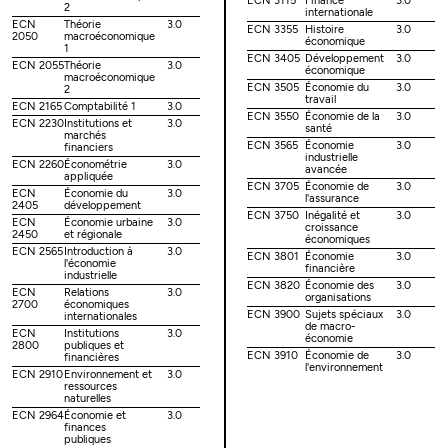
ECN 3115
Finance
3.0
2
internationale
ECN
Théorie
3.0
ECN 3355
Histoire
3.0
2050
macroéconomique
économique
1
ECN 3405
Développement
3.0
ECN 2055
Théorie
3.0
économique
macroéconomique
ECN 3505
Économie du
3.0
2
travail
ECN 2165
Comptabilité 1
3.0
ECN 3550
Économie de la
3.0
ECN 2230
Institutions et
3.0
santé
marchés
ECN 3565
Économie
3.0
financiers
industrielle
ECN 2260
Économétrie
3.0
avancée
appliquée
ECN 3705
Économie de
3.0
ECN
Économie du
3.0
l'assurance
2405
développement
ECN 3750
Inégalité et
3.0
ECN
Économie urbaine
3.0
croissance
2450
et régionale
économiques
ECN 2565
Introduction à
3.0
ECN 3801
Économie
3.0
l'économie
financière
industrielle
ECN 3820
Économie des
3.0
ECN
Relations
3.0
organisations
2700
économiques
ECN 3900
Sujets spéciaux
3.0
internationales
de macro-
ECN
Institutions
3.0
économie
2800
publiques et
ECN 3910
Économie de
3.0
financières
l'environnement
ECN 2910
Environnement et
3.0
ressources
naturelles
ECN 2964
Économie et
3.0
finances
publiques