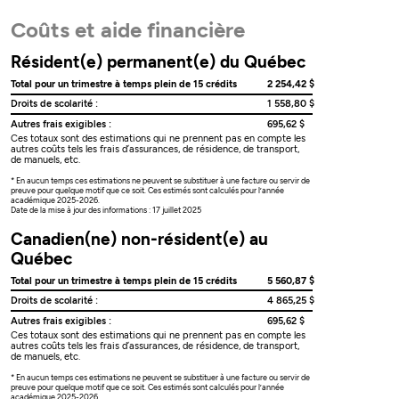
Coûts et aide financière
Résident(e) permanent(e) du Québec
Total pour un trimestre à temps plein de 15 crédits
2 254,42 $
Droits de scolarité :
1 558,80 $
Autres frais exigibles :
695,62 $
Ces totaux sont des estimations qui ne prennent pas en compte les
autres coûts tels les frais d’assurances, de résidence, de transport,
de manuels, etc.
* En aucun temps ces estimations ne peuvent se substituer à une facture ou servir de
preuve pour quelque motif que ce soit. Ces estimés sont calculés pour l’année
académique 2025-2026.
Date de la mise à jour des informations : 17 juillet 2025
Canadien(ne) non-résident(e) au
Québec
Total pour un trimestre à temps plein de 15 crédits
5 560,87 $
Droits de scolarité :
4 865,25 $
Autres frais exigibles :
695,62 $
Ces totaux sont des estimations qui ne prennent pas en compte les
autres coûts tels les frais d’assurances, de résidence, de transport,
de manuels, etc.
* En aucun temps ces estimations ne peuvent se substituer à une facture ou servir de
preuve pour quelque motif que ce soit. Ces estimés sont calculés pour l’année
académique 2025-2026.