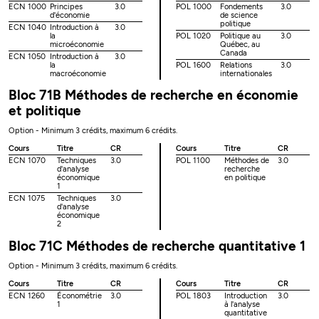
ECN 1000
Principes
3.0
POL 1000
Fondements
3.0
d'économie
de science
politique
ECN 1040
Introduction à
3.0
la
POL 1020
Politique au
3.0
microéconomie
Québec, au
Canada
ECN 1050
Introduction à
3.0
la
POL 1600
Relations
3.0
macroéconomie
internationales
Bloc 71B Méthodes de recherche en économie
et politique
Option - Minimum 3 crédits, maximum 6 crédits.
Cours
Titre
CR
Cours
Titre
CR
ECN 1070
Techniques
3.0
POL 1100
Méthodes de
3.0
d'analyse
recherche
économique
en politique
1
ECN 1075
Techniques
3.0
d'analyse
économique
2
Bloc 71C Méthodes de recherche quantitative 1
Option - Minimum 3 crédits, maximum 6 crédits.
Cours
Titre
CR
Cours
Titre
CR
ECN 1260
Économétrie
3.0
POL 1803
Introduction
3.0
1
à l'analyse
quantitative