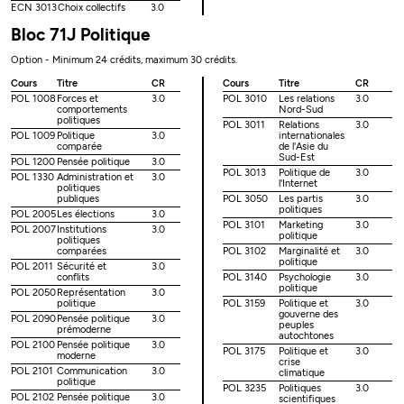
ECN 3013
Choix collectifs
3.0
Bloc 71J Politique
Option - Minimum 24 crédits, maximum 30 crédits.
Cours
Titre
CR
Cours
Titre
CR
POL 1008
Forces et
3.0
POL 3010
Les relations
3.0
comportements
Nord-Sud
politiques
POL 3011
Relations
3.0
POL 1009
Politique
3.0
internationales
comparée
de l'Asie du
Sud-Est
POL 1200
Pensée politique
3.0
POL 3013
Politique de
3.0
POL 1330
Administration et
3.0
l'Internet
politiques
publiques
POL 3050
Les partis
3.0
politiques
POL 2005
Les élections
3.0
POL 3101
Marketing
3.0
POL 2007
Institutions
3.0
politique
politiques
comparées
POL 3102
Marginalité et
3.0
politique
POL 2011
Sécurité et
3.0
conflits
POL 3140
Psychologie
3.0
politique
POL 2050
Représentation
3.0
politique
POL 3159
Politique et
3.0
gouverne des
POL 2090
Pensée politique
3.0
peuples
prémoderne
autochtones
POL 2100
Pensée politique
3.0
POL 3175
Politique et
3.0
moderne
crise
POL 2101
Communication
3.0
climatique
politique
POL 3235
Politiques
3.0
POL 2102
Pensée politique
3.0
scientifiques