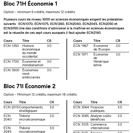
Bloc 71H Économie 1
Option - minimum 9 crédits, maximum 12 crédits.
Plusieurs cours de niveau 3000 en sciences économiques exigent les préalables
suivants : ECN1070, ECN1075, ECN1260, ECN2040, ECN2045, ECN2050 et
ECN2055.Une des conditions d'admission à la maîtrise en sciences économiques
est la réussite de ces sept cours auxquels il faut ajouter ECN2160.
Cours
Titre
CR
Cours
Titre
CR
ECN 1350
Histoire
3.0
ECN 1967
Économie
3.0
économique
de l'Europe
du monde
ECN 1971
Économie
3.0
occidental
de
ECN 1700
Économie et
3.0
l'Amérique
mondialisation
latine
ECN 1800
Économies
3.0
nord-
américaines
Bloc 71I Économie 2
Option - Minimum 12 crédits, maximum 18 crédits.
Cours
Titre
CR
Cours
Titre
CR
ECN 2015
Comportements
3.0
ECN 3064
Finances
3.0
stratégiques
publiques
ECN
Théorie
3.0
ECN 3065
Analyse coûts-
3.0
2040
microéconomique
bénéfices
1
ECN 3105
Commerce
3.0
ECN
Théorie
3.0
international
2045
microéconomique