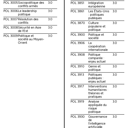
POL 3005
Sociopolitique des
3.0
POL 3851
Intégration
3.0
conflits armés
européenne
POL 3006
Le leadership
3.0
POL 3861
Les États-Unis
3.0
politique
: politiques
publiques
POL 3007
Résolution des
3.0
conflits
POL 3870
Culture
3.0
populaire et
POL 3008
Sécurité en Asie
3.0
politique
de l'Est
POL 3900
Politique et
3.0
POL 3009
Politique et
3.0
société
société au Moyen-
Orient
POL 3906
La
3.0
coopération
internationale
POL 3908
Politique
3.0
comparée :
enjeu actuel
POL 3910
Genre et
3.0
politique
POL 3913
Politiques
3.0
publiques :
enjeu actuel
POL 3917
Interventions
3.0
humanitaires :
théories et
pratiques
POL 3919
Analyse
3.0
appliquée du
risque
politique
POL 3930
Gouvernance
3.0
de
l’intelligence
artificielle