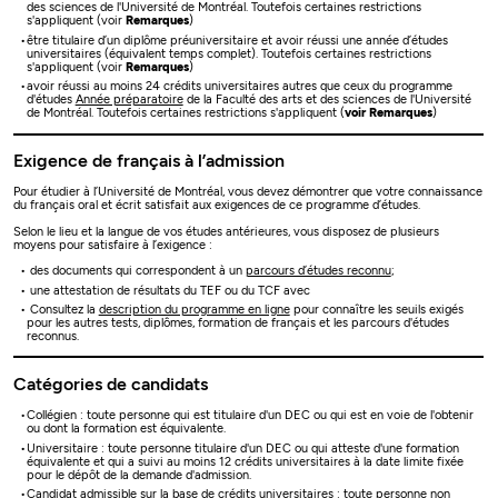
des sciences de l'Université de Montréal. Toutefois certaines restrictions
s'appliquent (voir
Remarques
)
être titulaire d’un diplôme préuniversitaire et avoir réussi une année d’études
universitaires (équivalent temps complet). Toutefois certaines restrictions
s'appliquent (voir
Remarques
)
avoir réussi au moins 24 crédits universitaires autres que ceux du programme
d'études
Année préparatoire
de la Faculté des arts et des sciences de l'Université
de Montréal. Toutefois certaines restrictions s'appliquent (
voir Remarques
)
Exigence de français à l’admission
Pour étudier à l’Université de Montréal, vous devez démontrer que votre connaissance
du français oral et écrit satisfait aux exigences de ce programme d’études.
Selon le lieu et la langue de vos études antérieures, vous disposez de plusieurs
moyens pour satisfaire à l’exigence :
des documents qui correspondent à un
parcours d’études reconnu
;
une attestation de résultats du TEF ou du TCF avec
Consultez la
description du programme en ligne
pour connaître les seuils exigés
pour les autres tests, diplômes, formation de français et les parcours d'études
reconnus.
Catégories de candidats
Collégien : toute personne qui est titulaire d'un DEC ou qui est en voie de l'obtenir
ou dont la formation est équivalente.
Universitaire : toute personne titulaire d'un DEC ou qui atteste d'une formation
équivalente et qui a suivi au moins 12 crédits universitaires à la date limite fixée
pour le dépôt de la demande d'admission.
Candidat admissible sur la base de crédits universitaires : toute personne non