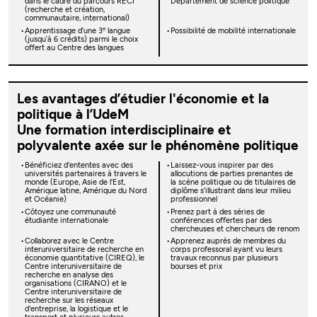
dans le cadre du parcours RECI
Département de science politique
(recherche et création,
communautaire, international)
e
Apprentissage d’une 3
langue
Possibilité de mobilité internationale
(jusqu’à 6 crédits) parmi le choix
offert au Centre des langues
Les avantages d’étudier l'économie et la
politique à l’UdeM
Une formation interdisciplinaire et
polyvalente axée sur le phénomène politique
Bénéficiez d'ententes avec des
Laissez-vous inspirer par des
universités partenaires à travers le
allocutions de parties prenantes de
monde (Europe, Asie de l'Est,
la scène politique ou de titulaires de
Amérique latine, Amérique du Nord
diplôme s'illustrant dans leur milieu
et Océanie)
professionnel
Côtoyez une communauté
Prenez part à des séries de
étudiante internationale
conférences offertes par des
chercheuses et chercheurs de renom
Collaborez avec le Centre
Apprenez auprès de membres du
interuniversitaire de recherche en
corps professoral ayant vu leurs
économie quantitative (CIREQ), le
travaux reconnus par plusieurs
Centre interuniversitaire de
bourses et prix
recherche en analyse des
organisations (CIRANO) et le
Centre interuniversitaire de
recherche sur les réseaux
d'entreprise, la logistique et le