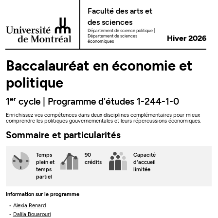
Passer au contenu
Faculté des arts et
des sciences
Département de science politique
Département de sciences
Hiver 2026
économiques
Baccalauréat en économie et
politique
er
1
cycle | Programme d'études 1-244-1-0
Enrichissez vos compétences dans deux disciplines complémentaires pour mieux
comprendre les politiques gouvernementales et leurs répercussions économiques.
Sommaire et particularités
Temps
90
Capacité
plein
et
crédits
d'accueil
temps
limitée
partiel
Information sur le programme
Alexia Renard
Dalila Bouarouri