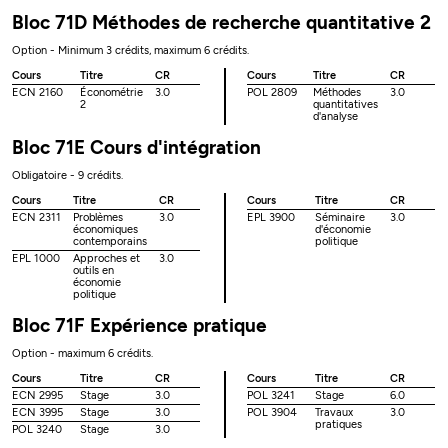
Bloc 71D Méthodes de recherche quantitative 2
Option - Minimum 3 crédits, maximum 6 crédits.
Cours
Titre
CR
Cours
Titre
CR
ECN 2160
Économétrie
3.0
POL 2809
Méthodes
3.0
2
quantitatives
d'analyse
Bloc 71E Cours d'intégration
Obligatoire - 9 crédits.
Cours
Titre
CR
Cours
Titre
CR
ECN 2311
Problèmes
3.0
EPL 3900
Séminaire
3.0
économiques
d'économie
contemporains
politique
EPL 1000
Approches et
3.0
outils en
économie
politique
Bloc 71F Expérience pratique
Option - maximum 6 crédits.
Cours
Titre
CR
Cours
Titre
CR
ECN 2995
Stage
3.0
POL 3241
Stage
6.0
ECN 3995
Stage
3.0
POL 3904
Travaux
3.0
pratiques
POL 3240
Stage
3.0