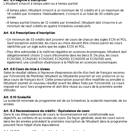
Art. 6.3 Régime d'inscription
L'étudiant s'inscrit à temps plein ou à temps partiel.
À temps plein, l'étudiant s'inscrit à un minimum de 12 crédits et à un maximum de
18 crédits par trimestre. Habituellement, il s'inscrit à un total de 30 crédits par
année.
À temps partiel (moins de 12 crédits par trimestre), l'étudiant doit s'inscrire à un
minimum de neuf crédits en quatre trimestres consécutifs.
Art. 6.4 Prescriptions d'inscription
Un minimum de 33 crédits doit provenir de cours de chacun des sigles ECN et POL.
Sauf exception autorisée, les cours au choix doivent être choisis parmi les cours
identifiés par un sigle autre que les sigles ECN et POL.
Pour être admissible à la maîtrise régulière en sciences économiques, l'étudiant doit
obligatoirement choisir 2 cours d'économie dans les blocs B. De plus, les cours
ECN1260, ECN2040, ECN2045, ECN2050, ECN2055 et ECN2160 sont,
également, une condition d'admission à la Maîtrise en sciences économiques.
Art. 6.6 Cours de mise à niveau
Selon le résultat obtenu à l'épreuve d'expression écrite d'un test de français reconnu
par l'Université de Montréal, l'étudiant ou l'étudiante pourrait se voir prescrire un ou
deux cours de français écrit. Cette prescription pourrait être modifiée ou annulée si
l'étudiant soumet un nouveau résultat avant les délais fixés par l'Université. Le cours
imposé est suivi hors programme et doit être réussi au cours de la première année
d'études.
Art. 6.10 Scolarité
La scolarité minimale du programme est de six trimestres, la scolarité maximale, de six
années.
Art. 8.2 Reconnaissance de crédits - Équivalence de cours
Dans le cas d'équivalences de cours, la reconnaissance est conditionnelle aux
objectifs, au contenu et au niveau du cours. De façon générale, seuls les cours suivis
dans les dix années précédant la première inscription de l'étudiant dans le programme
peuvent faire l'objet d'une équivalence.