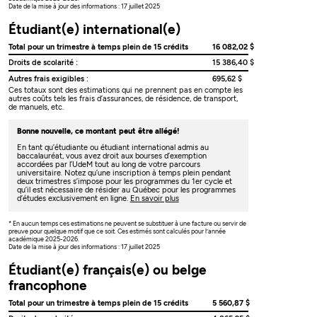
Date de la mise à jour des informations : 17 juillet 2025
Étudiant(e) international(e)
Total pour un trimestre à temps plein de 15 crédits
16 082,02 $
Droits de scolarité :
15 386,40 $
Autres frais exigibles :
695,62 $
Ces totaux sont des estimations qui ne prennent pas en compte les
autres coûts tels les frais d’assurances, de résidence, de transport,
de manuels, etc.
Bonne nouvelle, ce montant peut être allégé!
En tant qu’étudiante ou étudiant international admis au
baccalauréat, vous avez droit aux bourses d’exemption
accordées par l’UdeM tout au long de votre parcours
universitaire. Notez qu’une inscription à temps plein pendant
deux trimestres s’impose pour les programmes du 1er cycle et
qu’il est nécessaire de résider au Québec pour les programmes
d’études exclusivement en ligne.
En savoir plus
* En aucun temps ces estimations ne peuvent se substituer à une facture ou servir de
preuve pour quelque motif que ce soit. Ces estimés sont calculés pour l’année
académique 2025-2026.
Date de la mise à jour des informations : 17 juillet 2025
Étudiant(e) français(e) ou belge
francophone
Total pour un trimestre à temps plein de 15 crédits
5 560,87 $