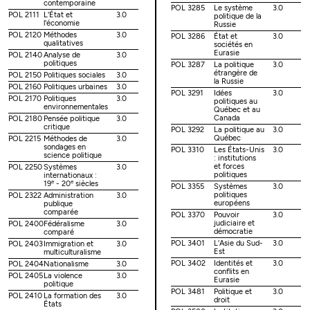
contemporaine
POL 3285
Le système
3.0
POL 2111
L'État et
3.0
politique de la
l'économie
Russie
POL 2120
Méthodes
3.0
POL 3286
État et
3.0
qualitatives
sociétés en
Eurasie
POL 2140
Analyse de
3.0
politiques
POL 3287
La politique
3.0
étrangère de
POL 2150
Politiques sociales
3.0
la Russie
POL 2160
Politiques urbaines
3.0
POL 3291
Idées
3.0
POL 2170
Politiques
3.0
politiques au
environnementales
Québec et au
Canada
POL 2180
Pensée politique
3.0
critique
POL 3292
La politique au
3.0
Québec
POL 2215
Méthodes de
3.0
sondages en
POL 3310
Les États-Unis
3.0
science politique
: institutions
et forces
POL 2250
Systèmes
3.0
politiques
internationaux :
e
e
19
- 20
siècles
POL 3355
Systèmes
3.0
politiques
POL 2322
Administration
3.0
européens
publique
comparée
POL 3370
Pouvoir
3.0
judiciaire et
POL 2400
Fédéralisme
3.0
démocratie
comparé
POL 3401
L'Asie du Sud-
3.0
POL 2403
Immigration et
3.0
Est
multiculturalisme
POL 3402
Identités et
3.0
POL 2404
Nationalisme
3.0
conflits en
POL 2405
La violence
3.0
Eurasie
politique
POL 3481
Politique et
3.0
POL 2410
La formation des
3.0
droit
États