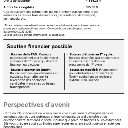
Droits de scolarité :
4 865,25 $
Autres frais exigibles :
695,62 $
Ces totaux sont des estimations qui ne prennent pas en compte les
autres coûts tels les frais d’assurances, de résidence, de transport,
de manuels, etc.
* En aucun temps ces estimations ne peuvent se substituer à une facture ou servir de
preuve pour quelque motif que ce soit. Ces estimés sont calculés pour l’année
académique 2025-2026.
Date de la mise à jour des informations : 17 juillet 2025
Soutien financier possible
er
Bourses de la FAS:
Plusieurs
Bourses d'études au 1
cycle:
options s'offrent aux étudiantes et
Bourses destinées aux étudiantes et
er
étudiants de 1
cycle qui désirent
étudiants inscrits dans un
er
financer leurs études
programme de 1
cycle
Bourse d'exemption UdeM:
Bourse de mobilité:
Financement
Bourse destinée aux étudiantes et
pour étudiantes et étudiants de
étudiants internationaux (à
l’UdeM souhaitant se réaliser à
l’exception des personnes
l’extérieur du Québec
candidates françaises ou belges
francophones)
Perspectives d'avenir
Cette double spécialisation vous ouvre la voie à une variété d'emplois dans les
domaines des relations publiques et internationales, de la diplomatie et du
développement, tant dans le secteur public que privé, en finances ou en assurances.
Elle vous prépare aussi aux études supérieures en science politique ou en sciences
économiques.