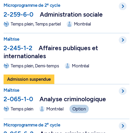
e
Microprogramme de 2
cycle en administration sociale - 2-25
e
Microprogramme de 2
cycle
2-259-6-0
Administration sociale
Temps plein, Temps partiel
Montréal
Maîtrise en affaires publiques et internationales - 2-245-1-2
Maîtrise
2-245-1-2
Affaires publiques et
internationales
Temps plein, Demi-temps
Montréal
Analyse criminologique - 2-065-1-0
Admission suspendue
Maîtrise
2-065-1-0
Analyse criminologique
Temps plein
Montréal
Option
e
Microprogramme de 2
cycle en analyse criminologique - 2-0
e
Microprogramme de 2
cycle