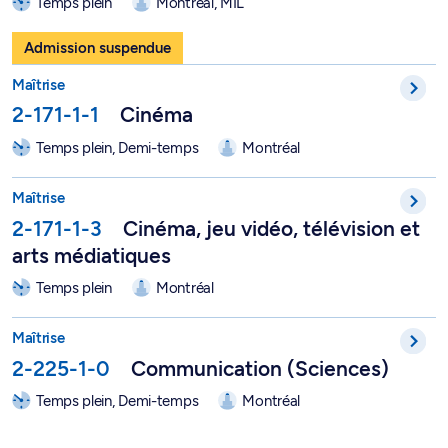
Temps plein
Montréal, MIL
Maîtrise en cinéma - 2-171-1-1
Admission suspendue
Maîtrise
2-171-1-1
Cinéma
Temps plein, Demi-temps
Montréal
Maîtrise en cinéma, jeu vidéo, télévision et arts médiatiques - 
Maîtrise
2-171-1-3
Cinéma, jeu vidéo, télévision et
arts médiatiques
Temps plein
Montréal
Maîtrise en sciences de la communication - 2-225-1-0
Maîtrise
2-225-1-0
Communication (Sciences)
Temps plein, Demi-temps
Montréal