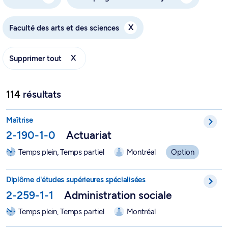
X
Faculté des arts et des sciences
X
Supprimer tout
114
résultats
Actuariat - 2-190-1-0
Maîtrise
2-190-1-0
Actuariat
Temps plein, Temps partiel
Montréal
Option
DESS en administration sociale - 2-259-1-1
Diplôme d'études supérieures spécialisées
2-259-1-1
Administration sociale
Temps plein, Temps partiel
Montréal