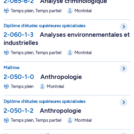
2-065-6-2
Analyse criminologique
Temps plein, Temps partiel
Montréal
DESS en analyses environnementales et industrielles - 2-060-
Diplôme d'études supérieures spécialisées
2-060-1-3
Analyses environnementales et
industrielles
Temps plein, Temps partiel
Montréal
Maîtrise en anthropologie - 2-050-1-0
Maîtrise
2-050-1-0
Anthropologie
Temps plein
Montréal
DESS en anthropologie - 2-050-1-2
Diplôme d'études supérieures spécialisées
2-050-1-2
Anthropologie
Temps plein, Temps partiel
Montréal
e
Microprogramme de 2
cycle en anthropologie - 2-050-6-0
e