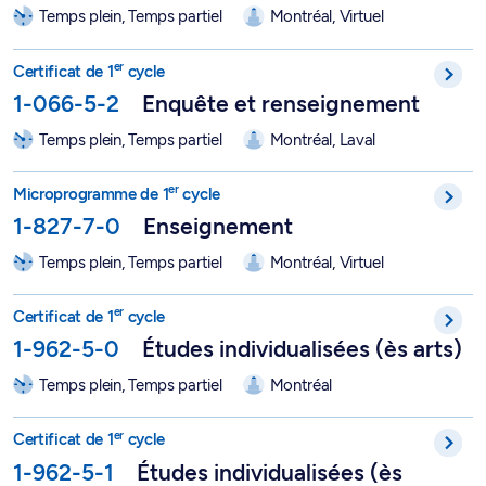
Temps plein, Temps partiel
Montréal, Virtuel
Certificat en enquête et renseignement - 1-066-5-2
er
Certificat de 1
cycle
1-066-5-2
Enquête et renseignement
Temps plein, Temps partiel
Montréal, Laval
er
Microprogramme de 1
cycle de qualification en enseignemen
er
Microprogramme de 1
cycle
1-827-7-0
Enseignement
Temps plein, Temps partiel
Montréal, Virtuel
Certificat d'études individualisées ès arts - 1-962-5-0
er
Certificat de 1
cycle
1-962-5-0
Études individualisées (ès arts)
Temps plein, Temps partiel
Montréal
Certificat d'études individualisées ès sciences - 1-962-5-1
er
Certificat de 1
cycle
1-962-5-1
Études individualisées (ès