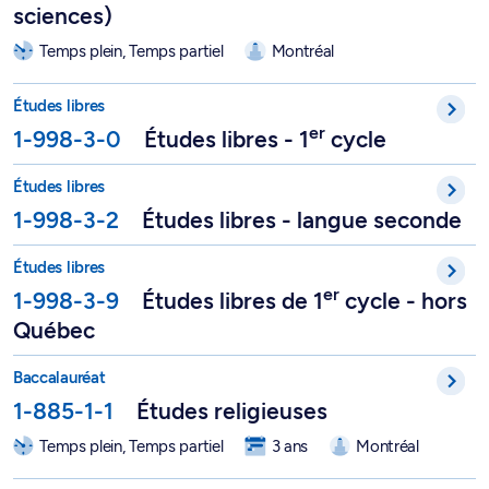
sciences)
Temps plein, Temps partiel
Montréal
er
Études libres de 1
cycle - 1-998-3-0
Études libres
er
1-998-3-0
Études libres - 1
cycle
Études libres français langue seconde - 1-998-3-2
Études libres
1-998-3-2
Études libres - langue seconde
er
Études libres de 1
cycle - hors Québec - 1-998-3-9
Études libres
er
1-998-3-9
Études libres de 1
cycle - hors
Québec
Baccalauréat en études religieuses - 1-885-1-1
Baccalauréat
1-885-1-1
Études religieuses
Temps plein, Temps partiel
3 ans
Montréal
Majeure en études religieuses - 1-885-2-1