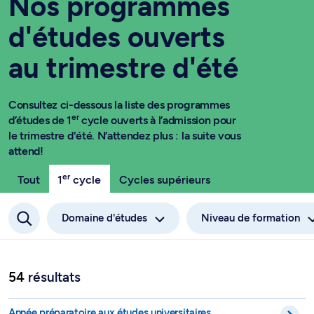
Nos programmes
d'études ouverts
au trimestre d'été
Consultez ci-dessous la liste des programmes
er
d’études de 1
cycle ouverts à l’admission pour
le trimestre d'été. N’attendez plus : la suite vous
attend!
er
Tout
1
cycle
Cycles supérieurs
Domaine d'études
Niveau de formation
54
résultats
Accès - FAC - 1-955-4-6
Année préparatoire aux études universitaires