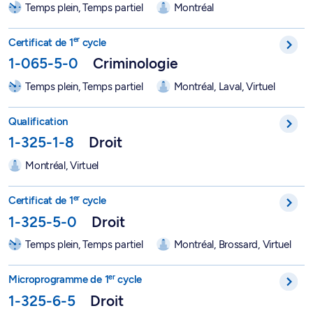
Temps plein, Temps partiel
Montréal
Certificat en criminologie - 1-065-5-0
er
Certificat de 1
cycle
1-065-5-0
Criminologie
Temps plein, Temps partiel
Montréal, Laval, Virtuel
Programme de qualification en droit - 1-325-1-8
Qualification
1-325-1-8
Droit
Montréal, Virtuel
Certificat en droit - 1-325-5-0
er
Certificat de 1
cycle
1-325-5-0
Droit
Temps plein, Temps partiel
Montréal, Brossard, Virtuel
Microprogramme en droit - 1-325-6-5
er
Microprogramme de 1
cycle
1-325-6-5
Droit