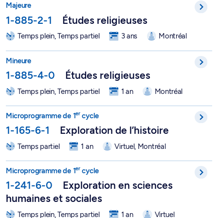
Majeure
1-885-2-1
Études religieuses
Temps plein, Temps partiel
3 ans
Montréal
Mineure en études religieuses - 1-885-4-0
Mineure
1-885-4-0
Études religieuses
Temps plein, Temps partiel
1 an
Montréal
er
Microprogramme de 1
cycle d'exploration en histoire - 1-165-
er
Microprogramme de 1
cycle
1-165-6-1
Exploration de l’histoire
Temps partiel
1 an
Virtuel, Montréal
er
Microprogramme de 1
cycle d'exploration en sciences humain
er
Microprogramme de 1
cycle
1-241-6-0
Exploration en sciences
humaines et sociales
Temps plein, Temps partiel
1 an
Virtuel