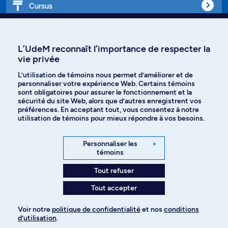
Cursus
Affiniti
L’UdeM reconnaît l’importance de respecter la
vie privée
L’utilisation de témoins nous permet d’améliorer et de
personnaliser votre expérience Web. Certains témoins
Langues
sont obligatoires pour assurer le fonctionnement et la
sécurité du site Web, alors que d’autres enregistrent vos
préférences. En acceptant tout, vous consentez à notre
Facebook
Instagram
utilisation de témoins pour mieux répondre à vos besoins.
TikTok
YouTube
Personnaliser les
>
témoins
Spotify
Tout refuser
Tout accepter
Politique de confidentialité
Voir notre
politique de confidentialité
et nos
conditions
d’utilisation
.
Paramètres des témoins