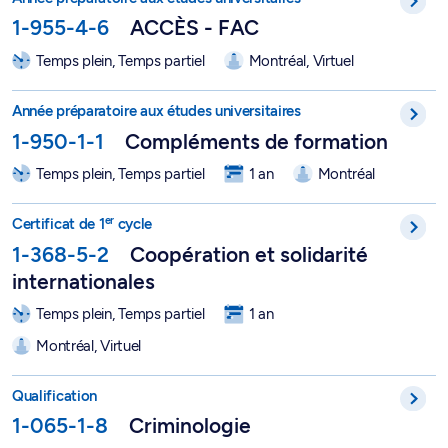
1-955-4-6
ACCÈS - FAC
Temps plein, Temps partiel
Montréal, Virtuel
Compléments de formation - 1-950-1-1
Année préparatoire aux études universitaires
1-950-1-1
Compléments de formation
Temps plein, Temps partiel
1 an
Montréal
Certificat en coopération et solidarité internationales - 1-368-
er
Certificat de 1
cycle
1-368-5-2
Coopération et solidarité
internationales
Temps plein, Temps partiel
1 an
Montréal, Virtuel
Programme de qualification en criminologie - 1-065-1-8
Qualification
1-065-1-8
Criminologie