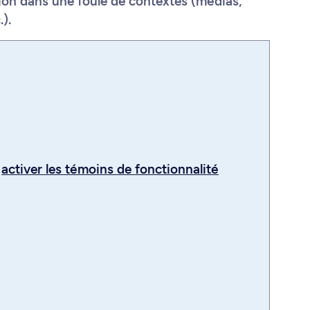
ion dans une foule de contextes (médias,
).
z
activer les témoins de fonctionnalité