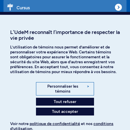
Cursus
Affiniti
L’UdeM reconnaît l’importance de respecter la
vie privée
L’utilisation de témoins nous permet d’améliorer et de
personnaliser votre expérience Web. Certains témoins
Langues
sont obligatoires pour assurer le fonctionnement et la
sécurité du site Web, alors que d’autres enregistrent vos
préférences. En acceptant tout, vous consentez à notre
Facebook
Instagram
utilisation de témoins pour mieux répondre à vos besoins.
TikTok
YouTube
Personnaliser les
>
témoins
Spotify
Tout refuser
Tout accepter
Politique de confidentialité
Voir notre
politique de confidentialité
et nos
conditions
d’utilisation
.