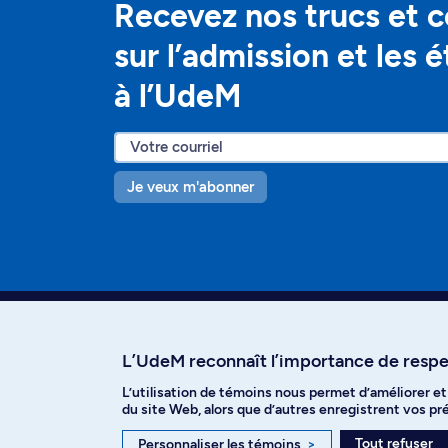
Recevez nos trucs et c
sur l’admission et les 
à l’UdeM
Je veux m'abonner
L’UdeM reconnaît l’importance de respec
L’utilisation de témoins nous permet d’améliorer e
Facebook
Instagram
T
du site Web, alors que d’autres enregistrent vos p
Tout refuser
Personnaliser les témoins
>