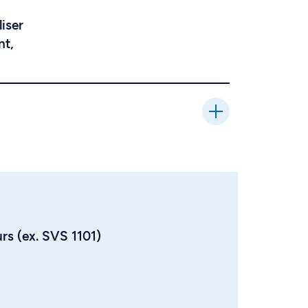
liser
nt,
urs (ex. SVS 1101)