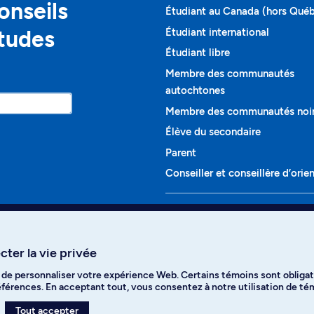
onseils
Étudiant au Canada (hors Qué
études
Étudiant international
Étudiant libre
Membre des communautés
autochtones
Membre des communautés noi
Élève du secondaire
Parent
Conseiller et conseillère d’orie
Programmes et cours
Liste complète des cours
ter la vie privée
Voir tous les programmes
t de personnaliser votre expérience Web. Certains témoins sont obligat
ikTok
YouTube
Spotify
références. En acceptant tout, vous consentez à notre utilisation de t
Tout accepter