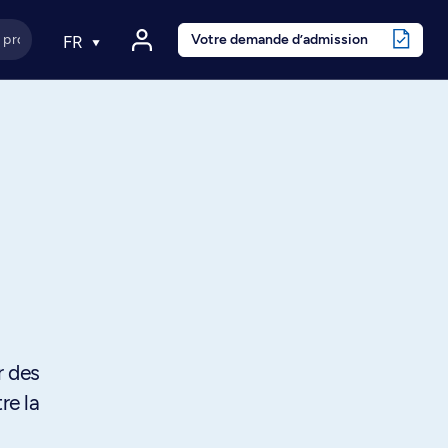
Votre demande d’admission
FR
r des
re la