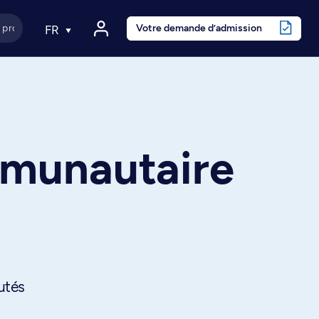
Votre demande d’admission
FR
mmunautaire
utés