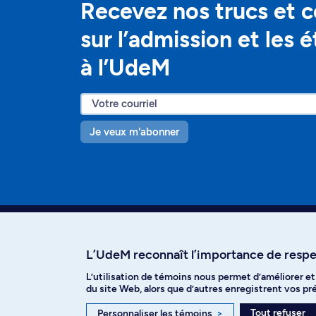
Recevez nos trucs et c
sur l’admission et les 
à l’UdeM
Je veux m'abonner
L’UdeM reconnaît l’importance de respec
L’utilisation de témoins nous permet d’améliorer e
Facebook
Instagram
T
du site Web, alors que d’autres enregistrent vos p
Tout refuser
Personnaliser les témoins
>