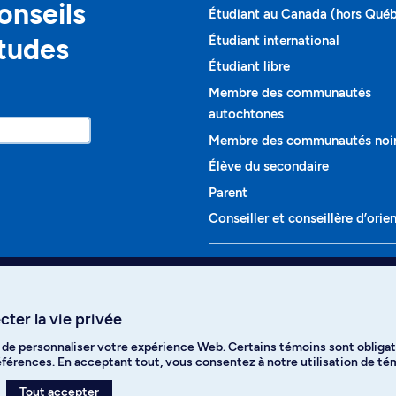
onseils
Étudiant au Canada (hors Qué
études
Étudiant international
Étudiant libre
Membre des communautés
autochtones
Membre des communautés noi
Élève du secondaire
Parent
Conseiller et conseillère d’orie
Programmes et cours
Liste complète des cours
ter la vie privée
Voir tous les programmes
t de personnaliser votre expérience Web. Certains témoins sont obligat
ikTok
YouTube
Spotify
références. En acceptant tout, vous consentez à notre utilisation de t
Tout accepter