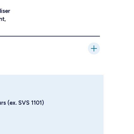
liser
nt,
urs (ex. SVS 1101)