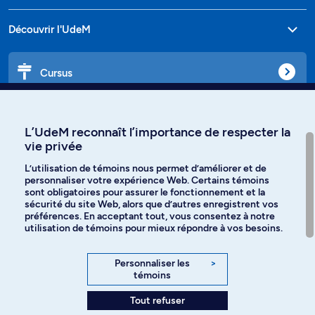
Découvrir l'UdeM
Cursus
Affiniti
L’UdeM reconnaît l’importance de respecter la
vie privée
L’utilisation de témoins nous permet d’améliorer et de
personnaliser votre expérience Web. Certains témoins
Langues
sont obligatoires pour assurer le fonctionnement et la
sécurité du site Web, alors que d’autres enregistrent vos
préférences. En acceptant tout, vous consentez à notre
Facebook
Instagram
utilisation de témoins pour mieux répondre à vos besoins.
TikTok
YouTube
Personnaliser les
>
témoins
Spotify
Tout refuser