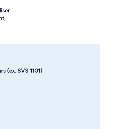
liser
nt,
urs (ex. SVS 1101)