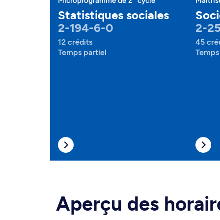
Microprogramme de 2
cycle
Maîtris
Statistiques sociales
Soci
2-194-6-0
2-25
12 crédits
45 cré
Temps partiel
Temps 
Aperçu des horair