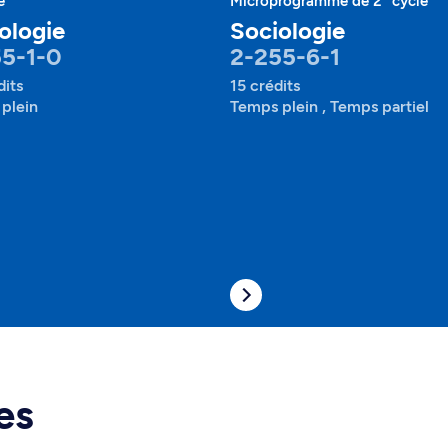
e
Microprogramme de 2
cycle
ologie
Sociologie
5-1-0
2-255-6-1
dits
15 crédits
plein
Temps plein , Temps partiel
es