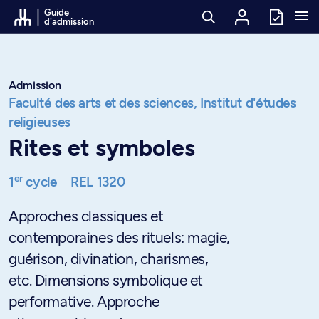
Passer au contenu
Guide
d'admission
Admission
Faculté des arts et des sciences,
Institut d'études
religieuses
Rites et symboles
er
1
cycle
REL 1320
Approches classiques et
contemporaines des rituels: magie,
guérison, divination, charismes,
etc. Dimensions symbolique et
performative. Approche