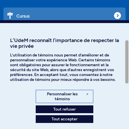
Cursus
Affiniti
L’UdeM reconnaît l’importance de respecter la
vie privée
L’utilisation de témoins nous permet d’améliorer et de
personnaliser votre expérience Web. Certains témoins
Langues
sont obligatoires pour assurer le fonctionnement et la
sécurité du site Web, alors que d’autres enregistrent vos
préférences. En acceptant tout, vous consentez à notre
Facebook
Instagram
utilisation de témoins pour mieux répondre à vos besoins.
TikTok
YouTube
Personnaliser les
>
témoins
Spotify
Tout refuser
Tout accepter
Politique de confidentialité