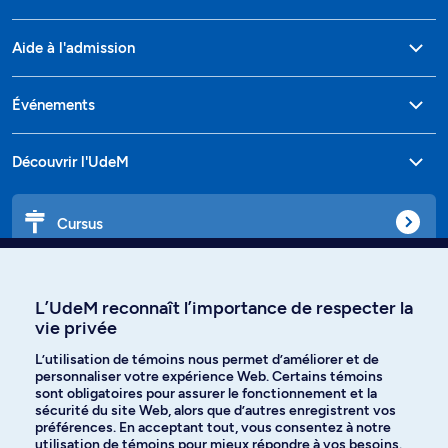
Aide à l'admission
Événements
Découvrir l'UdeM
Cursus
Affiniti
L’UdeM reconnaît l’importance de respecter la
vie privée
L’utilisation de témoins nous permet d’améliorer et de
personnaliser votre expérience Web. Certains témoins
Langues
sont obligatoires pour assurer le fonctionnement et la
sécurité du site Web, alors que d’autres enregistrent vos
préférences. En acceptant tout, vous consentez à notre
Facebook
Instagram
utilisation de témoins pour mieux répondre à vos besoins.