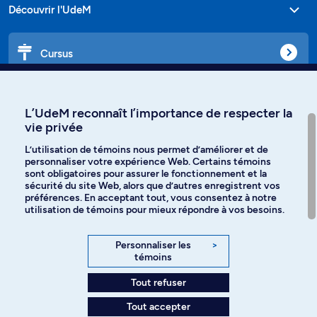
Découvrir l'UdeM
Cursus
Affiniti
L’UdeM reconnaît l’importance de respecter la
vie privée
L’utilisation de témoins nous permet d’améliorer et de
personnaliser votre expérience Web. Certains témoins
Langues
sont obligatoires pour assurer le fonctionnement et la
sécurité du site Web, alors que d’autres enregistrent vos
préférences. En acceptant tout, vous consentez à notre
Facebook
Instagram
utilisation de témoins pour mieux répondre à vos besoins.
TikTok
YouTube
Personnaliser les
>
témoins
Spotify
Tout refuser
Tout accepter