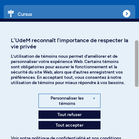
Cursus
Affiniti
L’UdeM reconnaît l’importance de respecter la
vie privée
L’utilisation de témoins nous permet d’améliorer et de
personnaliser votre expérience Web. Certains témoins
Langues
sont obligatoires pour assurer le fonctionnement et la
sécurité du site Web, alors que d’autres enregistrent vos
préférences. En acceptant tout, vous consentez à notre
Facebook
Instagram
utilisation de témoins pour mieux répondre à vos besoins.
TikTok
YouTube
Personnaliser les
>
témoins
Spotify
Tout refuser
Tout accepter
Politique de confidentialité
Voir notre
politique de confidentialité
et nos
conditions