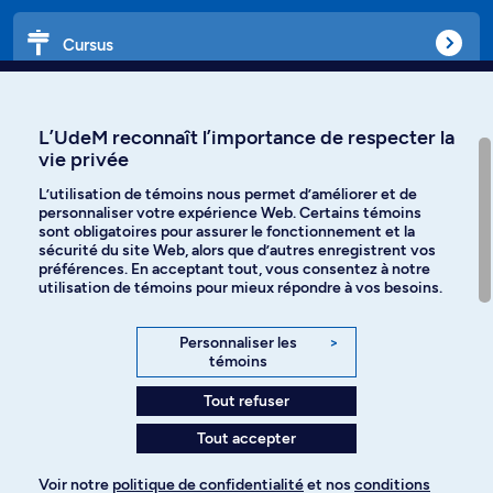
Cursus
Affiniti
L’UdeM reconnaît l’importance de respecter la
vie privée
L’utilisation de témoins nous permet d’améliorer et de
personnaliser votre expérience Web. Certains témoins
Langues
sont obligatoires pour assurer le fonctionnement et la
sécurité du site Web, alors que d’autres enregistrent vos
préférences. En acceptant tout, vous consentez à notre
Facebook
Instagram
utilisation de témoins pour mieux répondre à vos besoins.
TikTok
YouTube
Personnaliser les
>
témoins
Spotify
Tout refuser
Tout accepter
Politique de confidentialité
Voir notre
politique de confidentialité
et nos
conditions