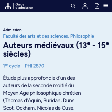
Passer au contenu
Guide
d'admission
Admission
Faculté des arts et des sciences,
Philosophie
e
e
Auteurs médiévaux (13
- 15
siècles)
er
1
cycle
PHI 2870
Étude plus approfondie d'un des
auteurs de la seconde moitié du
Moyen Age philosophique chrétien
(Thomas d'Aquin, Buridan, Duns
Scot, Ockham, Nicolas de Cuse,