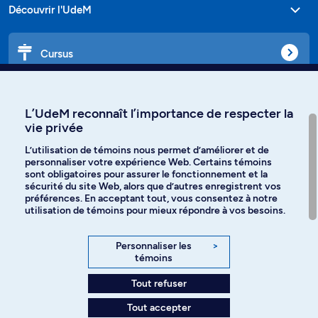
Découvrir l'UdeM
Cursus
Affiniti
L’UdeM reconnaît l’importance de respecter la
vie privée
L’utilisation de témoins nous permet d’améliorer et de
personnaliser votre expérience Web. Certains témoins
Langues
sont obligatoires pour assurer le fonctionnement et la
sécurité du site Web, alors que d’autres enregistrent vos
préférences. En acceptant tout, vous consentez à notre
Facebook
Instagram
utilisation de témoins pour mieux répondre à vos besoins.
TikTok
YouTube
Personnaliser les
>
témoins
Spotify
Tout refuser
Tout accepter