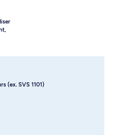
liser
nt,
urs (ex. SVS 1101)