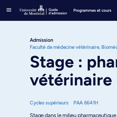
Passer au contenu
Guide
Programmes et cours
d'admission
Admission
Faculté de médecine vétérinaire,
Bioméd
Stage : pha
vétérinaire
Cycles supérieurs
PAA 6641H
Stage dans le milieu pharmaceutique