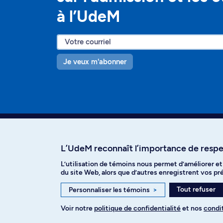
à l’UdeM
Je veux m'abonner
L’UdeM reconnaît l’importance de respec
L’utilisation de témoins nous permet d’améliorer e
Facebook
Instagram
T
du site Web, alors que d’autres enregistrent vos p
Tout refuser
Personnaliser les témoins
>
Voir notre
politique de confidentialité
et nos
condit
Politique de confidentialité
Paramètre