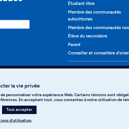
Étudiant libre
Membre des communautés
autochtones
Membre des communautés noi
Élève du secondaire
Parent
Conseiller et conseillère d’orie
Programmes et cours
Liste complète des cours
ter la vie privée
Voir tous les programmes
t de personnaliser votre expérience Web. Certains témoins sont obligat
ikTok
YouTube
Spotify
références. En acceptant tout, vous consentez à notre utilisation de t
Tout accepter
ions d’utilisation
.
s des témoins