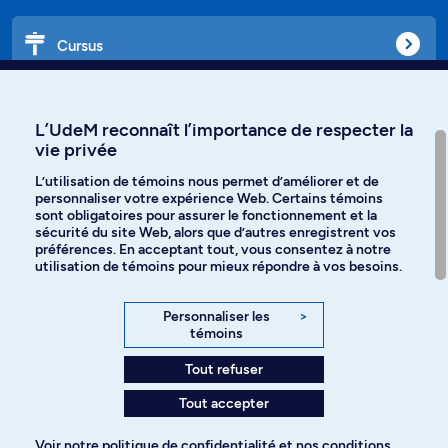
Cursus
Affiniti
L’UdeM reconnaît l’importance de respecter la
vie privée
L’utilisation de témoins nous permet d’améliorer et de
personnaliser votre expérience Web. Certains témoins
Langues
sont obligatoires pour assurer le fonctionnement et la
sécurité du site Web, alors que d’autres enregistrent vos
préférences. En acceptant tout, vous consentez à notre
Facebook
Instagram
utilisation de témoins pour mieux répondre à vos besoins.
TikTok
YouTube
Personnaliser les
>
témoins
Spotify
Tout refuser
Tout accepter
Politique de confidentialité
Voir notre
politique de confidentialité
et nos
conditions