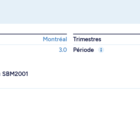
Montréal
Trimestres
3.0
Période
ou SBM2001