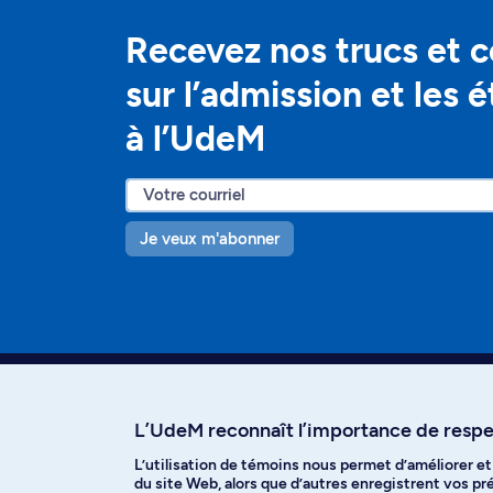
Recevez nos trucs et c
sur l’admission et les 
à l’UdeM
Je veux m'abonner
L’UdeM reconnaît l’importance de respec
L’utilisation de témoins nous permet d’améliorer e
Facebook
Instagram
T
du site Web, alors que d’autres enregistrent vos p