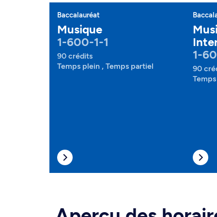
Baccalauréat
Baccal
Musique
Musi
1-600-1-1
Inte
1-60
90 crédits
Temps plein , Temps partiel
90 cré
Temps 
Aperçu des horair