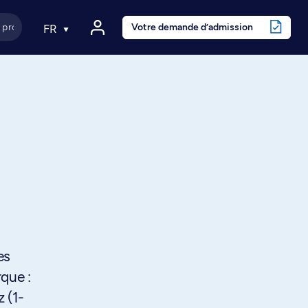
Votre demande d’admission
FR
es
que :
 (1-