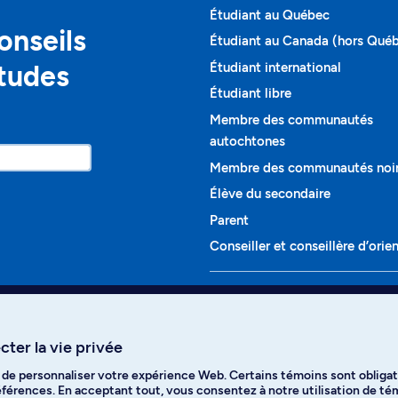
Étudiant au Québec
onseils
Étudiant au Canada (hors Qué
études
Étudiant international
Étudiant libre
Membre des communautés
autochtones
Membre des communautés noi
Élève du secondaire
Parent
Conseiller et conseillère d’orie
Programmes et cours
Liste complète des cours
ter la vie privée
Voir tous les programmes
t de personnaliser votre expérience Web. Certains témoins sont obligat
ikTok
YouTube
Spotify
références. En acceptant tout, vous consentez à notre utilisation de t