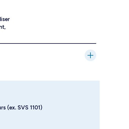
liser
nt,
urs (ex. SVS 1101)