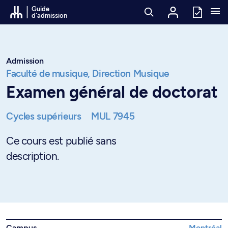
Passer au contenu
Guide
d'admission
Admission
Faculté de musique,
Direction Musique
Examen général de doctorat
Cycles supérieurs
MUL 7945
Ce cours est publié sans
description.
Campus
Montréal