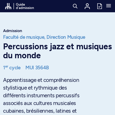
Passer au contenu
Guide
d'admission
Admission
Faculté de musique,
Direction Musique
Percussions jazz et musiques
du monde
er
1
cycle
MUI 3564B
Apprentissage et compréhension
stylistique et rythmique des
différents instruments percussifs
associés aux cultures musicales
cubaines, brésiliennes, latines et