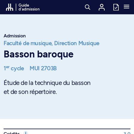
Passer au contenu
Guide
d'admission
Admission
Faculté de musique,
Direction Musique
Basson baroque
er
1
cycle
MUI 2703B
Étude de la technique du basson
et de son répertoire.
Crédits
3.0