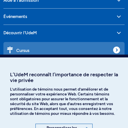
Aide à l'admission
Événements
Découvrir l'UdeM
Cursus
Affiniti
L’UdeM reconnaît l’importance de respecter la
vie privée
L’utilisation de témoins nous permet d’améliorer et de
personnaliser votre expérience Web. Certains témoins
Langues
sont obligatoires pour assurer le fonctionnement et la
sécurité du site Web, alors que d’autres enregistrent vos
préférences. En acceptant tout, vous consentez à notre
Facebook
Instagram
utilisation de témoins pour mieux répondre à vos besoins.
TikTok
YouTube
Personnaliser les
>