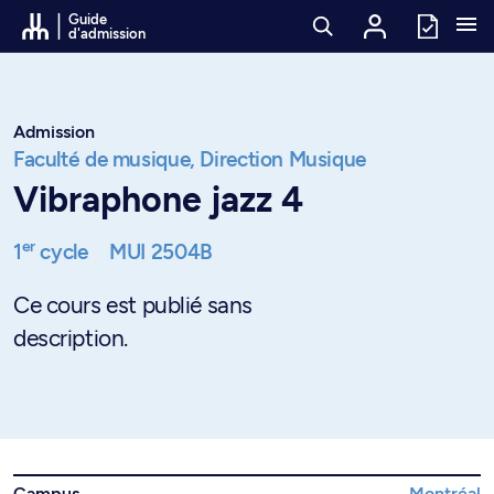
Passer au contenu
Guide
d'admission
Admission
Faculté de musique,
Direction Musique
Vibraphone jazz 4
er
1
cycle
MUI 2504B
Ce cours est publié sans
description.
Campus
Montréal