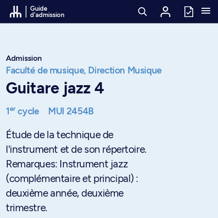
Passer au contenu
Guide
d'admission
Admission
Faculté de musique,
Direction Musique
Guitare jazz 4
er
1
cycle
MUI 2454B
Étude de la technique de
l'instrument et de son répertoire.
Remarques: Instrument jazz
(complémentaire et principal) :
deuxième année, deuxième
trimestre.