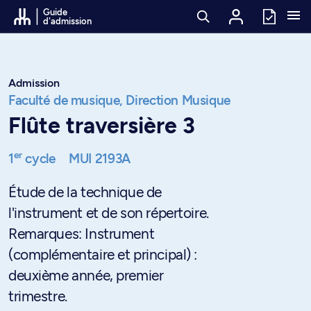
Passer au contenu
Guide
d'admission
Admission
Faculté de musique,
Direction Musique
Flûte traversière 3
er
1
cycle
MUI 2193A
Étude de la technique de
l'instrument et de son répertoire.
Remarques: Instrument
(complémentaire et principal) :
deuxième année, premier
trimestre.