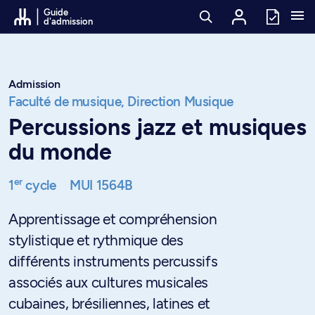
Passer au contenu
Guide
d'admission
Admission
Faculté de musique,
Direction Musique
Percussions jazz et musiques
du monde
er
1
cycle
MUI 1564B
Apprentissage et compréhension
stylistique et rythmique des
différents instruments percussifs
associés aux cultures musicales
cubaines, brésiliennes, latines et