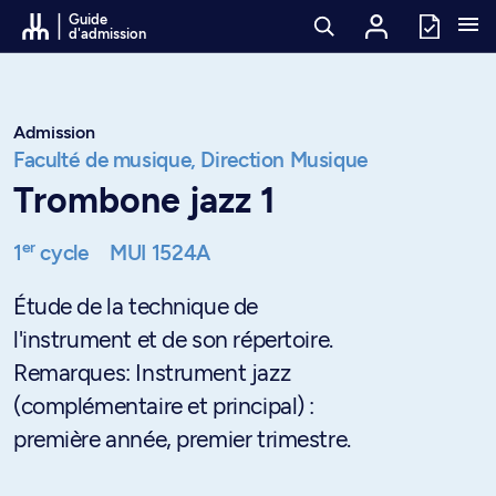
Passer au contenu
Guide
d'admission
Admission
Faculté de musique,
Direction Musique
Trombone jazz 1
er
1
cycle
MUI 1524A
Étude de la technique de
l'instrument et de son répertoire.
Remarques: Instrument jazz
(complémentaire et principal) :
première année, premier trimestre.