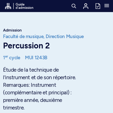
Passer au contenu
Guide
d'admission
Admission
Faculté de musique,
Direction Musique
Percussion 2
er
1
cycle
MUI 1243B
Étude de la technique de
l'instrument et de son répertoire.
Remarques: Instrument
(complémentaire et principal) :
première année, deuxième
trimestre.