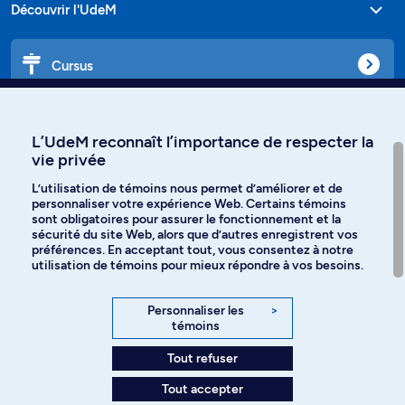
Découvrir l'UdeM
Cursus
Affiniti
L’UdeM reconnaît l’importance de respecter la
vie privée
L’utilisation de témoins nous permet d’améliorer et de
personnaliser votre expérience Web. Certains témoins
Langues
sont obligatoires pour assurer le fonctionnement et la
sécurité du site Web, alors que d’autres enregistrent vos
préférences. En acceptant tout, vous consentez à notre
Facebook
Instagram
utilisation de témoins pour mieux répondre à vos besoins.
TikTok
YouTube
Personnaliser les
>
témoins
Spotify
Tout refuser
Tout accepter
Politique de confidentialité